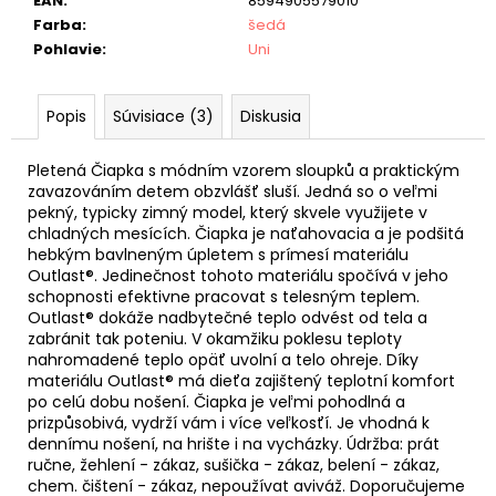
EAN
:
8594905579010
Farba
:
šedá
Pohlavie
:
Uni
Popis
Súvisiace (3)
Diskusia
Pletená Čiapka s módním vzorem sloupků a praktickým
zavazováním detem obzvlášť sluší. Jedná so o veľmi
pekný, typicky zimný model, který skvele využijete v
chladných mesících. Čiapka je naťahovacia a je podšitá
hebkým bavlneným úpletem s prímesí materiálu
Outlast®. Jedinečnost tohoto materiálu spočívá v jeho
schopnosti efektivne pracovat s telesným teplem.
Outlast® dokáže nadbytečné teplo odvést od tela a
zabránit tak poteniu. V okamžiku poklesu teploty
nahromadené teplo opäť uvolní a telo ohreje. Díky
materiálu Outlast® má dieťa zajištený teplotní komfort
po celú dobu nošení. Čiapka je veľmi pohodlná a
prizpůsobivá, vydrží vám i více veľkosťí. Je vhodná k
dennímu nošení, na hrište i na vycházky. Údržba: prát
ručne, žehlení - zákaz, sušička - zákaz, belení - zákaz,
chem. čištení - zákaz, nepoužívat aviváž. Doporučujeme