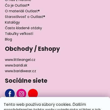
Čo je Outlast®
O materiáli Outlast®
Starostlivosť o Outlast®
Katalógy
Často kladené otázky
Tabuľky veľkostí
Blog
Obchody / Eshopy
www.littleangel.cz
www.baridi.sk
www.baridiwear.cz
Sociálne siete
Tento web používa súbory cookies. Ďalším
Chcete sa nás na niečo opýtať?
prechádzaním tohto webu vyjadrujete súhlas s ich