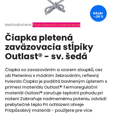
á
j
€21,81
–39 %
s
ť
Priemerné
Neohodnotené
Podrobnosti hodnotenia
hodnotenie
?
Čiapka pletená
produktu
je
zaväzovacia stĺpiky
0,0
z
Outlast® - sv. šedá
5
hviezdičiek.
HĽADAŤ
Čiapka so zavazováním a vzorem sloupků, cez
uši Pletenina s módním žebrováním, reflexný
O
hviezda Čiapka je podšitá bavlneným úpletem s
d
prímesí materiálu Outlast® Termoregulační
p
materiál Outlast® zaručuje teplotní pohodu pri
o
nošení Zabraňuje nadmernému poteniu, odvádí
r
prebytečné teplo Pri ochlazení ohreje
ú
Prizpůsobivý materiál - použijete pre více