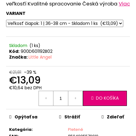
č
veľkosťí Kvalitné spracovanie Česká výroba
Viac
a
m
VARIANT
e
ZAVINOVAČKA
ZAVÄZOVACIA
Skladom
(1 ks)
PEVNÝ
Kód:
900D601192B02
CHRBÁT
Značka:
Little Angel
ANGEL
-
OUTLAST®
€21,81
–39 %
-
€13,09
KRÉMOVÁ
FARMA
€10,64 bez DPH
€54,58
Jednotková
DO KOŠÍKA
cena:
Opýtať sa
Strážiť
Zdieľať
Kategória
:
Pletené