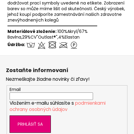
dodržovat prací symboly uvedené na etikete. Zobrazení
barev so může mírne lišit od skutečnosti. Český výrobek,
jehož koupí podporíte zamestnávání našich zdravotne
znevýhodnených kolegů
══════════════════════════════
Materiálové zloženie:
100%Akryl/67%
Bavlna,29%CV"Outlast®",4%Elastan
Údržba:
Z
á
Zostaňte informovaní
p
Nezmeškajte žiadne novinky či zľavy!
ä
t
Email
i
Vložením e-mailu súhlasíte s
podmienkami
e
ochrany osobných údajov
PRIHLÁSIŤ SA