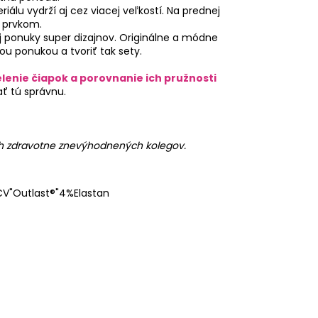
lu vydrží aj cez viacej veľkostí. Na prednej
m prvkom.
ej ponuky super dizajnov. Originálne a módne
u ponukou a tvoriť tak sety.
lenie čiapok a porovnanie ich pružnosti
ť tú správnu.
ch zdravotne znevýhodnených kolegov.
V"Outlast®"4%Elastan