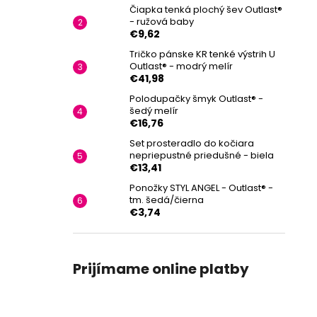
Čiapka tenká plochý šev Outlast®
- ružová baby
€9,62
Tričko pánske KR tenké výstrih U
Outlast® - modrý melír
€41,98
Polodupačky šmyk Outlast® -
šedý melír
€16,76
Set prosteradlo do kočiara
nepriepustné priedušné - biela
€13,41
Ponožky STYL ANGEL - Outlast® -
tm. šedá/čierna
€3,74
Prijímame online platby