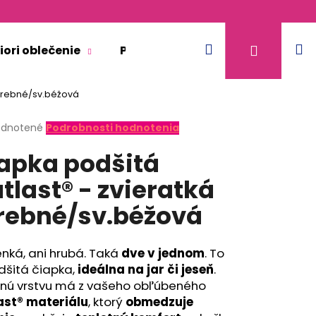
Hľadať
N
Prihláse
iori oblečenie
Pre dospelých
Doplnkový 
farebné/sv.béžová
k
erné
dnotené
Podrobnosti hodnotenia
tenie
apka podšitá
ktu
tlast® - zvieratká
rebné/sv.béžová
ičiek.
enká, ani hrubá. Taká
dve v jednom
. To
dšitá čiapka,
ideálna na jar či jeseň
.
nú vrstvu má z vašeho obľúbeného
ast® materiálu
, ktorý
obmedzuje
KR TENKÉ VÝSTRIH U