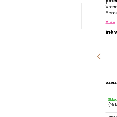
RUŽOVÁ BABY
OUTLAST® - MOD
pote
Vrchn
€9,62
€41,98
čomu
Viac
VARI
Skl
(>5 