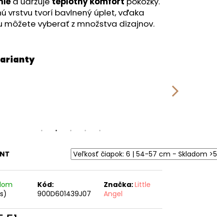
RÝ MELÍR
nie
a udržuje
teplotný komfort
pokožky.
ú vrstvu tvorí bavlnený úplet, vďaka
 môžete vyberať z množstva dizajnov.
ANT
adom
Kód:
Značka:
Little
ks)
900D601439J07
Angel