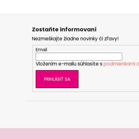
Z
á
Zostaňte informovaní
p
Nezmeškajte žiadne novinky či zľavy!
ä
t
Email
i
Vložením e-mailu súhlasíte s
podmienkami o
e
PRIHLÁSIŤ SA