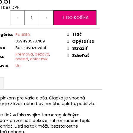
5,51
61 bez DPH
otková
DO KOŠÍKA
:
Tlač
gória
:
Podšité
8594905707109
Opýtať sa
ice
:
Bez zavazování
Strážiť
krémová
,
béžová
,
Zdieľať
ba
:
hnedá
,
color mix
avie
:
Uni
lnkom pre vaše dieťa. Čiapka je vhodná
y je z kvalitného bavlneného úpletu, podšívku
ale tiež vďaka svojim termoregulačným
tou - pri zahriatí dokáže nahromadené teplo
zahriať. Deti sa tak môžu bezstarostne
otnú pohodu.