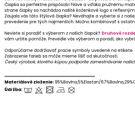
Čiapka sa perfektne prispôsobí hlave a vďaka pružnému materiá
strane čiapky sa nachádza našité koženkové logo s reflexný
Zaujala vás táto štýlová čiapka? Neváhajte a vyberte si z naš
prevedenie pre tých najmenších. Možno kombinovať s ostatno
Neviete si poradiť s výberom z našich čiapok?
Druhové rozde
vám určite pomôže. Prevedie vás výberom a poradí, ako vybra
Odporúčame dodržiavať pracie symboly uvedené na etikete.
Zobrazenie farieb sa môže mierne líšiť od skutočnosti.
Český výrobok, ktorého kúpou podporíte zamestnávanie naši
══════════════════════════════
Materiálové zloženie:
95%Bavlna,5%Elastan/67%Bavlna,29%C
Údržba: