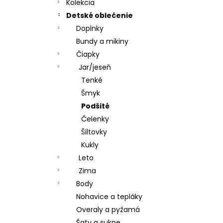
CHRBÁT ANGEL - OUTLAST® - KRÉMOVÁ
Kolekcia
FARMA
Detské oblečenie
€54,58
Doplnky
Bundy a mikiny
Čiapky
Jar/jeseň
Tenké
Šmyk
Podšité
Čelenky
Šiltovky
Kukly
Leto
Zima
Body
Nohavice a tepláky
Overaly a pyžamá
Šaty a sukne