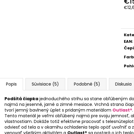
€1
€12,
Jedn
cena
Kate
EAN
:
Čep
Far
Pohl
Popis
Súvisiace (5)
Podobné (5)
Diskusia
Podšitá čiapka
jednoduchého strihu sa stane obľúbeným dop
najmä na jesenné, jarné a zimné mesiace. Vrchná strana čiapk
tvorí jemný bavlnený úplet s pridaným materiálom
Outlast®
.
Tento materiál je veľmi obľúbený najmä pre svoju jemnosť, 
vlastnostiam. Dokáže totiž efektivne pracovať s telesnúteplo
odviesť od tela a v okamihu ochladenia teplo opäť uvoľniť a 
venovať všetkým aktivitám a
Outlast®
sa postará o ich tepl