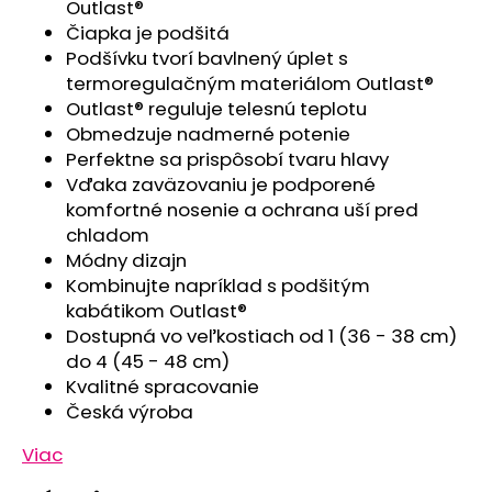
č
Outlast®
a
Čiapka je podšitá
m
Podšívku tvorí bavlnený úplet s
e
termoregulačným materiálom Outlast®
Outlast® reguluje telesnú teplotu
Obmedzuje nadmerné potenie
ČIAPKA
Perfektne sa prispôsobí tvaru hlavy
TENKÁ
PLOCHÝ
Vďaka zaväzovaniu je podporené
ŠEV
komfortné nosenie a ochrana uší pred
OUTLAST®
-
chladom
RUŽOVÁ
Módny dizajn
BABY
Kombinujte napríklad s podšitým
€9,62
kabátikom Outlast®
Dostupná vo veľkostiach od 1 (36 - 38 cm)
do 4 (45 - 48 cm)
Kvalitné spracovanie
Česká výroba
Viac