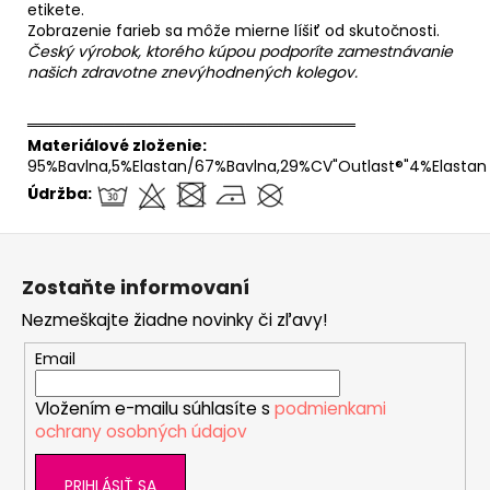
etikete.
Zobrazenie farieb sa môže mierne líšiť od skutočnosti.
Český výrobok, ktorého kúpou podporíte zamestnávanie
našich zdravotne znevýhodnených kolegov.
══════════════════════════════
Materiálové zloženie:
95%Bavlna,5%Elastan/67%Bavlna,29%CV"Outlast®"4%Elastan
Údržba:
Z
á
Zostaňte informovaní
p
Nezmeškajte žiadne novinky či zľavy!
ä
t
Email
i
Vložením e-mailu súhlasíte s
podmienkami
e
ochrany osobných údajov
PRIHLÁSIŤ SA