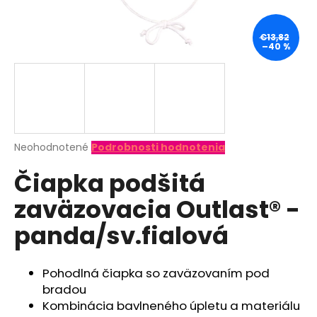
á
j
€13,82
–40 %
s
ť
?
Priemerné
Neohodnotené
Podrobnosti hodnotenia
hodnotenie
HĽADAŤ
Čiapka podšitá
produktu
je
zaväzovacia Outlast® -
0,0
z
O
panda/sv.fialová
5
d
hviezdičiek.
p
o
Pohodlná čiapka so zaväzovaním pod
r
bradou
ú
Kombinácia bavlneného úpletu a materiálu