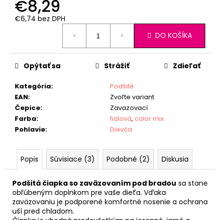
€8,29
€6,74 bez DPH
Jednotková
DO KOŠÍKA
cena:
Opýtať sa
Strážiť
Zdieľať
Kategória
:
Podšité
EAN
:
Zvoľte variant
Čepice
:
Zavazovací
Farba
:
fialová
,
color mix
Pohlavie
:
Dievča
Popis
Súvisiace (3)
Podobné (2)
Diskusia
Podšitá čiapka so zaväzovaním pod bradou
sa stane
obľúbeným doplnkom pre vaše dieťa. Vďaka
zaväzovaniu je podporené komfortné nosenie a ochrana
uší pred chladom.