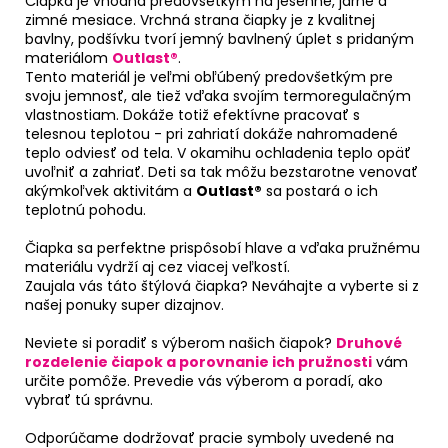
Čiapka je vhodná predovšetkým na jesenné, jarné a
zimné mesiace. Vrchná strana čiapky je z kvalitnej
bavlny, podšívku tvorí jemný bavlnený úplet s pridaným
materiálom
Outlast®
.
Tento materiál je veľmi obľúbený predovšetkým pre
svoju jemnosť, ale tiež vďaka svojím termoregulačným
vlastnostiam. Dokáže totiž efektívne pracovať s
telesnou teplotou - pri zahriatí dokáže nahromadené
teplo odviesť od tela. V okamihu ochladenia teplo opäť
uvoľniť a zahriať. Deti sa tak môžu bezstarotne venovať
akýmkoľvek aktivitám a
Outlast®
sa postará o ich
teplotnú pohodu.
Čiapka sa perfektne prispôsobí hlave a vďaka pružnému
materiálu vydrží aj cez viacej veľkostí.
Zaujala vás táto štýlová čiapka? Neváhajte a vyberte si z
našej ponuky super dizajnov.
Neviete si poradiť s výberom našich čiapok?
Druhové
rozdelenie čiapok a porovnanie ich pružnosti
vám
určite pomôže. Prevedie vás výberom a poradí, ako
vybrať tú správnu.
Odporúčame dodržovať pracie symboly uvedené na