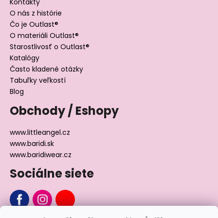
Kontakty
O nás z histórie
Čo je Outlast®
O materiáli Outlast®
Starostlivosť o Outlast®
Katalógy
Často kladené otázky
Tabuľky veľkostí
Blog
Obchody / Eshopy
www.littleangel.cz
www.baridi.sk
www.baridiwear.cz
Sociálne siete