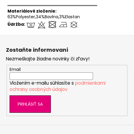
══════════════════════════════
Materiálové zloženie:
63%Polyester,34%Bavlna,3%Elastan
Údržba:
Z
á
Zostaňte informovaní
p
Nezmeškajte žiadne novinky či zľavy!
ä
t
Email
i
Vložením e-mailu súhlasíte s
podmienkami
e
ochrany osobných údajov
PRIHLÁSIŤ SA