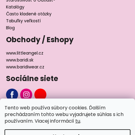
Katalógy
Často kladené otázky
Tabuľky veľkostí
Blog
Obchody / Eshopy
www.littleangel.cz
www.baridi.sk
www.baridiwear.cz
Sociálne siete
Tento web používa súbory cookies. Ďalším
Chcete sa nás na niečo opýtať?
prechádzaním tohto webu vyjadrujete súhlas s ich
používaním. Viacej informácií
tu
.
Napíšte nám