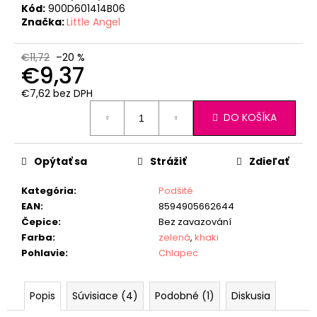
Kód:
900D601414B06
Značka:
Little Angel
€11,72
–20 %
€9,37
€7,62 bez DPH
Jednotková
DO KOŠÍKA
cena:
Opýtať sa
Strážiť
Zdieľať
Kategória
:
Podšité
EAN
:
8594905662644
Čepice
:
Bez zavazování
Farba
:
zelená
,
khaki
Pohlavie
:
Chlapec
Popis
Súvisiace (4)
Podobné (1)
Diskusia