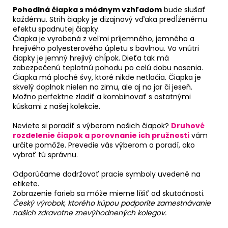
Pohodlná čiapka s módnym vzhľadom
bude slušať
každému. Strih čiapky je dizajnový vďaka predĺženému
efektu spadnutej čiapky.
Čiapka je vyrobená z veľmi príjemného, jemného a
hrejivého polyesterového úpletu s bavlnou. Vo vnútri
čiapky je jemný hrejivý chĺpok. Dieťa tak má
zabezpečenú teplotnú pohodu po celú dobu nosenia.
Čiapka má ploché švy, ktoré nikde netlačia. Čiapka je
skvelý doplnok nielen na zimu, ale aj na jar či jeseň.
Možno perfektne zladiť a kombinovať s ostatnými
kúskami z našej kolekcie.
Neviete si poradiť s výberom našich čiapok?
Druhové
rozdelenie čiapok a porovnanie ich pružnosti
vám
určite pomôže. Prevedie vás výberom a poradí, ako
vybrať tú správnu.
Odporúčame dodržovať pracie symboly uvedené na
etikete.
Zobrazenie farieb sa môže mierne líšiť od skutočnosti.
Český výrobok, ktorého kúpou podporíte zamestnávanie
našich zdravotne znevýhodnených kolegov.