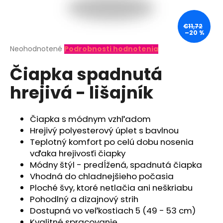
á
j
€11,72
–20 %
s
ť
Priemerné
Neohodnotené
Podrobnosti hodnotenia
hodnotenie
?
Čiapka spadnutá
produktu
je
hrejivá - lišajník
0,0
z
5
hviezdičiek.
HĽADAŤ
Čiapka s módnym vzhľadom
Hrejivý polyesterový úplet s bavlnou
Teplotný komfort po celú dobu nosenia
vďaka hrejivosťi čiapky
O
Módny štýl - predĺžená, spadnutá čiapka
d
Vhodná do chladnejšieho počasia
p
Ploché švy, ktoré netlačia ani neškriabu
o
Pohodlný a dizajnový strih
r
Dostupná vo veľkostiach 5 (49 - 53 cm)
ú
Kvalitné spracovanie