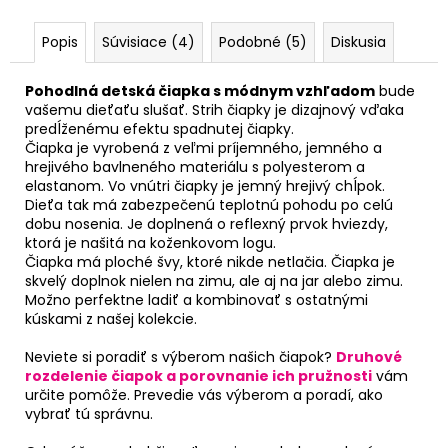
Popis
Súvisiace (4)
Podobné (5)
Diskusia
Pohodlná detská čiapka s módnym vzhľadom
bude
vašemu dieťaťu slušať. Strih čiapky je dizajnový vďaka
predĺženému efektu spadnutej čiapky.
Čiapka je vyrobená z veľmi príjemného, jemného a
hrejivého bavlneného materiálu s polyesterom a
elastanom. Vo vnútri čiapky je jemný hrejivý chĺpok.
Dieťa tak má zabezpečenú teplotnú pohodu po celú
dobu nosenia. Je doplnená o reflexný prvok hviezdy,
ktorá je našitá na koženkovom logu.
Čiapka má ploché švy, ktoré nikde netlačia. Čiapka je
skvelý doplnok nielen na zimu, ale aj na jar alebo zimu.
Možno perfektne ladiť a kombinovať s ostatnými
kúskami z našej kolekcie.
Neviete si poradiť s výberom našich čiapok?
Druhové
rozdelenie čiapok a porovnanie ich pružnosti
vám
určite pomôže. Prevedie vás výberom a poradí, ako
vybrať tú správnu.