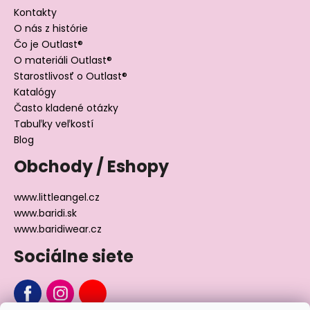
Kontakty
O nás z histórie
Čo je Outlast®
O materiáli Outlast®
Starostlivosť o Outlast®
Katalógy
Často kladené otázky
Tabuľky veľkostí
Blog
Obchody / Eshopy
www.littleangel.cz
www.baridi.sk
www.baridiwear.cz
Sociálne siete