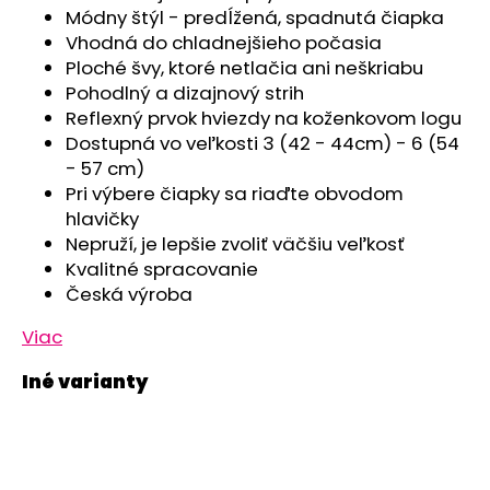
č
Módny štýl - predĺžená, spadnutá čiapka
a
Vhodná do chladnejšieho počasia
m
Ploché švy, ktoré netlačia ani neškriabu
e
Pohodlný a dizajnový strih
Reflexný prvok hviezdy na koženkovom logu
POLODUPAČKY
Dostupná vo veľkosti 3 (42 - 44cm) - 6 (54
ŠMYK
- 57 cm)
OUTLAST®
Pri výbere čiapky sa riaďte obvodom
-
ŠEDÝ
hlavičky
MELÍR
Nepruží, je lepšie zvoliť väčšiu veľkosť
€16,76
Kvalitné spracovanie
Česká výroba
Viac