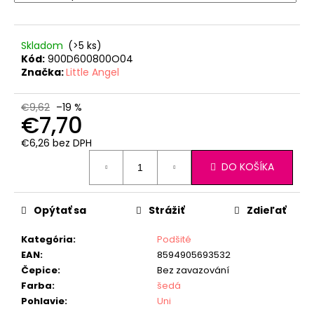
Skladom
(>5 ks)
Kód:
900D600800O04
Značka:
Little Angel
€9,62
–19 %
€7,70
€6,26 bez DPH
Jednotková
DO KOŠÍKA
cena:
Opýtať sa
Strážiť
Zdieľať
Kategória
:
Podšité
EAN
:
8594905693532
Čepice
:
Bez zavazování
Farba
:
šedá
Pohlavie
:
Uni