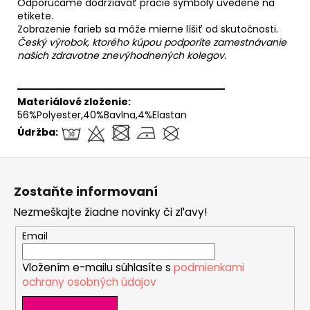
Odporúčame dodržiavať pracie symboly uvedené na
etikete.
Zobrazenie farieb sa môže mierne líšiť od skutočnosti.
Český výrobok, ktorého kúpou podporíte zamestnávanie
našich zdravotne znevýhodnených kolegov.
══════════════════════════════
Materiálové zloženie:
56%Polyester,40%Bavlna,4%Elastan
Údržba:
Z
á
Zostaňte informovaní
p
Nezmeškajte žiadne novinky či zľavy!
ä
t
Email
i
Vložením e-mailu súhlasíte s
podmienkami
e
ochrany osobných údajov