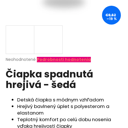
á
j
€9,62
–19 %
s
ť
?
Priemerné
Neohodnotené
Podrobnosti hodnotenia
hodnotenie
HĽADAŤ
Čiapka spadnutá
produktu
je
hrejivá - šedá
0,0
z
O
5
d
hviezdičiek.
Detská čiapka s módnym vzhľadom
p
Hrejivý bavlnený úplet s polyesterom a
o
elastanom
r
Teplotný komfort po celú dobu nosenia
ú
vďaka hrejivosti čiapky