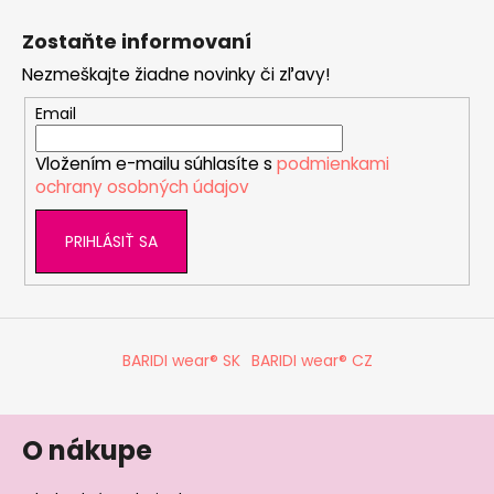
Z
á
Zostaňte informovaní
p
Nezmeškajte žiadne novinky či zľavy!
ä
t
Email
i
Vložením e-mailu súhlasíte s
podmienkami
e
ochrany osobných údajov
PRIHLÁSIŤ SA
BARIDI wear® SK
BARIDI wear® CZ
O nákupe