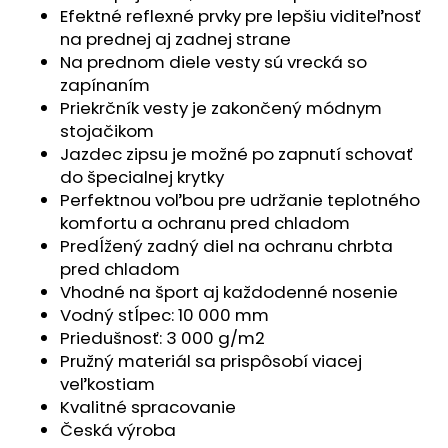
č
Efektné reflexné prvky pre lepšiu viditeľnosť
a
na prednej aj zadnej strane
m
Na prednom diele vesty sú vrecká so
e
zapínaním
Priekrčník vesty je zakončený módnym
TRIČKO
stojačikom
PÁNSKE
Jazdec zipsu je možné po zapnutí schovať
KR
do špecialnej krytky
TENKÉ
VÝSTRIH
Perfektnou voľbou pre udržanie teplotného
U
komfortu a ochranu pred chladom
OUTLAST®
Predĺžený zadný diel na ochranu chrbta
-
MODRÝ
pred chladom
MELÍR
Vhodné na šport aj každodenné nosenie
€41,98
Vodný stĺpec: 10 000 mm
Priedušnosť: 3 000 g/m2
Pružný materiál sa prispôsobí viacej
veľkostiam
Kvalitné spracovanie
Česká výroba