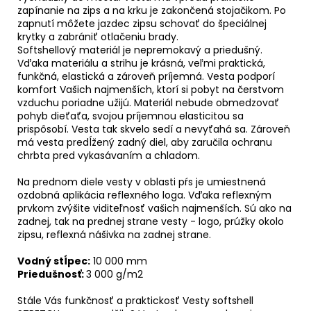
zapínanie na zips a na krku je zakončená stojačikom. Po
zapnutí môžete jazdec zipsu schovať do špeciálnej
krytky a zabrániť otlačeniu brady.
Softshellový materiál je nepremokavý a priedušný.
Vďaka materiálu a strihu je krásná, veľmi praktická,
funkčná, elastická a zároveň príjemná. Vesta podporí
komfort Vašich najmenších, ktorí si pobyt na čerstvom
vzduchu poriadne užijú. Materiál nebude obmedzovať
pohyb dieťaťa, svojou príjemnou elasticitou sa
prispôsobí. Vesta tak skvelo sedí a nevyťahá sa. Zároveň
má vesta predĺžený zadný diel, aby zaručila ochranu
chrbta pred vykasávaním a chladom.
Na prednom diele vesty v oblasti pŕs je umiestnená
ozdobná aplikácia reflexného loga. Vďaka reflexným
prvkom zvýšite viditeľnosť vašich najmenších. Sú ako na
zadnej, tak na prednej strane vesty - logo, prúžky okolo
zipsu, reflexná nášivka na zadnej strane.
Vodný stĺpec:
10 000 mm
Priedušnosť:
3 000 g/m2
Stále Vás funkčnosť a praktickosť Vesty softshell