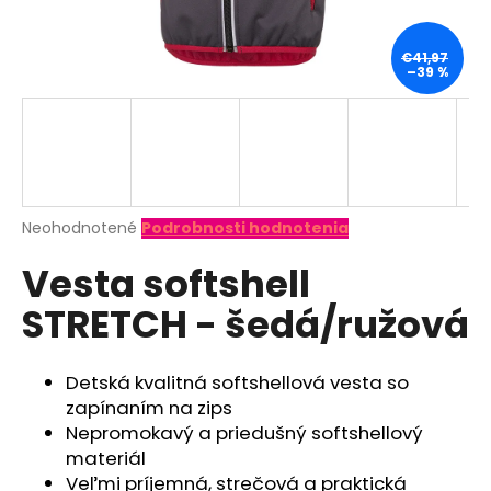
á
j
€41,97
–39 %
s
ť
?
Priemerné
Neohodnotené
Podrobnosti hodnotenia
hodnotenie
HĽADAŤ
Vesta softshell
produktu
je
STRETCH - šedá/ružová
0,0
z
O
5
d
hviezdičiek.
Detská kvalitná softshellová vesta so
p
zapínaním na zips
o
Nepromokavý a priedušný softshellový
r
materiál
ú
Veľmi príjemná, strečová a praktická