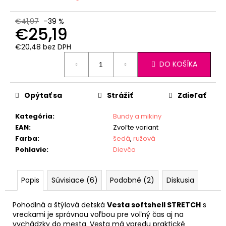
€41,97
–39 %
€25,19
€20,48 bez DPH
Jednotková
DO KOŠÍKA
cena:
Opýtať sa
Strážiť
Zdieľať
Kategória
:
Bundy a mikiny
EAN
:
Zvoľte variant
Farba
:
šedá
,
ružová
Pohlavie
:
Dievča
Popis
Súvisiace (6)
Podobné (2)
Diskusia
Pohodlná a štýlová detská
Vesta softshell STRETCH
s
vreckami je správnou voľbou pre voľný čas aj na
vychádzky do mesta. Vesta má vpredu praktické