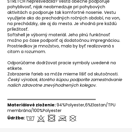
STRETCH nepresvedčila? Vesta obecne podporuje
pohyblivosť, nijak neobmedzuje pri pohybových
aktivitách a podporuje tak komfortné nosenie. Vestu
využijete ako do prechodných ročných období, na von,
na prechádzky, ale aj do mesta. Je vhodná pre každú
príležitosť.
Softshell je výborný materiál. Jeho plnú funkčnosť
možno po čase podporiť aj dodatočnou impregnáciou.
Prostriedkov je množstvo, mala by byť realizovaná s
citom a rozumom.
Odporúčame dodržovat pracie symboly uvedené na
etikete.
Zobrazenie farieb sa môže mierne líšiť od skutočnosti.
Český výrobok, ktorého kúpou podporíte zamestnávanie
našich zdravotne znevýhodnených kolegov.
══════════════════════════════
Materiálové zloženie:
94%Polyester,6%Elastan/TPU
membrána/100%Polyester
Údržba: