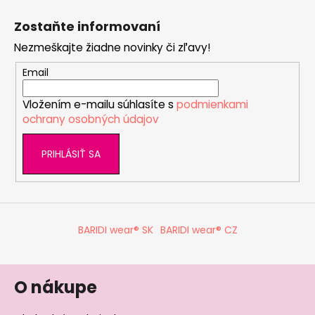
Z
á
Zostaňte informovaní
p
Nezmeškajte žiadne novinky či zľavy!
ä
t
Email
i
Vložením e-mailu súhlasíte s
podmienkami
e
ochrany osobných údajov
PRIHLÁSIŤ SA
BARIDI wear® SK
BARIDI wear® CZ
O nákupe