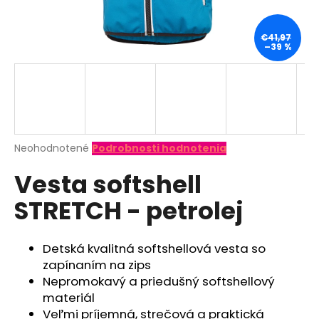
á
j
€41,97
–39 %
s
ť
?
Priemerné
Neohodnotené
Podrobnosti hodnotenia
hodnotenie
HĽADAŤ
Vesta softshell
produktu
je
STRETCH - petrolej
0,0
z
O
5
d
hviezdičiek.
Detská kvalitná softshellová vesta so
p
zapínaním na zips
o
Nepromokavý a priedušný softshellový
r
materiál
ú
Veľmi príjemná, strečová a praktická