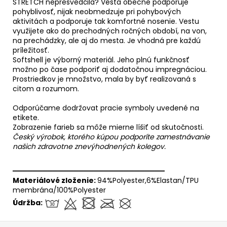
STRETCH nepresvedčila? Vesta obecne podporuje
pohyblivosť, nijak neobmedzuje pri pohybových
aktivitách a podporuje tak komfortné nosenie. Vestu
využijete ako do prechodných ročných období, na von,
na prechádzky, ale aj do mesta. Je vhodná pre každú
príležitosť.
Softshell je výborný materiál. Jeho plnú funkčnosť
možno po čase podporiť aj dodatočnou impregnáciou.
Prostriedkov je množstvo, mala by byť realizovaná s
citom a rozumom.
Odporúčame dodržovat pracie symboly uvedené na
etikete.
Zobrazenie farieb sa môže mierne líšiť od skutočnosti.
Český výrobok, ktorého kúpou podporíte zamestnávanie
našich zdravotne znevýhodnených kolegov.
══════════════════════════════
Materiálové zloženie:
94%Polyester,6%Elastan/TPU
membrána/100%Polyester
Údržba: