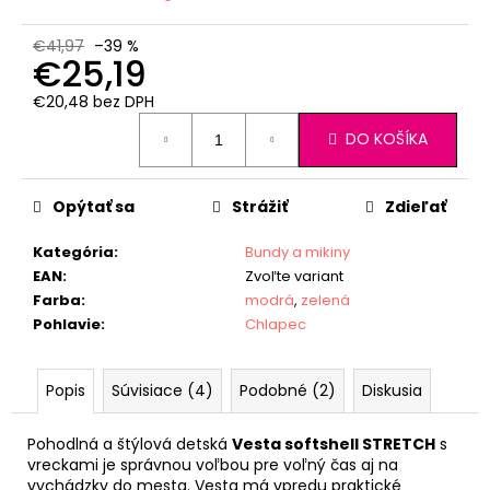
€41,97
–39 %
€25,19
€20,48 bez DPH
Jednotková
DO KOŠÍKA
cena:
Opýtať sa
Strážiť
Zdieľať
Kategória
:
Bundy a mikiny
EAN
:
Zvoľte variant
Farba
:
modrá
,
zelená
Pohlavie
:
Chlapec
Popis
Súvisiace (4)
Podobné (2)
Diskusia
Pohodlná a štýlová detská
Vesta softshell STRETCH
s
vreckami je správnou voľbou pre voľný čas aj na
vychádzky do mesta. Vesta má vpredu praktické