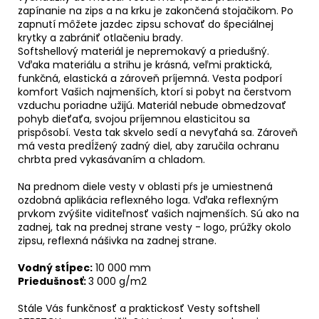
zapínanie na zips a na krku je zakončená stojačikom. Po
zapnutí môžete jazdec zipsu schovať do špeciálnej
krytky a zabrániť otlačeniu brady.
Softshellový materiál je nepremokavý a priedušný.
Vďaka materiálu a strihu je krásná, veľmi praktická,
funkčná, elastická a zároveň príjemná. Vesta podporí
komfort Vašich najmenších, ktorí si pobyt na čerstvom
vzduchu poriadne užijú. Materiál nebude obmedzovať
pohyb dieťaťa, svojou príjemnou elasticitou sa
prispôsobí. Vesta tak skvelo sedí a nevyťahá sa. Zároveň
má vesta predĺžený zadný diel, aby zaručila ochranu
chrbta pred vykasávaním a chladom.
Na prednom diele vesty v oblasti pŕs je umiestnená
ozdobná aplikácia reflexného loga. Vďaka reflexným
prvkom zvýšite viditeľnosť vašich najmenších. Sú ako na
zadnej, tak na prednej strane vesty - logo, prúžky okolo
zipsu, reflexná nášivka na zadnej strane.
Vodný stĺpec:
10 000 mm
Priedušnosť:
3 000 g/m2
Stále Vás funkčnosť a praktickosť Vesty softshell