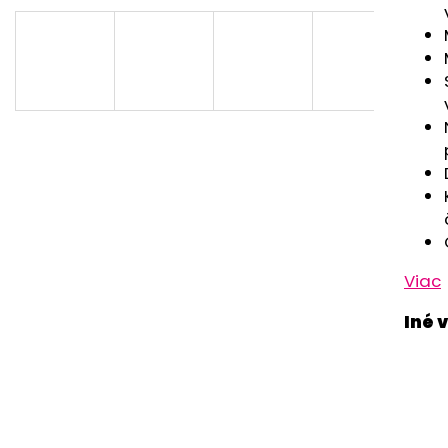
RUŽOVÁ BABY
OUTLAST® - MOD
€9,62
€41,98
Viac