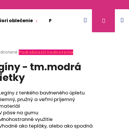
Hľadať
N
Prihláse
iori oblečenie
Pre dospelých
Doplnkový 
k
erné
dnotené
Podrobnosti hodnotenia
tenie
gíny - tm.modrá
ktu
ietky
ičiek.
Legíny z tenkého bavlneného úpletu
Jemný, pružný a veľmi príjemný
materiál
V páse na gumu
Mnohostranné využitie
KR TENKÉ VÝSTRIH U
Vhodné ako tepláky, alebo ako spodná