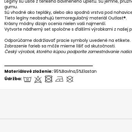
Legíny sú ušité z tenkého bavlneného úpletu. Sú jemné, pružn
gumu.
Sú vhodné ako tepláky, alebo ako spodná vrstva pod nohavic
Tieto legíny neobsahujú termoregulačný materiál Outlast®.
Krásny módny dizajn ocenia nielen vaši najmenší.
Vytvorte nádherný set spoločne s ďalšími výrobkami z našej 
Odporúčame dodržiavať pracie symboly uvedené na etikete.
Zobrazenie farieb sa môže mierne líšiť od skutočnosti.
Český výrobok, ktorého kúpou podporíte zamestnávanie naši
══════════════════════════════
Materiálové zloženie:
95%Bavlna,5%Elastan
Údržba: