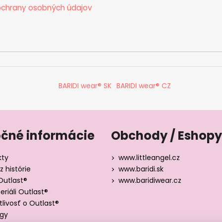
chrany osobných údajov
BARIDI wear® SK
BARIDI wear® CZ
očné informácie
Obchody / Eshopy
kty
www.littleangel.cz
z histórie
www.baridi.sk
Outlast®
www.baridiwear.cz
riáli Outlast®
tlivosť o Outlast®
ógy