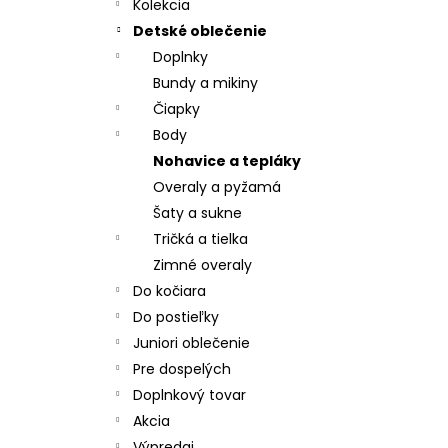
CHRBÁT ANGEL - OUTLAST® - KRÉMOVÁ
Kolekcia
FARMA
Detské oblečenie
€54,58
Doplnky
Bundy a mikiny
Čiapky
Body
Nohavice a tepláky
Overaly a pyžamá
Šaty a sukne
Tričká a tielka
Zimné overaly
Do kočiara
Do postieľky
Juniori oblečenie
Pre dospelých
Doplnkový tovar
Akcia
Výpredaj