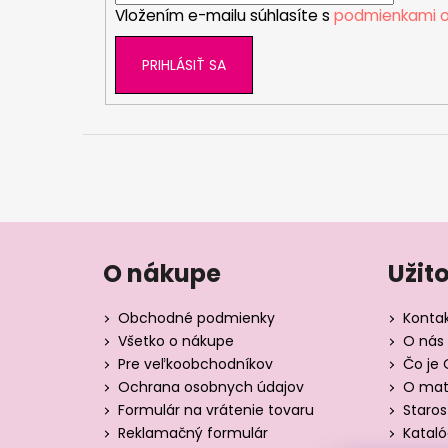
Vložením e-mailu súhlasíte s
podmienkami o
e
PRIHLÁSIŤ SA
O nákupe
Užit
Obchodné podmienky
Konta
Všetko o nákupe
O nás 
Pre veľkoobchodníkov
Čo je 
Ochrana osobnych údajov
O mate
Formulár na vrátenie tovaru
Staros
Reklamačný formulár
Katal