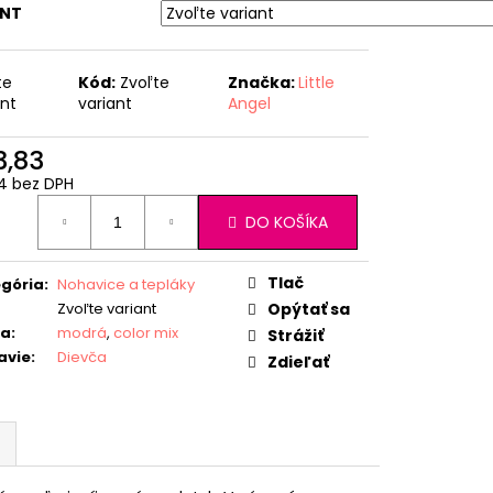
ANT
te
Kód:
Zvoľte
Značka:
Little
ant
variant
Angel
3,83
24 bez DPH
otková
DO KOŠÍKA
:
Tlač
gória
:
Nohavice a tepláky
Zvoľte variant
Opýtať sa
ba
:
modrá
,
color mix
Strážiť
avie
:
Dievča
Zdieľať