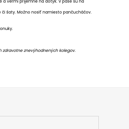
é a veľmi príjemné na dotyk. V páse sú na
e či šaty. Možno nosiť namiesto pančucháčov.
ponuky.
ch zdravotne znevýhodnených kolegov.