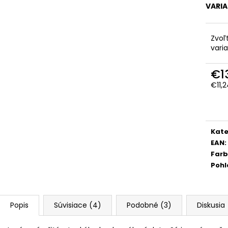
VARI
Zvoľ
vari
€1
€11,
Jedn
cena
Kate
EAN
:
Far
Pohl
Popis
Súvisiace (4)
Podobné (3)
Diskusia