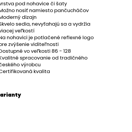
RÝ MELÍR
vrstva pod nohavice či šaty
Možno nosiť namiesto pančucháčov
Moderný dizajn
Skvelo sedia, nevyťahajú sa a vydržia
viacej veľkostí
Na nohavici je potlačené reflexné logo
pre zvýšenie viditeľnosti
Dostupné vo veľkosti 86 - 128
Kvalitné spracovanie od tradičného
českého výrobcu
Certifikovaná kvalita