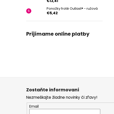
€13,41
Ponožky froté Outlast® - ružová
€5,42
Prijímame online platby
Z
á
Zostaňte informovaní
p
Nezmeškajte žiadne novinky či zľavy!
ä
t
Email
i