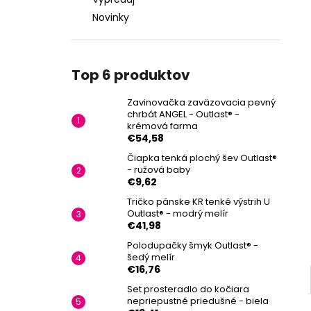
Novinky
Top 6 produktov
Zavinovačka zaväzovacia pevný
chrbát ANGEL - Outlast® -
krémová farma
€54,58
Čiapka tenká plochý šev Outlast®
- ružová baby
€9,62
Tričko pánske KR tenké výstrih U
Outlast® - modrý melír
€41,98
Polodupačky šmyk Outlast® -
šedý melír
€16,76
Set prosteradlo do kočiara
nepriepustné priedušné - biela