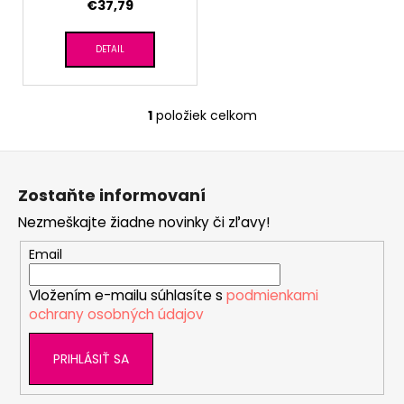
č
€37,79
k
a
t
m
DETAIL
o
e
v
NÁKRČNÍK
1
položiek celkom
O
DETSKÝ
v
ŠMYK
Z
OUTLAST®
l
-
á
á
TM.SMARAGD
Zostaňte informovaní
d
p
€10,04
a
Nezmeškajte žiadne novinky či zľavy!
ä
c
t
Email
i
i
e
Vložením e-mailu súhlasíte s
podmienkami
e
p
ochrany osobných údajov
r
v
PRIHLÁSIŤ SA
k
y
v