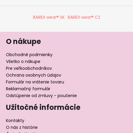
ý
p
BARIDI wear® SK
BARIDI wear® CZ
i
s
u
O nákupe
Obchodné podmienky
Všetko o nákupe
Pre veľkoobchodníkov
Ochrana osobnych údajov
Formulár na vrátenie tovaru
Reklamačný formulár
Odstúpenie od zmluvy - poučenie
Užitočné informácie
Kontakty
O nás z histórie