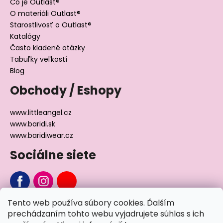
Čo je Outlast®
O materiáli Outlast®
Starostlivosť o Outlast®
Katalógy
Často kladené otázky
Tabuľky veľkostí
Blog
Obchody / Eshopy
www.littleangel.cz
www.baridi.sk
www.baridiwear.cz
Sociálne siete
Tento web používa súbory cookies. Ďalším
Chcete sa nás na niečo opýtať?
prechádzaním tohto webu vyjadrujete súhlas s ich