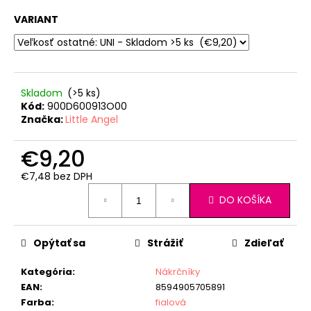
VARIANT
Skladom
(>5 ks)
Kód:
900D600913O00
Značka:
Little Angel
€9,20
€7,48 bez DPH
Jednotková
DO KOŠÍKA
cena:
Opýtať sa
Strážiť
Zdieľať
Kategória
:
Nákrčníky
EAN
:
8594905705891
Farba
:
fialová