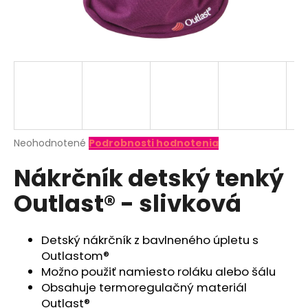
á
j
s
ť
?
Priemerné
Neohodnotené
Podrobnosti hodnotenia
hodnotenie
HĽADAŤ
Nákrčník detský tenký
produktu
je
Outlast® - slivková
0,0
z
O
5
d
hviezdičiek.
Detský nákrčník z bavlneného úpletu s
p
Outlastom®
o
Možno použiť namiesto roláku alebo šálu
r
Obsahuje termoregulačný materiál
ú
Outlast®