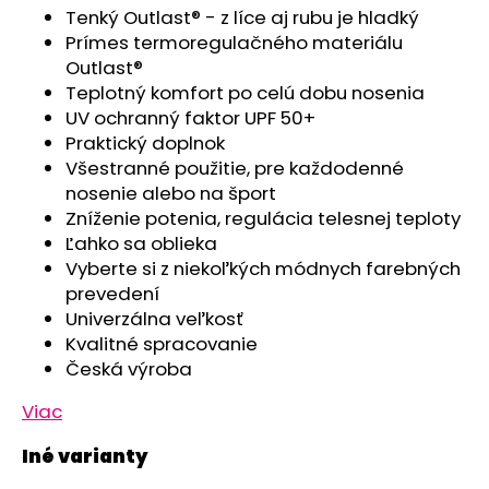
č
Tenký Outlast® - z líce aj rubu je hladký
a
Prímes termoregulačného materiálu
m
Outlast®
e
Teplotný komfort po celú dobu nosenia
UV ochranný faktor UPF 50+
POLODUPAČKY
Praktický doplnok
ŠMYK
Všestranné použitie, pre každodenné
OUTLAST®
nosenie alebo na šport
-
ŠEDÝ
Zníženie potenia, regulácia telesnej teploty
MELÍR
Ľahko sa oblieka
€16,76
Vyberte si z niekoľkých módnych farebných
prevedení
Univerzálna veľkosť
Kvalitné spracovanie
Česká výroba
Viac