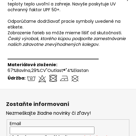
teploty teplo uvoľní a zahreje. Navyše poskytuje UV
ochranný faktor UPF 50+.
Odporúčame dodržiavať pracie symboly uvedené na
etikete.
Zobrazenie farieb sa môže mierne líšiť od skutočnosti.
Český výrobok, ktorého kúpou podporíte zamestnávanie
našich zdravotne znevýhodnených kolegov.
══════════════════════════════
Materiálové zloženie:
67%Bavlna,29%CV"Outlast®"4%Elastan
Údržba:
Z
á
Zostaňte informovaní
p
Nezmeškajte žiadne novinky či zľavy!
ä
t
Email
i