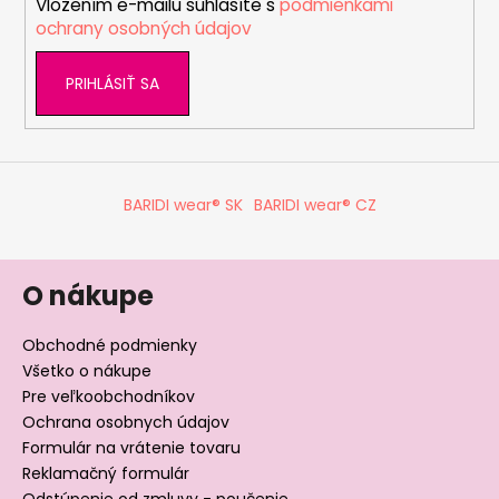
Vložením e-mailu súhlasíte s
podmienkami
e
ochrany osobných údajov
PRIHLÁSIŤ SA
BARIDI wear® SK
BARIDI wear® CZ
O nákupe
Obchodné podmienky
Všetko o nákupe
Pre veľkoobchodníkov
Ochrana osobnych údajov
Formulár na vrátenie tovaru
Reklamačný formulár
Odstúpenie od zmluvy - poučenie