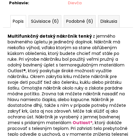
Pohlavie
:
Dievča
Popis
Súvisiace (6)
Podobné (6)
Diskusia
Multifunkčný detský nákrčník tenký
z jemného
bavlneného úpletu je jedinečný doplnok. Nákrčník má
niekoľko výhod, vďaka ktorým sa stane obľúbeným
kúskom oblečenia, ktorý budete chcieť mať stále po
ruke. Pri výrobe nákrčníku bol použitý veľmi pružný a
odolný bavlnený úplet s termoregulačným materiálom
Outlast®, ktorý poskytuje široké možnosti využitie
nákrčníku. Okrem zakrytia krku môžete nákrčník pre
svoje deti použiť tiež ako čelenku, kuklu alebo pirátsku
šatku. Omotajte nákrčník okolo ruky a získate parádne
módne potítko. Zrovna tak môžete nákrčník nasadiť na
hlavu namiesto čiapka, alebo kapucne. Nákrčník je
dostatočne dlhý, takže s ním v prípade potreby môžete
zakryť krk, ústa aj nos zároveň. Môže tak slúžiť aj ako
ochrana úst. Nákrčník je vyrobený z jemnej bavlnenej
zmesi s pridaným materiálom
Outlast®
, ktorý dokáže
pracovať s telesným teplom. Pri zahriati tela prebytočné
teplo odvedie a uschová, a v momente zníženia telesnej