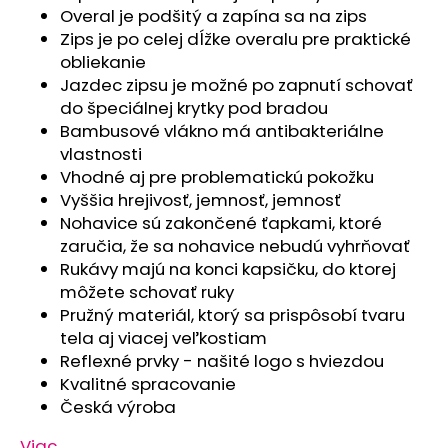
č
Overal je podšitý a zapína sa na zips
a
Zips je po celej dĺžke overalu pre praktické
m
obliekanie
e
Jazdec zipsu je možné po zapnutí schovať
do špeciálnej krytky pod bradou
PONOŽKY
Bambusové vlákno má antibakteriálne
STYL
vlastnosti
ANGEL
Vhodné aj pre problematickú pokožku
-
OUTLAST®
Vyššia hrejivosť, jemnosť, jemnosť
-
Nohavice sú zakončené ťapkami, ktoré
TM.
zaručia, že sa nohavice nebudú vyhrňovať
ŠEDÁ/
ČIERNA
Rukávy majú na konci kapsičku, do ktorej
€3,74
môžete schovať ruky
Pružný materiál, ktorý sa prispôsobí tvaru
tela aj viacej veľkostiam
Reflexné prvky - našité logo s hviezdou
Kvalitné spracovanie
Česká výroba
Viac