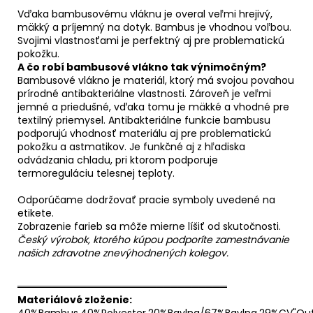
Vďaka bambusovému vláknu je overal veľmi hrejivý,
mäkký a príjemný na dotyk. Bambus je vhodnou voľbou.
Svojimi vlastnosťami je perfektný aj pre problematickú
pokožku.
A čo robí bambusové vlákno tak výnimočným?
Bambusové vlákno je materiál, ktorý má svojou povahou
prírodné antibakteriálne vlastnosti. Zároveň je veľmi
jemné a priedušné, vďaka tomu je mäkké a vhodné pre
textilný priemysel. Antibakteriálne funkcie bambusu
podporujú vhodnosť materiálu aj pre problematickú
pokožku a astmatikov. Je funkčné aj z hľadiska
odvádzania chladu, pri ktorom podporuje
termoreguláciu telesnej teploty.
Odporúčame dodržovať pracie symboly uvedené na
etikete.
Zobrazenie farieb sa môže mierne líšiť od skutočnosti.
Český výrobok, ktorého kúpou podporíte zamestnávanie
našich zdravotne znevýhodnených kolegov.
══════════════════════════════
Materiálové zloženie:
40%Bambus,40%Polyester,20%Bavlna/67%Bavlna,29%CV"Outl