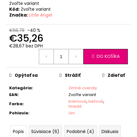
Zvoľte variant
Kód:
Zvoľte variant
Značka:
Little Angel
€58,78
–40 %
€35,26
€28,67 bez DPH
Jednotková
DO KOŠÍKA
cena:
Opýtať sa
Strážiť
Zdieľať
Kategória
:
Zimné overaly
EAN
:
Zvoľte variant
krémová
,
béžová
,
Farba
:
hnedá
Pohlavie
:
Uni
Popis
Súvisiace (6)
Podobné (4)
Diskusia