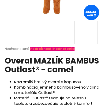
á
j
€58,78
–40 %
s
ť
?
Priemerné
Neohodnotené
Podrobnosti hodnotenia
hodnotenie
HĽADAŤ
Overal MAZLÍK BAMBUS
produktu
je
Outlast® - camel
0,0
z
O
5
d
hviezdičiek.
Roztomilý hrejivý overal s kapucou
p
Kombinácia jemného bambusového vlákna
o
a materiálu Outlast®
r
Materiál Outlast® reaguje na telesnú
ú
teplotu a zabezpečuje teplotný komfort