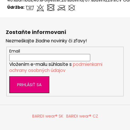
Údržba:
Z
á
Zostaňte informovaní
p
Nezmeškajte žiadne novinky či zľavy!
ä
t
Email
i
Vložením e-mailu súhlasíte s
podmienkami
e
ochrany osobných údajov
PRIHLÁSIŤ SA
BARIDI wear® SK
BARIDI wear® CZ