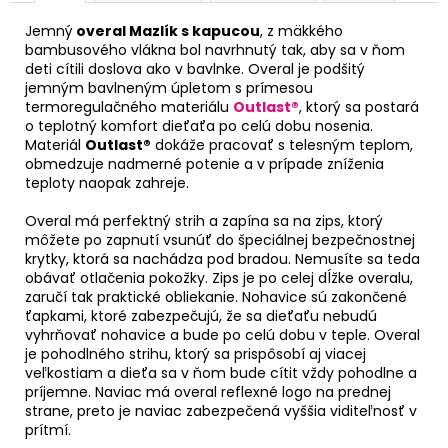
Jemný
overal Mazlík s kapucou
, z mäkkého
bambusového vlákna bol navrhnutý tak, aby sa v ňom
deti cítili doslova ako v bavlnke. Overal je podšitý
jemným bavlneným úpletom s prímesou
termoregulačného materiálu
Outlast®
, ktorý sa postará
o teplotný komfort dieťaťa po celú dobu nosenia.
Materiál
Outlast®
dokáže pracovať s telesným teplom,
obmedzuje nadmerné potenie a v prípade zníženia
teploty naopak zahreje.
Overal má perfektný strih a zapína sa na zips, ktorý
môžete po zapnutí vsunúť do špeciálnej bezpečnostnej
krytky, ktorá sa nachádza pod bradou. Nemusíte sa teda
obávať otlačenia pokožky. Zips je po celej dĺžke overalu,
zaručí tak praktické obliekanie. Nohavice sú zakončené
ťapkami, ktoré zabezpečujú, že sa dieťaťu nebudú
vyhrňovať nohavice a bude po celú dobu v teple. Overal
je pohodlného strihu, ktorý sa prispôsobí aj viacej
veľkostiam a dieťa sa v ňom bude cítit vždy pohodlne a
príjemne. Naviac má overal reflexné logo na prednej
strane, preto je naviac zabezpečená vyššia viditeľnosť v
prítmí.