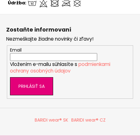
Údržba:
Z
á
Zostaňte informovaní
p
Nezmeškajte žiadne novinky či zľavy!
ä
t
Email
i
Vložením e-mailu súhlasíte s
podmienkami
e
ochrany osobných údajov
PRIHLÁSIŤ SA
BARIDI wear® SK
BARIDI wear® CZ