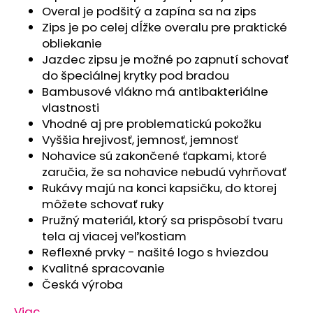
č
Overal je podšitý a zapína sa na zips
a
Zips je po celej dĺžke overalu pre praktické
m
obliekanie
e
Jazdec zipsu je možné po zapnutí schovať
do špeciálnej krytky pod bradou
SET
Bambusové vlákno má antibakteriálne
PROSTERADLO
vlastnosti
DO
Vhodné aj pre problematickú pokožku
KOČIARA
NEPRIEPUSTNÉ
Vyššia hrejivosť, jemnosť, jemnosť
PRIEDUŠNÉ
Nohavice sú zakončené ťapkami, ktoré
-
zaručia, že sa nohavice nebudú vyhrňovať
BIELA
Rukávy majú na konci kapsičku, do ktorej
€13,41
môžete schovať ruky
Pružný materiál, ktorý sa prispôsobí tvaru
tela aj viacej veľkostiam
Reflexné prvky - našité logo s hviezdou
Kvalitné spracovanie
Česká výroba
Viac