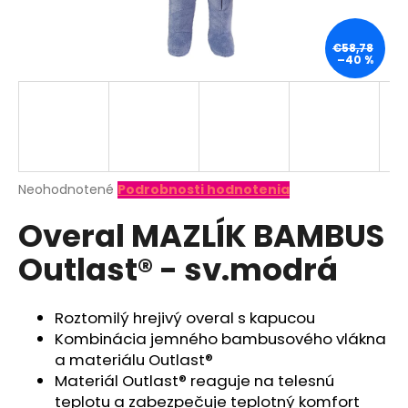
á
j
€58,78
–40 %
s
ť
?
Priemerné
Neohodnotené
Podrobnosti hodnotenia
hodnotenie
HĽADAŤ
Overal MAZLÍK BAMBUS
produktu
je
Outlast® - sv.modrá
0,0
z
O
5
d
hviezdičiek.
Roztomilý hrejivý overal s kapucou
p
Kombinácia jemného bambusového vlákna
o
a materiálu Outlast®
r
Materiál Outlast® reaguje na telesnú
ú
teplotu a zabezpečuje teplotný komfort