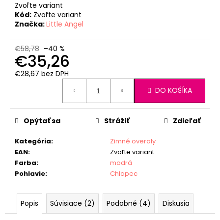
Zvoľte variant
Kód:
Zvoľte variant
Značka:
Little Angel
€58,78
–40 %
€35,26
€28,67 bez DPH
Jednotková
DO KOŠÍKA
cena:
Opýtať sa
Strážiť
Zdieľať
Kategória
:
Zimné overaly
EAN
:
Zvoľte variant
Farba
:
modrá
Pohlavie
:
Chlapec
Popis
Súvisiace (2)
Podobné (4)
Diskusia