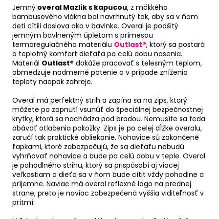
Jemný
overal Mazlík s kapucou
, z mäkkého
bambusového vlákna bol navrhnutý tak, aby sa v ňom
deti cítili doslova ako v bavlnke. Overal je podšitý
jemným bavlneným úpletom s prímesou
termoregulačného materiálu
Outlast®
, ktorý sa postará
o teplotný komfort dieťaťa po celú dobu nosenia.
Materiál
Outlast®
dokáže pracovať s telesným teplom,
obmedzuje nadmerné potenie a v prípade zníženia
teploty naopak zahreje.
Overal má perfektný strih a zapína sa na zips, ktorý
môžete po zapnutí vsunúť do špeciálnej bezpečnostnej
krytky, ktorá sa nachádza pod bradou. Nemusíte sa teda
obávať otlačenia pokožky. Zips je po celej dĺžke overalu,
zaručí tak praktické obliekanie. Nohavice sú zakončené
ťapkami, ktoré zabezpečujú, že sa dieťaťu nebudú
vyhrňovať nohavice a bude po celú dobu v teple. Overal
je pohodlného strihu, ktorý sa prispôsobí aj viacej
veľkostiam a dieťa sa v ňom bude cítit vždy pohodlne a
príjemne. Naviac má overal reflexné logo na prednej
strane, preto je naviac zabezpečená vyššia viditeľnosť v
prítmí.