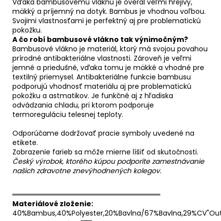
Vďaka bambusovému vláknu je overal veľmi hrejivý,
mäkký a príjemný na dotyk. Bambus je vhodnou voľbou.
Svojimi vlastnosťami je perfektný aj pre problematickú
pokožku.
A čo robí bambusové vlákno tak výnimočným?
Bambusové vlákno je materiál, ktorý má svojou povahou
prírodné antibakteriálne vlastnosti. Zároveň je veľmi
jemné a priedušné, vďaka tomu je mäkké a vhodné pre
textilný priemysel. Antibakteriálne funkcie bambusu
podporujú vhodnosť materiálu aj pre problematickú
pokožku a astmatikov. Je funkčné aj z hľadiska
odvádzania chladu, pri ktorom podporuje
termoreguláciu telesnej teploty.
Odporúčame dodržovať pracie symboly uvedené na
etikete.
Zobrazenie farieb sa môže mierne líšiť od skutočnosti.
Český výrobok, ktorého kúpou podporíte zamestnávanie
našich zdravotne znevýhodnených kolegov.
══════════════════════════════
Materiálové zloženie:
40%Bambus,40%Polyester,20%Bavlna/67%Bavlna,29%CV"Outl