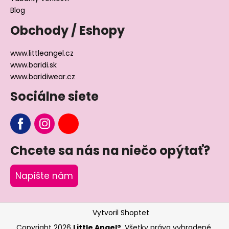
Blog
Obchody / Eshopy
www.littleangel.cz
www.baridi.sk
www.baridiwear.cz
Sociálne siete
Chcete sa nás na niečo opýtať?
Napíšte nám
Vytvoril Shoptet
Copyright 2026
Little Angel®
. Všetky práva vyhradené.