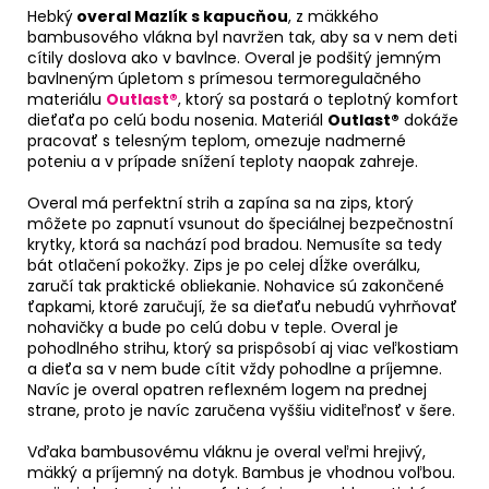
Hebký
overal Mazlík s kapucňou
, z mäkkého
bambusového vlákna byl navržen tak, aby sa v nem deti
cítily doslova ako v bavlnce. Overal je podšitý jemným
bavlneným úpletom s prímesou termoregulačného
materiálu
Outlast®
, ktorý sa postará o teplotný komfort
dieťaťa po celú bodu nosenia. Materiál
Outlast®
dokáže
pracovať s telesným teplom, omezuje nadmerné
poteniu a v prípade snížení teploty naopak zahreje.
Overal má perfektní strih a zapína sa na zips, ktorý
môžete po zapnutí vsunout do špeciálnej bezpečnostní
krytky, ktorá sa nachází pod bradou. Nemusíte sa tedy
bát otlačení pokožky. Zips je po celej dĺžke overálku,
zaručí tak praktické obliekanie. Nohavice sú zakončené
ťapkami, ktoré zaručují, že sa dieťaťu nebudú vyhrňovať
nohavičky a bude po celú dobu v teple. Overal je
pohodlného strihu, ktorý sa prispôsobí aj viac veľkostiam
a dieťa sa v nem bude cítit vždy pohodlne a príjemne.
Navíc je overal opatren reflexném logem na prednej
strane, proto je navíc zaručena vyššiu viditeľnosť v šere.
Vďaka bambusovému vláknu je overal veľmi hrejivý,
mäkký a príjemný na dotyk. Bambus je vhodnou voľbou.