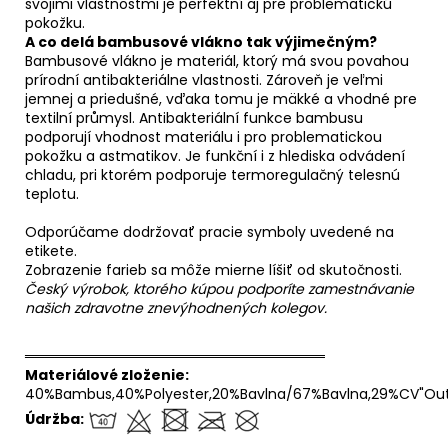
svojimi vlastnostmi je perfektní aj pre problematickú
pokožku.
A co delá bambusové vlákno tak výjimečným?
Bambusové vlákno je materiál, ktorý má svou povahou
prírodní antibakteriálne vlastnosti. Zároveň je veľmi
jemnej a priedušné, vďaka tomu je mäkké a vhodné pre
textilní průmysl. Antibakteriální funkce bambusu
podporují vhodnost materiálu i pro problematickou
pokožku a astmatikov. Je funkční i z hlediska odvádení
chladu, pri ktorém podporuje termoregulačný telesnú
teplotu.
Odporúčame dodržovať pracie symboly uvedené na
etikete.
Zobrazenie farieb sa môže mierne líšiť od skutočnosti.
Český výrobok, ktorého kúpou podporíte zamestnávanie
našich zdravotne znevýhodnených kolegov.
══════════════════════════════
Materiálové zloženie:
40%Bambus,40%Polyester,20%Bavlna/67%Bavlna,29%CV"Out
Údržba: