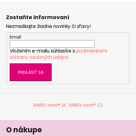
Z
á
Zostaňte informovaní
p
Nezmeškajte žiadne novinky či zľavy!
ä
t
Email
i
Vložením e-mailu súhlasíte s
podmienkami
e
ochrany osobných údajov
PRIHLÁSIŤ SA
BARIDI wear® SK
BARIDI wear® CZ
O nákupe