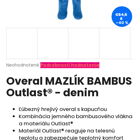
á
j
€54,5
8
s
–40 %
ť
?
Priemerné
Neohodnotené
Podrobnosti hodnotenia
hodnotenie
HĽADAŤ
Overal MAZLÍK BAMBUS
produktu
je
Outlast® - denim
0,0
z
O
5
d
hviezdičiek.
Ľúbezný hrejivý overal s kapucňou
p
Kombinácia jemného bambusového vlákna
o
a materiálu Outlast®
r
Materiál Outlast® reaguje na telesnú
ú
teplotu a zabezpečuje teplotný komfort