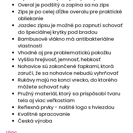
č
Overal je podšitý a zapína sa na zips
a
Zips je po celej dĺžke overalu pre praktické
m
obliekanie
e
Jazdec zipsu je možné po zapnutí schovať
do špeciálnej krytky pod bradou
PONOŽKY
Bambusové vlákno má antibakteriálne
FROTÉ
vlastnosti
OUTLAST®
Vhodné aj pre problematickú pokožku
-
RUŽOVÁ
Vyššia hrejivosť, jemnosť, hebkosť
Nohavice sú zakončené ťapkami, ktorá
€5,42
zaručí, že sa nohavice nebudú vyhrňovať
Rukávy majú na konci vrecko, do ktorého
môžete schovať ruky
Pružný materiál, ktorý sa prispôsobí tvaru
tela aj viac veľkostiam
Reflexná prvky - našité logo s hviezdou
Kvalitné spracovanie
Česká výroba
Viac