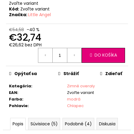
Zvoľte variant
Kód:
Zvoľte variant
Značka:
Little Angel
€54,58
–40 %
€32,74
€26,62 bez DPH
Jednotková
DO KOŠÍKA
cena:
Opýtať sa
Strážiť
Zdieľať
Kategória
:
Zimné overaly
EAN
:
Zvoľte variant
Farba
:
modrá
Pohlavie
:
Chlapec
Popis
Súvisiace (5)
Podobné (4)
Diskusia