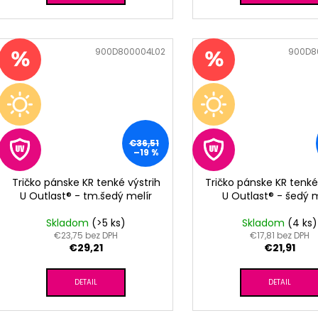
Kód:
900D800004L02
Kód:
900D8
€36,51
–19 %
Tričko pánske KR tenké výstrih
Tričko pánske KR tenké
U Outlast® - tm.šedý melír
U Outlast® - šedý m
Skladom
(>5 ks)
Skladom
(4 ks)
€23,75 bez DPH
€17,81 bez DPH
€29,21
€21,91
DETAIL
DETAIL