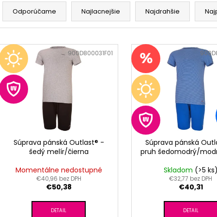
R
RUŽOVÁ BABY
OUTLAST® - MOD
a
Odporúčame
Najlacnejšie
Najdrahšie
Naj
€9,62
€41,98
d
e
V
n
ý
Kód:
900D800031F01
Kód:
900D
i
p
e
i
p
s
r
p
o
r
d
o
u
d
Súprava pánská Outlast® -
Súprava pánská Outl
k
šedý melír/čierna
pruh šedomodrý/modr
u
t
k
Momentálne nedostupné
Skladom
(>5 ks
o
t
€40,96 bez DPH
€32,77 bez DPH
v
€50,38
€40,31
o
v
DETAIL
DETAIL