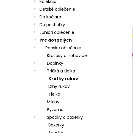
CHRBÁT ANGEL - OUTLAST® - KRÉMOVÁ
Kolekcia
FARMA
Detské oblečenie
€54,58
Do kočiara
Do postieľky
Juniori oblečenie
Pre dospelých
Pánske oblečenie
Kraťasy a nohavice
Doplnky
Tričká a tielka
Krátky rukav
Dlhý rukáv
Tielka
Mikiny
Pyžamá
Spodky a boxerky
Boxerky
Spodky