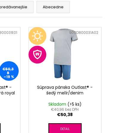
RÝ MELÍR
predávanejšie
Abecedne
800031E01
Kód:
900D800031A02
€50,3
8
–19 %
ast® -
Súprava pánska Outlast® -
á royal
šedý melír/denim
)
Skladom
(>5 ks)
€40,96 bez DPH
€50,38
DETAIL