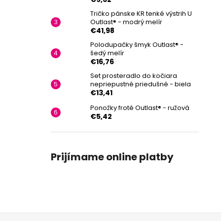
Tričko pánske KR tenké výstrih U
Outlast® - modrý melír
€41,98
Polodupačky šmyk Outlast® -
šedý melír
€16,76
Set prosteradlo do kočiara
nepriepustné priedušné - biela
€13,41
Ponožky froté Outlast® - ružová
€5,42
Prijímame online platby
Z