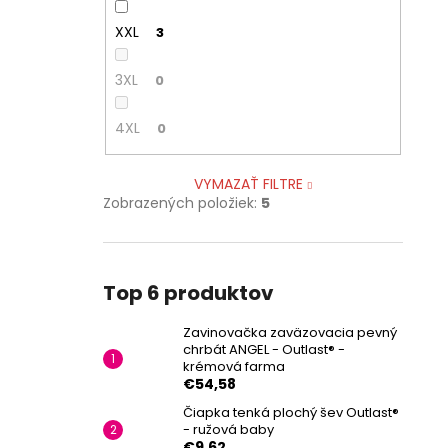
XXL
3
3XL
0
4XL
0
VYMAZAŤ FILTRE
Zobrazených položiek:
5
Top 6 produktov
Zavinovačka zaväzovacia pevný
chrbát ANGEL - Outlast® -
krémová farma
€54,58
Čiapka tenká plochý šev Outlast®
- ružová baby
€9,62