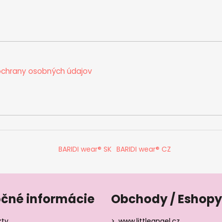
chrany osobných údajov
BARIDI wear® SK
BARIDI wear® CZ
očné informácie
Obchody / Eshopy
kty
www.littleangel.cz