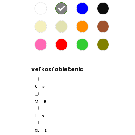
Veľkosť oblečenia
S
2
M
5
L
3
XL
2