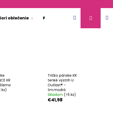
Hľadať
N
Prihláse
iori oblečenie
Pre dospelých
Doplnkový 
k
ske
Tričko pánske KR
CE KR
tenké výstrih U
čierna
Outlast® -
2 ks)
tm.modrá
Skladom
(>5 ks)
€41,98
KR TENKÉ VÝSTRIH U