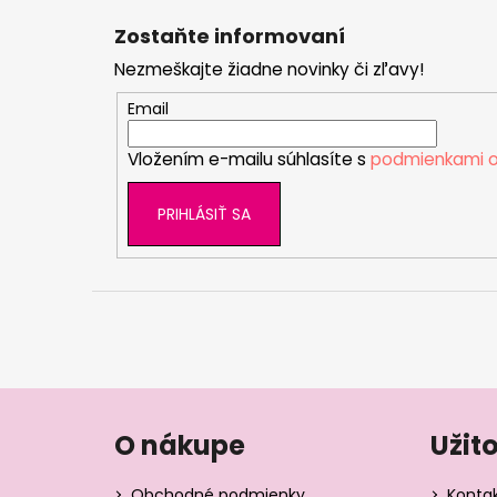
á
Zostaňte informovaní
p
Nezmeškajte žiadne novinky či zľavy!
ä
t
Email
i
Vložením e-mailu súhlasíte s
podmienkami o
e
PRIHLÁSIŤ SA
O nákupe
Užit
Obchodné podmienky
Konta