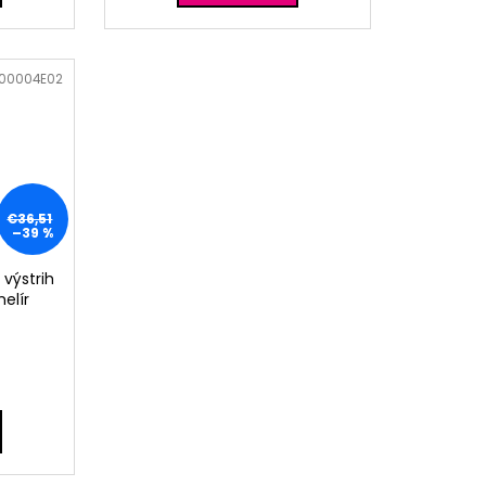
00004E02
€36,51
–39 %
 výstrih
elír