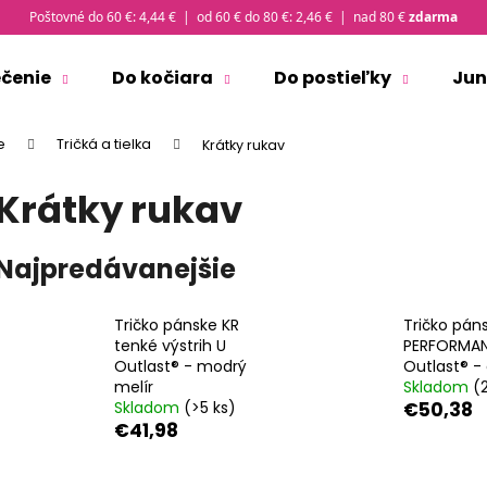
Poštovné do 60 €: 4,44 € | od 60 € do 80 €: 2,46 € | nad 80 €
zdarma
ečenie
Do kočiara
Do postieľky
Jun
Čo potrebujete nájsť?
e
Tričká a tielka
Krátky rukav
Krátky rukav
HĽADAŤ
Najpredávanejšie
Odporúčame
Tričko pánske KR
Tričko pán
tenké výstrih U
PERFORMAN
Outlast® - modrý
Outlast® - 
melír
Skladom
(
Skladom
(>5 ks)
€50,38
€41,98
ČIAPKA TENKÁ PLOCHÝ ŠEV OUTLAST® -
TRIČKO PÁNSKE 