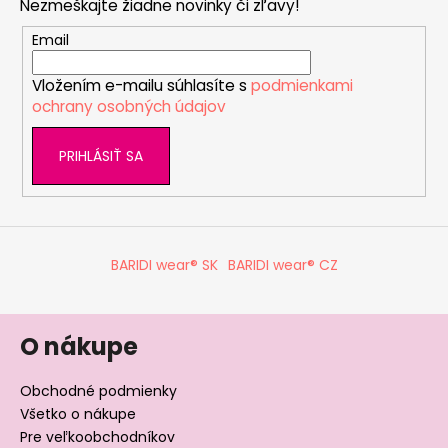
Nezmeškajte žiadne novinky či zľavy!
ä
t
Email
i
Vložením e-mailu súhlasíte s
podmienkami
e
ochrany osobných údajov
PRIHLÁSIŤ SA
BARIDI wear® SK
BARIDI wear® CZ
O nákupe
Obchodné podmienky
Všetko o nákupe
Pre veľkoobchodníkov