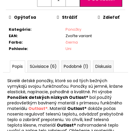
Opýtať sa
Strážiť
Zdieľať
Kategória
:
Ponožky
EAN
:
Zvoľte variant
Farba
:
čierna
Pohlavie
:
Uni
Popis
Súvisiace (6)
Podobné (1)
Diskusia
Skvelé detské ponožky, ktoré sa od tých bežných
vymykajú svojou funkčnosťou. Ponožky sú jemné, krásne
elastické, napínacie, pohodlné a kvalitné. Pri výrobe
Ponožiek detských nízkych Outlast®
bol použitý
predovšetkým bavlnený materiál s prímesou funkčného
materiálu
Outlast®
. Materiál
Outlast®
dokáže počas
nosenia regulovať telesnú teplotu, odvádzať prebytočné
teplo a zabrániť prepoteniu. Vo chvíli, keď telesná
teplota klesne, materiál
Outlast®
nahromadené teplo
uvoľní a začne telo zahrievať. Oblečenie z materiálu