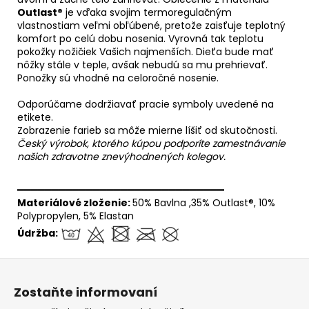
Outlast®
je vďaka svojim termoregulačným
vlastnostiam veľmi obľúbené, pretože zaisťuje teplotný
komfort po celú dobu nosenia. Vyrovná tak teplotu
pokožky nožičiek Vašich najmenších. Dieťa bude mať
nôžky stále v teple, avšak nebudú sa mu prehrievať.
Ponožky sú vhodné na celoročné nosenie.
Odporúčame dodržiavať pracie symboly uvedené na
etikete.
Zobrazenie farieb sa môže mierne líšiť od skutočnosti.
Český výrobok, ktorého kúpou podporíte zamestnávanie
našich zdravotne znevýhodnených kolegov.
══════════════════════════════
Materiálové zloženie:
50% Bavlna ,35% Outlast®, 10%
Polypropylen, 5% Elastan
Údržba:
Z
á
Zostaňte informovaní
p