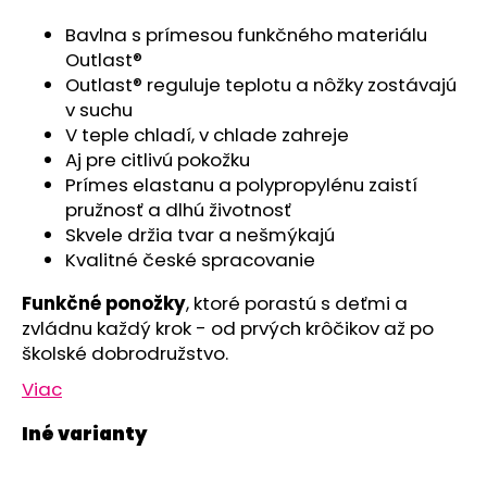
č
a
Bavlna s prímesou funkčného materiálu
m
Outlast®
e
Outlast® reguluje teplotu a nôžky zostávajú
v suchu
V teple chladí, v chlade zahreje
SET
PROSTERADLO
Aj pre citlivú pokožku
DO
Prímes elastanu a polypropylénu zaistí
KOČIARA
pružnosť a dlhú životnosť
NEPRIEPUSTNÉ
PRIEDUŠNÉ
Skvele držia tvar a nešmýkajú
-
Kvalitné české spracovanie
BIELA
€13,41
Funkčné ponožky
, ktoré porastú s deťmi a
zvládnu každý krok - od prvých krôčikov až po
školské dobrodružstvo.
Viac