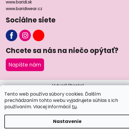
www.baridi.sk
www.baridiwear.cz
Sociálne siete
Chcete sa nás na niečo opýtať?
Napíšte nám
Vytvoril Shoptet
Tento web používa súbory cookies. Ďalším
Copyright 2026
Little Angel®
. Všetky práva vyhradené.
prechádzaním tohto webu vyjadrujete súhlas s ich
používaním. Viacej informácií
tu
.
Nastavenie