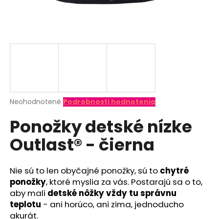
á
j
s
ť
?
Priemerné
Neohodnotené
Podrobnosti hodnotenia
hodnotenie
HĽADAŤ
Ponožky detské nízke
produktu
je
Outlast® - čierna
0,0
z
O
5
d
hviezdičiek.
Nie sú to len obyčajné ponožky, sú to
chytré
p
ponožky
, ktoré myslia za vás. Postarajú sa o to,
o
aby mali
detské nôžky vždy tu správnu
r
teplotu
- ani horúco, ani zima, jednoducho
ú
akurát.