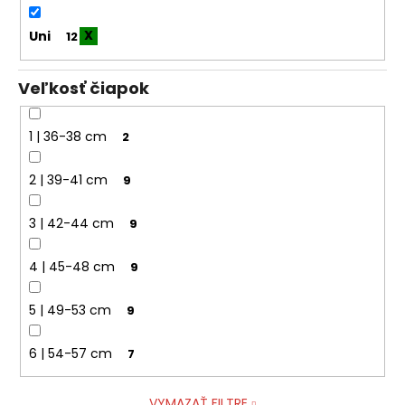
Uni
12
Veľkosť čiapok
1 | 36-38 cm
2
2 | 39-41 cm
9
3 | 42-44 cm
9
4 | 45-48 cm
9
5 | 49-53 cm
9
6 | 54-57 cm
7
VYMAZAŤ FILTRE