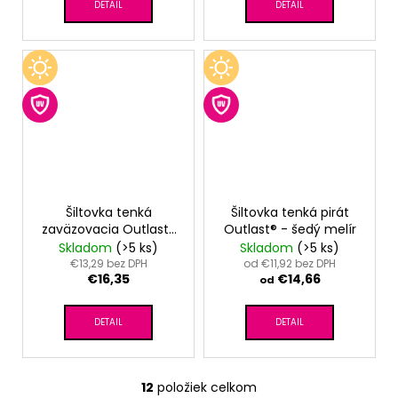
DETAIL
DETAIL
Šiltovka tenká
Šiltovka tenká pirát
zaväzovacia Outlast®
Outlast® - šedý melír
- biela
Skladom
(>5 ks)
Skladom
(>5 ks)
€13,29 bez DPH
od €11,92 bez DPH
€16,35
€14,66
od
DETAIL
DETAIL
12
položiek celkom
O