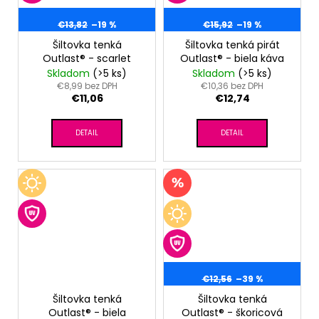
€13,82
–19 %
€15,92
–19 %
Šiltovka tenká
Šiltovka tenká pirát
Outlast® - scarlet
Outlast® - biela káva
Skladom
(>5 ks)
Skladom
(>5 ks)
€8,99 bez DPH
€10,36 bez DPH
€11,06
€12,74
DETAIL
DETAIL
€12,56
–39 %
Šiltovka tenká
Šiltovka tenká
Outlast® - biela
Outlast® - škoricová