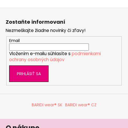
v
Z
l
á
á
Zostaňte informovaní
d
p
a
Nezmeškajte žiadne novinky či zľavy!
ä
c
t
Email
i
i
e
Vložením e-mailu súhlasíte s
podmienkami
e
p
ochrany osobných údajov
r
v
PRIHLÁSIŤ SA
k
y
v
ý
p
BARIDI wear® SK
BARIDI wear® CZ
i
s
u
O nákupe