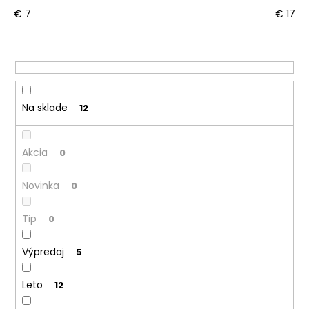
č
o
€
7
€
17
a
d
m
u
e
k
t
RUKAVICE
o
PODŠITÉ
Na sklade
12
KOJENECKÉ
v
BIO
OUTLAST®
-
Akcia
0
BIELA-
ČIERNA
MAČKA/BIELA
Novinka
0
€4,26
Pôvodne:
Tip
0
€7,10
Výpredaj
5
Leto
12