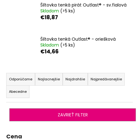
Šiltovka tenká pirát Outlast® - sv.fialová
á
Skladom
(>5 ks)
j
€18,87
s
ť
?
Šiltovka tenká Outlast® - oriešková
Skladom
(>5 ks)
€14,66
R
HĽADAŤ
a
Odporúčame
Najlacnejšie
Najdrahšie
Najpredávanejšie
d
Abecedne
e
O
n
d
i
p
ZAVRIEŤ FILTER
o
e
r
p
ú
r
Cena