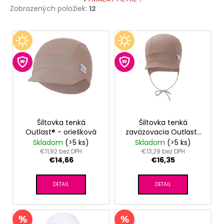
Zobrazených položiek:
12
V
ý
p
i
s
p
r
o
Šiltovka tenká
Šiltovka tenká
Outlast® - oriešková
zaväzovacia Outlast®
d
- oriešková
Skladom
(>5 ks)
Skladom
(>5 ks)
u
€11,92 bez DPH
€13,29 bez DPH
€14,66
€16,35
k
t
DETAIL
DETAIL
o
v