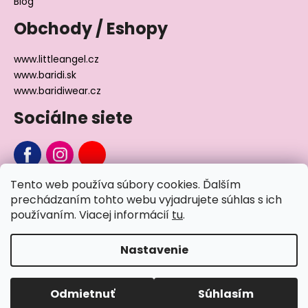
Blog
Obchody / Eshopy
www.littleangel.cz
www.baridi.sk
www.baridiwear.cz
Sociálne siete
Tento web používa súbory cookies. Ďalším
Chcete sa nás na niečo opýtať?
prechádzaním tohto webu vyjadrujete súhlas s ich
používaním. Viacej informácií
tu
.
Napíšte nám
Nastavenie
Vytvoril Shoptet
Odmietnuť
Súhlasím
Copyright 2026
Little Angel®
. Všetky práva vyhradené.