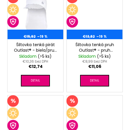
€15,92
–19 %
€13,82
–19 %
Šiltovka tenká pirát
Šiltovka tenká pruh
Outlast® - biela/pruh
Outlast® - pruh
bieločierny
bieločierny/biela
Skladom
(>5 ks)
Skladom
(>5 ks)
€10,36 bez DPH
€8,99 bez DPH
€12,74
€11,06
DETAIL
DETAIL