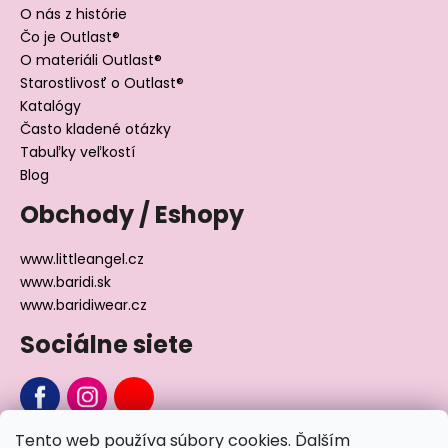
O nás z histórie
Čo je Outlast®
O materiáli Outlast®
Starostlivosť o Outlast®
Katalógy
Často kladené otázky
Tabuľky veľkostí
Blog
Obchody / Eshopy
www.littleangel.cz
www.baridi.sk
www.baridiwear.cz
Sociálne siete
Tento web používa súbory cookies. Ďalším