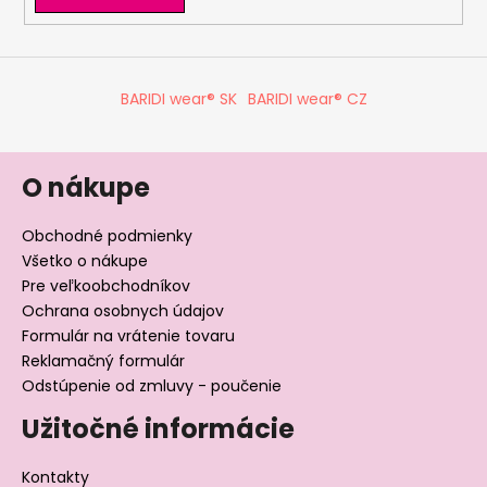
č
a
m
e
BARIDI wear® SK
BARIDI wear® CZ
ŠILTOVKA
TENKÁ
PIRÁT
O nákupe
OUTLAST®
-
SV.MENTOLOVÁ
Obchodné podmienky
€15,93
Všetko o nákupe
Pre veľkoobchodníkov
Ochrana osobnych údajov
Formulár na vrátenie tovaru
Reklamačný formulár
Odstúpenie od zmluvy - poučenie
Užitočné informácie
Kontakty