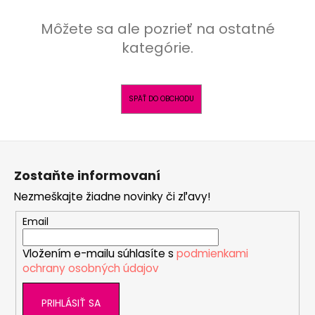
á
Môžete sa ale pozrieť na ostatné
j
kategórie.
s
ť
?
SPÄŤ DO OBCHODU
Z
HĽADAŤ
á
Zostaňte informovaní
p
Nezmeškajte žiadne novinky či zľavy!
ä
t
Email
O
i
d
p
Vložením e-mailu súhlasíte s
podmienkami
e
ochrany osobných údajov
o
r
ú
PRIHLÁSIŤ SA