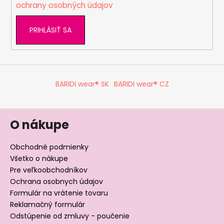
ochrany osobných údajov
r
v
PRIHLÁSIŤ SA
k
y
v
ý
p
BARIDI wear® SK
BARIDI wear® CZ
i
s
u
O nákupe
Obchodné podmienky
Všetko o nákupe
Pre veľkoobchodníkov
Ochrana osobnych údajov
Formulár na vrátenie tovaru
Reklamačný formulár
Odstúpenie od zmluvy - poučenie