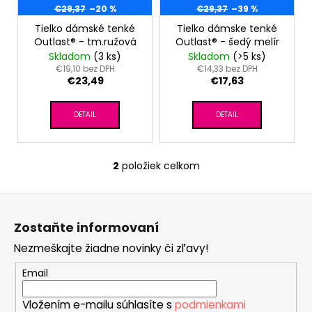
č
t
r
€29,37
–20 %
€29,37
–39 %
a
o
o
Tielko dámské tenké
Tielko dámske tenké
m
v
Outlast® - tm.ružová
Outlast® - šedý melír
e
d
Skladom
(3 ks)
Skladom
(>5 ks)
u
€19,10 bez DPH
€14,33 bez DPH
€23,49
€17,63
k
ČIAPKA
TENKÁ
t
PLOCHÝ
DETAIL
DETAIL
o
ŠEV
OUTLAST®
v
-
RUŽOVÁ
2
položiek celkom
O
BABY
v
€9,62
Z
l
á
á
Zostaňte informovaní
d
p
a
Nezmeškajte žiadne novinky či zľavy!
ä
c
t
Email
i
i
e
Vložením e-mailu súhlasíte s
podmienkami
e
p