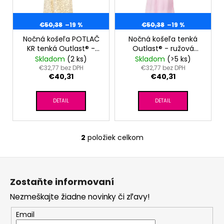
s
č
k
a
p
m
t
r
€50,38
–19 %
€50,38
–19 %
e
o
o
Nočná košeľa POTLAČ
Nočná košeľa tenká
v
KR tenká Outlast® -
Outlast® - ružová
d
sv.žltá kvietky
baby
Skladom
(2 ks)
Skladom
(>5 ks)
SET
u
€32,77 bez DPH
€32,77 bez DPH
PROSTERADLO
€40,31
€40,31
k
DO
KOČIARA
t
NEPRIEPUSTNÉ
DETAIL
DETAIL
o
PRIEDUŠNÉ
-
v
BIELA
€13,41
2
položiek celkom
O
v
Z
l
á
á
Zostaňte informovaní
d
p
a
Nezmeškajte žiadne novinky či zľavy!
ä
c
t
Email
i