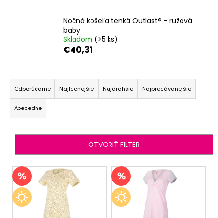
á
Nočná košeľa tenká Outlast® - ružová
j
baby
s
Skladom
(>5 ks)
ť
€40,31
?
R
a
Odporúčame
Najlacnejšie
Najdrahšie
Najpredávanejšie
d
Abecedne
e
HĽADAŤ
n
i
OTVORIŤ FILTER
e
O
p
d
V
p
r
ý
o
o
p
r
d
i
ú
u