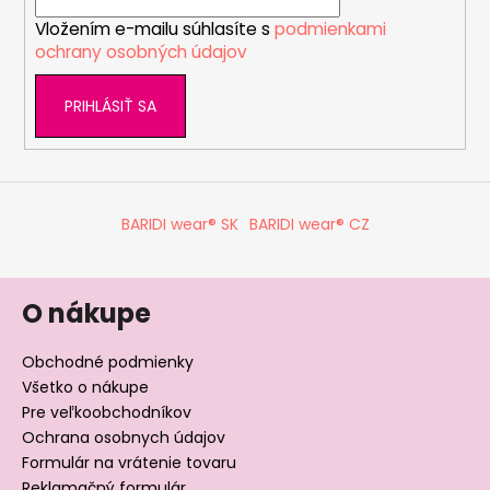
i
e
Vložením e-mailu súhlasíte s
podmienkami
e
p
ochrany osobných údajov
r
v
PRIHLÁSIŤ SA
k
y
v
ý
p
BARIDI wear® SK
BARIDI wear® CZ
i
s
u
O nákupe
Obchodné podmienky
Všetko o nákupe
Pre veľkoobchodníkov
Ochrana osobnych údajov
Formulár na vrátenie tovaru
Reklamačný formulár