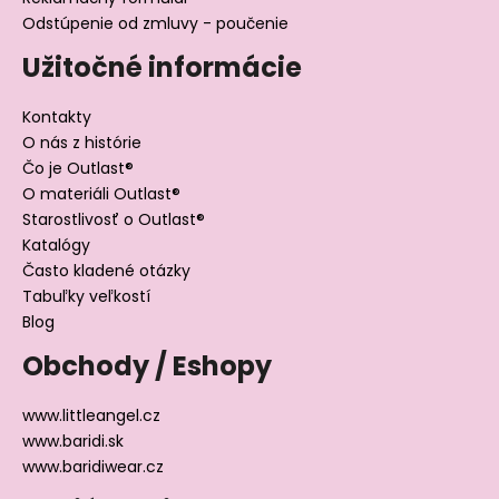
Odstúpenie od zmluvy - poučenie
Užitočné informácie
Kontakty
O nás z histórie
Čo je Outlast®
O materiáli Outlast®
Starostlivosť o Outlast®
Katalógy
Často kladené otázky
Tabuľky veľkostí
Blog
Obchody / Eshopy
www.littleangel.cz
www.baridi.sk
www.baridiwear.cz