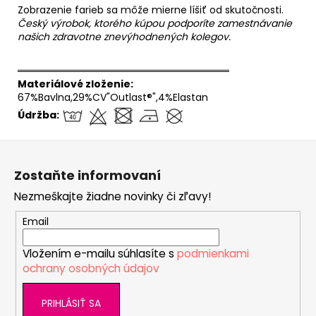
Zobrazenie farieb sa môže mierne líšiť od skutočnosti.
Český výrobok, ktorého kúpou podporíte zamestnávanie
našich zdravotne znevýhodnených kolegov.
══════════════════════════════
Materiálové zloženie:
67%Bavlna,29%CV"Outlast®",4%Elastan
Údržba:
Z
á
Zostaňte informovaní
p
Nezmeškajte žiadne novinky či zľavy!
ä
t
Email
i
Vložením e-mailu súhlasíte s
podmienkami
e
ochrany osobných údajov
PRIHLÁSIŤ SA