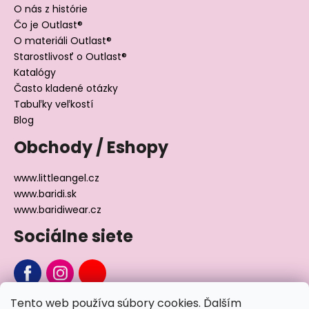
O nás z histórie
Čo je Outlast®
O materiáli Outlast®
Starostlivosť o Outlast®
Katalógy
Často kladené otázky
Tabuľky veľkostí
Blog
Obchody / Eshopy
www.littleangel.cz
www.baridi.sk
www.baridiwear.cz
Sociálne siete
Tento web používa súbory cookies. Ďalším