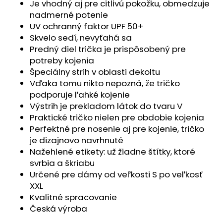
č
Je vhodný aj pre citlivú pokožku, obmedzuje
a
nadmerné potenie
m
UV ochranný faktor UPF 50+
e
Skvelo sedí, nevyťahá sa
Predný diel trička je prispôsobený pre
potreby kojenia
ZAVINOVAČKA
Špeciálny strih v oblasti dekoltu
ZAVÄZOVACIA
PEVNÝ
Vďaka tomu nikto nepozná, že tričko
CHRBÁT
podporuje ľahké kojenie
ANGEL
-
Výstrih je prekladom látok do tvaru V
OUTLAST®
Praktické tričko nielen pre obdobie kojenia
-
Perfektné pre nosenie aj pre kojenie, tričko
KRÉMOVÁ
FARMA
je dizajnovo navrhnuté
Nažehlené etikety: už žiadne štítky, ktoré
€54,58
svrbia a škriabu
Určené pre dámy od veľkosti S po veľkosť
XXL
Kvalitné spracovanie
Česká výroba