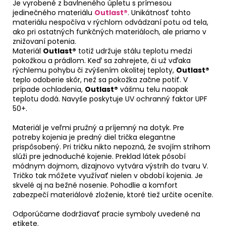
Je vyrobené z bavlneného úpletu s prímesou
jedinečného materiálu
Outlast®
. Unikátnosť tohto
materiálu nespočíva v rýchlom odvádzaní potu od tela,
ako pri ostatných funkčných materiáloch, ale priamo v
znižovaní potenia.
Materiál
Outlast®
totiž udržuje stálu teplotu medzi
pokožkou a prádlom. Keď sa zahrejete, či už vďaka
rýchlemu pohybu či zvýšením okolitej teploty,
Outlast®
teplo odoberie skôr, než sa pokožka začne potiť. V
prípade ochladenia,
Outlast®
vášmu telu naopak
teplotu dodá. Navyše poskytuje UV ochranný faktor UPF
50+.
Materiál je veľmi pružný a príjemný na dotyk. Pre
potreby kojenia je predný diel trička elegantne
prispôsobený. Pri tričku nikto nepozná, že svojím strihom
slúži pre jednoduché kojenie. Preklad látek pôsobí
módnym dojmom, dizajnovo vytvára výstrih do tvaru V.
Tričko tak môžete využívať nielen v období kojenia. Je
skvelé aj na bežné nosenie. Pohodlie a komfort
zabezpečí materiálové zloženie, ktoré tiež určite oceníte.
Odporúčame dodržiavať pracie symboly uvedené na
etikete.