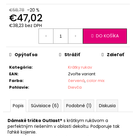
€58,78
–20 %
€47,02
€38,23 bez DPH
Jednotková
DO KOŠÍKA
cena:
Opýtať sa
Strážiť
Zdieľať
Kategória
:
Krátky rukav
EAN
:
Zvoľte variant
Farba
:
červená
,
color mix
Pohlavie
:
Dievča
Popis
Súvisiace (6)
Podobné (1)
Diskusia
Dámské tričko Outlast®
s krátkym rukávom a
perfektným riešením v oblasti dekoltu. Podporuje tak
ľahké kojenie.