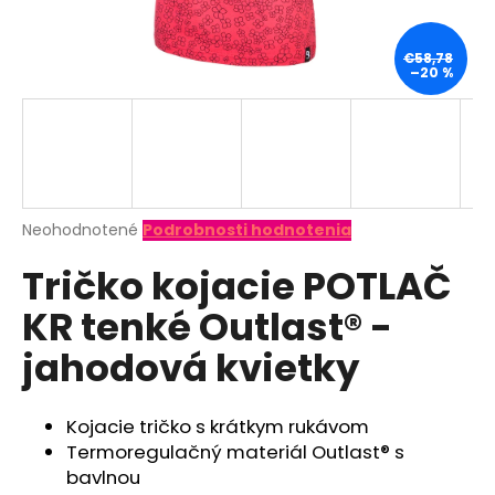
á
j
€58,78
–20 %
s
ť
?
Priemerné
Neohodnotené
Podrobnosti hodnotenia
hodnotenie
HĽADAŤ
Tričko kojacie POTLAČ
produktu
je
KR tenké Outlast® -
0,0
z
O
jahodová kvietky
5
d
hviezdičiek.
p
o
Kojacie tričko s krátkym rukávom
r
Termoregulačný materiál Outlast® s
ú
bavlnou