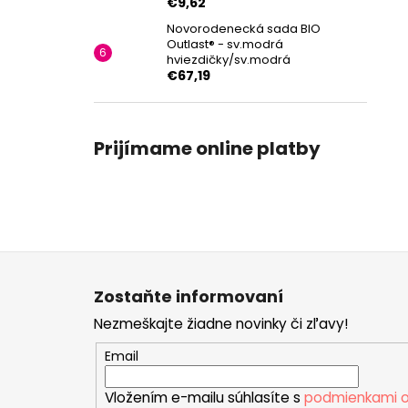
€9,62
Novorodenecká sada BIO
Outlast® - sv.modrá
hviezdičky/sv.modrá
€67,19
Prijímame online platby
Z
á
Zostaňte informovaní
p
Nezmeškajte žiadne novinky či zľavy!
ä
t
Email
i
Vložením e-mailu súhlasíte s
podmienkami o
e