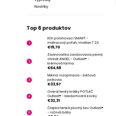
Novinky
Top 6 produktov
Klín polohovací SMART -
matracový poťah, molitan T 23
€19,70
Zavinovačka zaväzovacia pevný
chrbát ANGEL - Outlast® -
krémová farma
€54,58
Mikina rozopínacia - béžová
psíkovia
€33,57
Overal tenký krátky POTLAČ
Outlast® - bledomodrá kocky
€32,31
Čiapka tenká plochý šev Outlast®
- ružová baby