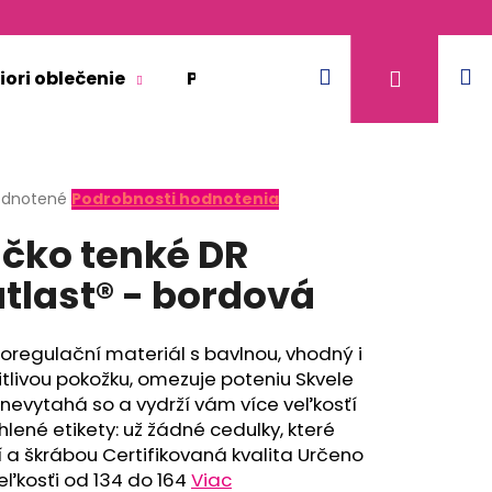
Hľadať
N
Prihláse
iori oblečenie
Pre dospelých
Doplnkový 
k
erné
dnotené
Podrobnosti hodnotenia
tenie
ičko tenké DR
ktu
tlast® - bordová
ičiek.
regulační materiál s bavlnou, vhodný i
itlivou pokožku, omezuje poteniu Skvele
 nevytahá so a vydrží vám více veľkosťí
lené etikety: už žádné cedulky, které
 a škrábou Certifikovaná kvalita Určeno
ACIA - BÉŽOVÁ
eľkosťi od 134 do 164
Viac