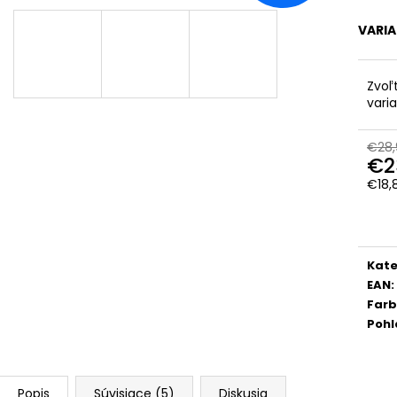
CHRBÁT ANGEL - OUTLAST® - KRÉMOVÁ
PSÍKOVIA
FARMA
€33,57
VARI
€54,58
Zvoľ
vari
€28,
€2
€18,
Jedn
cena
Kate
EAN
:
Far
Pohl
Popis
Súvisiace (5)
Diskusia