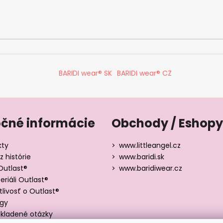
BARIDI wear® SK
BARIDI wear® CZ
očné informácie
Obchody / Eshopy
kty
www.littleangel.cz
z histórie
www.baridi.sk
Outlast®
www.baridiwear.cz
riáli Outlast®
tlivosť o Outlast®
ógy
kladené otázky