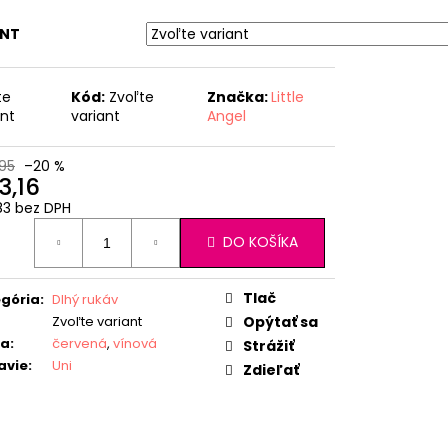
ANT
te
Kód:
Zvoľte
Značka:
Little
ant
variant
Angel
95
–20 %
3,16
83 bez DPH
otková
DO KOŠÍKA
:
Tlač
gória
:
Dlhý rukáv
Zvoľte variant
Opýtať sa
ba
:
červená
,
vínová
Strážiť
avie
:
Uni
Zdieľať