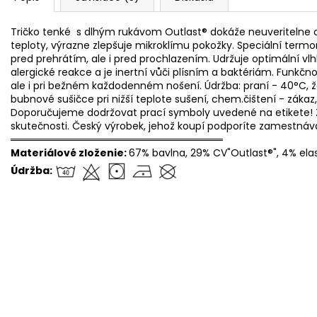
Tričko tenké s dlhým rukávom Outlast® dokáže neuveritelne ov
teploty, výrazne zlepšuje mikroklímu pokožky. Speciální term
pred prehrátím, ale i pred prochlazením. Udržuje optimální vl
alergické reakce a je inertní vůči plísním a baktériám. Funkčn
ale i pri bežném každodenném nošení. Údržba: praní - 40°C, žeh
bubnové sušičce pri nižší teplote sušení, chem.čištení - zákaz,
Doporučujeme dodržovat prací symboly uvedené na etikete! Z
skutečnosti. Český výrobek, jehož koupí podporíte zamestná
══════════════════════════════
Materiálové zloženie:
67% bavlna, 29% CV"Outlast®", 4% ela
Údržba: