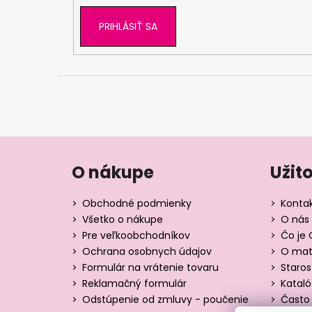
PRIHLÁSIŤ SA
O nákupe
Užit
Obchodné podmienky
Konta
Všetko o nákupe
O nás 
Pre veľkoobchodníkov
Čo je 
Ochrana osobnych údajov
O mate
Formulár na vrátenie tovaru
Staros
Reklamačný formulár
Katal
Odstúpenie od zmluvy - poučenie
Často 