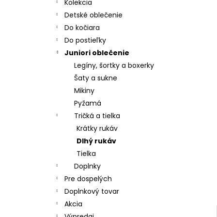
MATRACOVÝ POŤAH, MOLITAN T 23
Kolekcia
€19,70
Detské oblečenie
Do kočiara
Do postieľky
Juniori oblečenie
Legíny, šortky a boxerky
Šaty a sukne
Mikiny
Pyžamá
Tričká a tielka
Krátky rukáv
Dlhý rukáv
Tielka
Doplnky
Pre dospelých
Doplnkový tovar
Akcia
Výpredaj