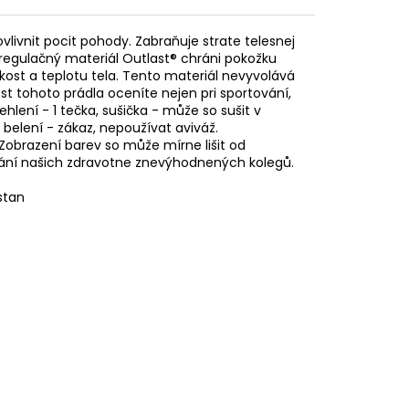
livnit pocit pohody. Zabraňuje strate telesnej
oregulačný materiál Outlast® chráni pokožku
hkost a teplotu tela. Tento materiál nevyvolává
ost tohoto prádla oceníte nejen pri sportování,
lení - 1 tečka, sušička - může so sušit v
 belení - zákaz, nepoužívat aviváž.
obrazení barev so může mírne lišit od
vání našich zdravotne znevýhodnených kolegů.
stan