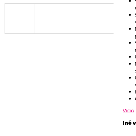
RUŽOVÁ BABY
OUTLAST® - MOD
€9,62
€41,98
Viac