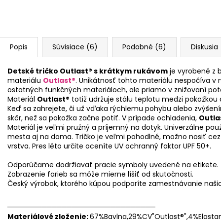
Popis
Súvisiace (6)
Podobné (6)
Diskusia
Detské tričko Outlast® s krátkym rukávom
je vyrobené z 
materiálu
Outlast®
. Unikátnosť tohto materiálu nespočíva v 
ostatných funkčných materiáloch, ale priamo v znižovaní pot
Materiál
Outlast®
totiž udržuje stálu teplotu medzi pokožkou
Keď sa zahrejete, či už vďaka rýchlemu pohybu alebo zvýšením
skôr, než sa pokožka začne potiť. V prípade ochladenia,
Outla
Materiál je veľmi pružný a príjemný na dotyk. Univerzálne použ
mesta aj na doma. Tričko je veľmi pohodlné, možno nosiť cez 
vrstva. Pres léto určite oceníte UV ochranný faktor UPF 50+.
Odporúčame dodržiavať pracie symboly uvedené na etikete.
Zobrazenie farieb sa môže mierne líšiť od skutočnosti.
Český výrobok, ktorého kúpou podporíte zamestnávanie naši
══════════════════════════════
Materiálové zloženie:
67%Bavlna,29%CV"Outlast®",4%Elasta