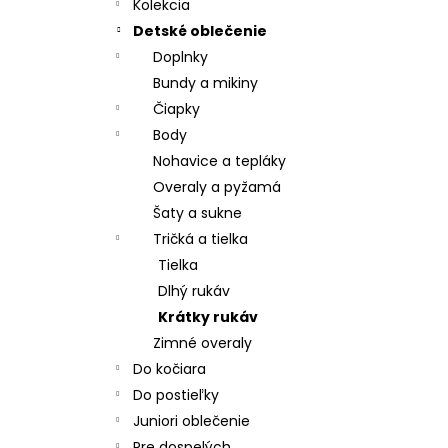
CHRBÁT ANGEL - OUTLAST® - KRÉMOVÁ
Kolekcia
FARMA
Detské oblečenie
€54,58
Doplnky
Bundy a mikiny
Čiapky
Body
Nohavice a tepláky
Overaly a pyžamá
Šaty a sukne
Tričká a tielka
Tielka
Dlhý rukáv
Krátky rukáv
Zimné overaly
Do kočiara
Do postieľky
Juniori oblečenie
Pre dospelých