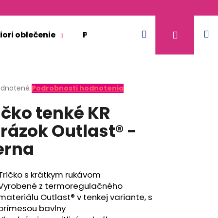
Hľadať
N
Prihláse
iori oblečenie
Pre dospelých
Doplnkový 
k
erné
dnotené
Podrobnosti hodnotenia
tenie
ičko tenké KR
ktu
rázok Outlast® -
erna
ičiek.
Tričko s krátkym rukávom
Vyrobené z termoregulačného
materiálu Outlast® v tenkej variante, s
prímesou bavlny
KR TENKÉ VÝSTRIH U