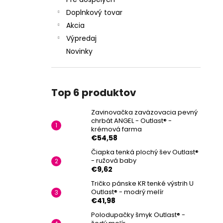
Doplnkový tovar
Akcia
Výpredaj
Novinky
Top 6 produktov
Zavinovačka zaväzovacia pevný
chrbát ANGEL - Outlast® -
krémová farma
€54,58
Čiapka tenká plochý šev Outlast®
- ružová baby
€9,62
Tričko pánske KR tenké výstrih U
Outlast® - modrý melír
€41,98
Polodupačky šmyk Outlast® -