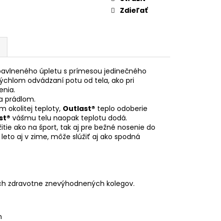
Zdieľať
bavlneného úpletu s prímesou jedinečného
rýchlom odvádzaní potu od tela, ako pri
enia.
 a prádlom.
 okolitej teploty,
Outlast®
teplo odoberie
st®
vášmu telu naopak teplotu dodá.
itie ako na šport, tak aj pre bežné nosenie do
leto aj v zime, môže slúžiť aj ako spodná
ch zdravotne znevýhodnených kolegov.
n