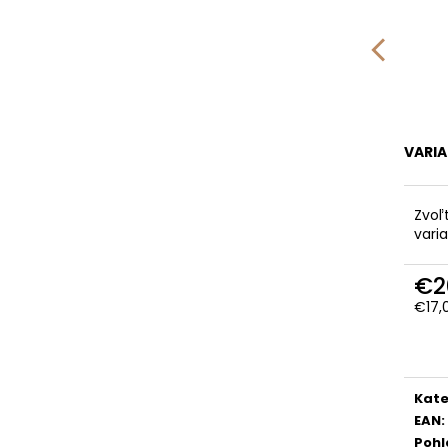
VARI
Zvoľ
vari
€2
€17,
Jedn
cena
Kate
EAN
:
Pohl