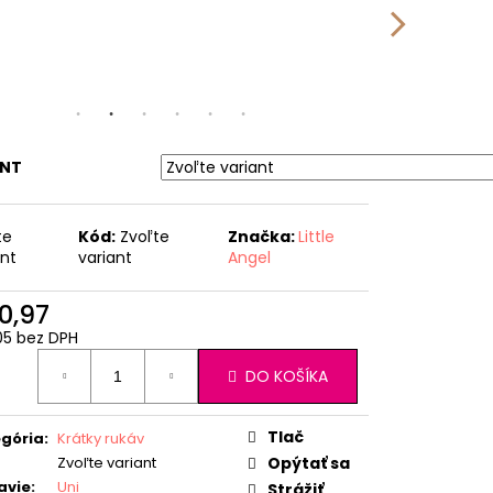
ANT
te
Kód:
Zvoľte
Značka:
Little
ant
variant
Angel
0,97
05 bez DPH
otková
DO KOŠÍKA
:
Tlač
gória
:
Krátky rukáv
Zvoľte variant
Opýtať sa
avie
:
Uni
Strážiť