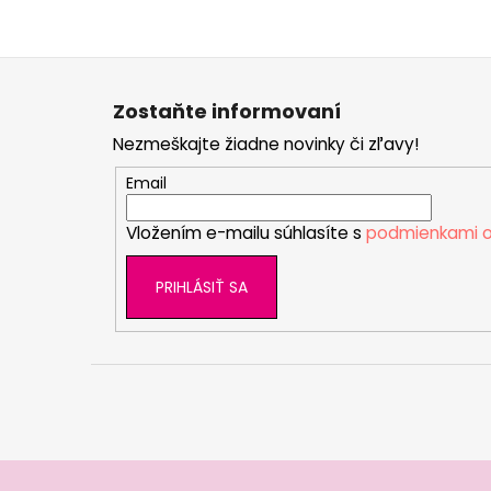
Z
á
Zostaňte informovaní
p
Nezmeškajte žiadne novinky či zľavy!
ä
t
Email
i
Vložením e-mailu súhlasíte s
podmienkami o
e
PRIHLÁSIŤ SA