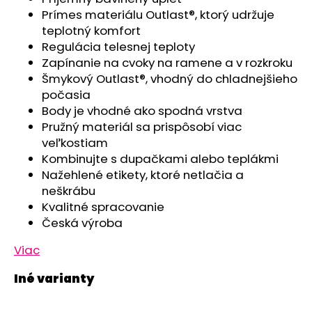
č
Prímes materiálu Outlast®, ktorý udržuje
a
teplotný komfort
m
Regulácia telesnej teploty
e
Zapínanie na cvoky na ramene a v rozkroku
Šmykový Outlast®, vhodný do chladnejšieho
SET
počasia
PROSTERADLO
Body je vhodné ako spodná vrstva
DO
KOČIARA
Pružný materiál sa prispôsobí viac
NEPRIEPUSTNÉ
veľkostiam
PRIEDUŠNÉ
Kombinujte s dupačkami alebo teplákmi
-
BIELA
Nažehlené etikety, ktoré netlačia a
neškrábu
€13,41
Kvalitné spracovanie
Česká výroba
Viac