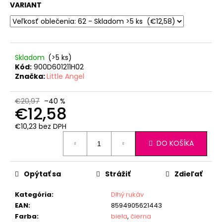
VARIANT
Skladom
(>5 ks)
Kód:
900D601211H02
Značka:
Little Angel
€20,97
–40 %
€12,58
€10,23 bez DPH
Jednotková
DO KOŠÍKA
cena:
Opýtať sa
Strážiť
Zdieľať
Kategória
:
Dlhý rukáv
EAN
:
8594905621443
Farba
:
biela
,
čierna