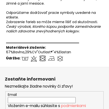
zimné a jarní mesiace.
Odporúčame dodržovať pracie symboly uvedené na
etikete.
Zobrazenie farieb sa môže mierne líšiť od skutočnosti.
Český výrobok, ktorého kúpou podporíte zamestnávanie
našich zdravotne znevýhodnených kolegov.
══════════════════════════════
Materiálové zloženie:
67%Bavlna,29%CV"Outlast®"4%Elastan
Údržba:
Z
á
Zostaňte informovaní
p
Nezmeškajte žiadne novinky či zľavy!
ä
t
Email
i
Vložením e-mailu súhlasíte s
podmienkami
e