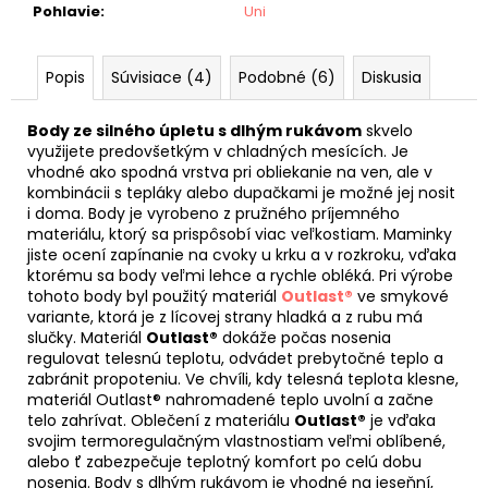
Pohlavie
:
Uni
Popis
Súvisiace (4)
Podobné (6)
Diskusia
Body ze silného úpletu s dlhým rukávom
skvelo
využijete predovšetkým v chladných mesících. Je
vhodné ako spodná vrstva pri obliekanie na ven, ale v
kombinácii s tepláky alebo dupačkami je možné jej nosit
i doma. Body je vyrobeno z pružného príjemného
materiálu, ktorý sa prispôsobí viac veľkostiam. Maminky
jiste ocení zapínanie na cvoky u krku a v rozkroku, vďaka
ktorému sa body veľmi lehce a rychle obléká. Pri výrobe
tohoto body byl použitý materiál
Outlast®
ve smykové
variante, ktorá je z lícovej strany hladká a z rubu má
slučky. Materiál
Outlast®
dokáže počas nosenia
regulovat telesnú teplotu, odvádet prebytočné teplo a
zabránit propoteniu. Ve chvíli, kdy telesná teplota klesne,
materiál Outlast® nahromadené teplo uvolní a začne
telo zahrívat. Oblečení z materiálu
Outlast®
je vďaka
svojim termoregulačným vlastnostiam veľmi oblíbené,
alebo ť zabezpečuje teplotný komfort po celú dobu
nosenia. Body s dlhým rukávom je vhodné na jeseňní,