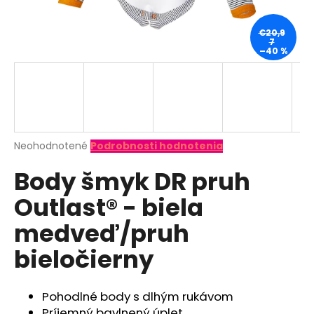
á
j
€20,9
7
s
–40 %
ť
?
Priemerné
Neohodnotené
Podrobnosti hodnotenia
hodnotenie
HĽADAŤ
Body šmyk DR pruh
produktu
je
Outlast® - biela
0,0
z
O
medveď/pruh
5
d
hviezdičiek.
bieločierny
p
o
r
Pohodlné body s dlhým rukávom
ú
Príjemný bavlnený úplet