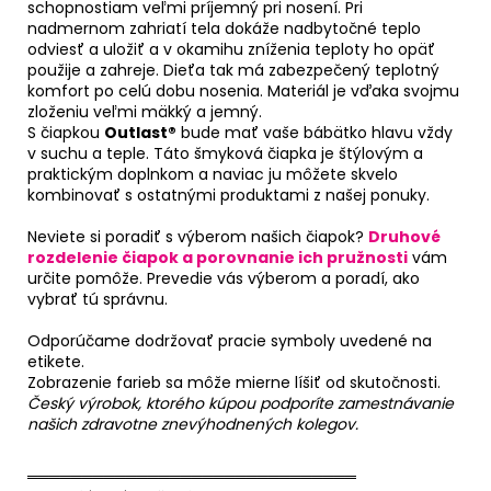
schopnostiam veľmi príjemný pri nosení. Pri
nadmernom zahriatí tela dokáže nadbytočné teplo
odviesť a uložiť a v okamihu zníženia teploty ho opäť
použije a zahreje. Dieťa tak má zabezpečený teplotný
komfort po celú dobu nosenia. Materiál je vďaka svojmu
zloženiu veľmi mäkký a jemný.
S čiapkou
Outlast®
bude mať vaše bábätko hlavu vždy
v suchu a teple. Táto šmyková čiapka je štýlovým a
praktickým doplnkom a naviac ju môžete skvelo
kombinovať s ostatnými produktami z našej ponuky.
Neviete si poradiť s výberom našich čiapok?
Druhové
rozdelenie čiapok a porovnanie ich pružnosti
vám
určite pomôže. Prevedie vás výberom a poradí, ako
vybrať tú správnu.
Odporúčame dodržovať pracie symboly uvedené na
etikete.
Zobrazenie farieb sa môže mierne líšiť od skutočnosti.
Český výrobok, ktorého kúpou podporíte zamestnávanie
našich zdravotne znevýhodnených kolegov.
══════════════════════════════