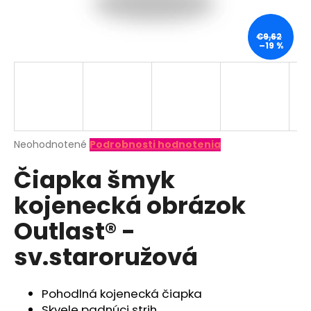
á
j
€9,62
–19 %
s
ť
?
Priemerné
Neohodnotené
Podrobnosti hodnotenia
hodnotenie
HĽADAŤ
Čiapka šmyk
produktu
je
kojenecká obrázok
0,0
z
O
Outlast® -
5
d
hviezdičiek.
sv.staroružová
p
o
r
Pohodlná kojenecká čiapka
ú
Skvele padnúci strih