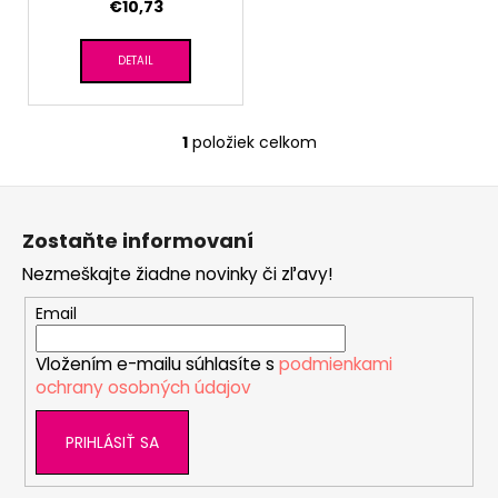
č
€10,73
k
a
t
m
DETAIL
o
e
v
ČIAPKA
1
položiek celkom
O
TENKÁ
v
PLOCHÝ
Z
ŠEV
l
OUTLAST®
á
á
-
Zostaňte informovaní
d
p
RUŽOVÁ
a
BABY
Nezmeškajte žiadne novinky či zľavy!
ä
c
€9,62
t
Email
i
i
e
Vložením e-mailu súhlasíte s
podmienkami
e
p
ochrany osobných údajov
r
v
PRIHLÁSIŤ SA
k
y
v