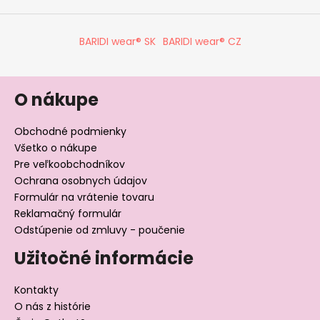
ý
p
BARIDI wear® SK
BARIDI wear® CZ
i
s
u
O nákupe
Obchodné podmienky
Všetko o nákupe
Pre veľkoobchodníkov
Ochrana osobnych údajov
Formulár na vrátenie tovaru
Reklamačný formulár
Odstúpenie od zmluvy - poučenie
Užitočné informácie
Kontakty
O nás z histórie