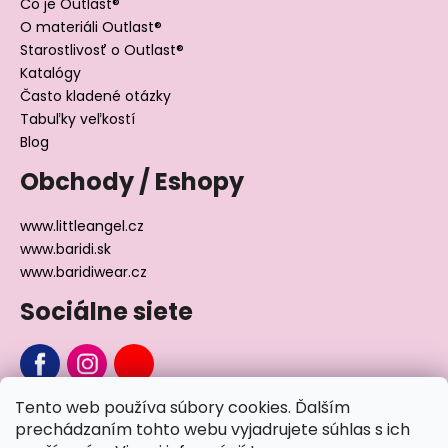
Čo je Outlast®
O materiáli Outlast®
Starostlivosť o Outlast®
Katalógy
Často kladené otázky
Tabuľky veľkostí
Blog
Obchody / Eshopy
www.littleangel.cz
www.baridi.sk
www.baridiwear.cz
Sociálne siete
Tento web používa súbory cookies. Ďalším
Chcete sa nás na niečo opýtať?
prechádzaním tohto webu vyjadrujete súhlas s ich