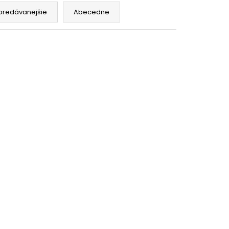
RÝ MELÍR
predávanejšie
Abecedne