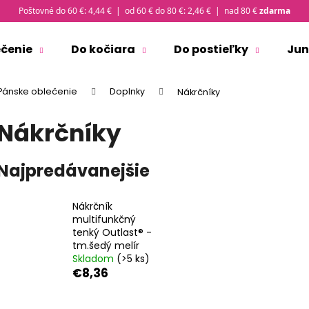
Poštovné do 60 €: 4,44 € | od 60 € do 80 €: 2,46 € | nad 80 €
zdarma
ečenie
Do kočiara
Do postieľky
Jun
Čo potrebujete nájsť?
Pánske oblečenie
Doplnky
Nákrčníky
Nákrčníky
HĽADAŤ
Najpredávanejšie
Odporúčame
Nákrčník
multifunkčný
tenký Outlast® -
tm.šedý melír
Skladom
(>5 ks)
€8,36
ČIAPKA TENKÁ PLOCHÝ ŠEV OUTLAST® -
TRIČKO PÁNSKE 