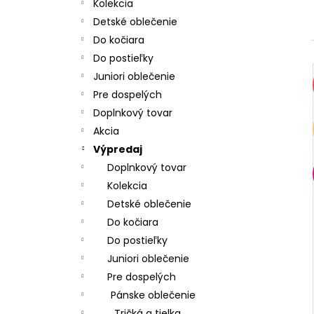
CHRBÁT ANGEL - OUTLAST® - KRÉMOVÁ
Kolekcia
FARMA
Detské oblečenie
€54,58
Do kočiara
Do postieľky
Juniori oblečenie
Pre dospelých
Doplnkový tovar
Akcia
Výpredaj
Doplnkový tovar
Kolekcia
Detské oblečenie
Do kočiara
Do postieľky
Juniori oblečenie
Pre dospelých
Pánske oblečenie
Tričká a tielka