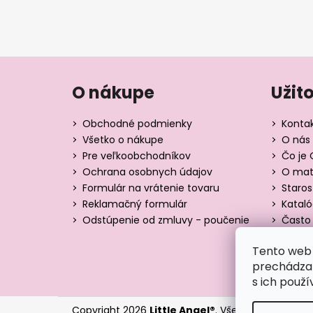
O nákupe
Užit
Obchodné podmienky
Konta
Všetko o nákupe
O nás 
Pre veľkoobchodníkov
Čo je 
Ochrana osobnych údajov
O mate
Formulár na vrátenie tovaru
Staros
Reklamačný formulár
Katal
Odstúpenie od zmluvy - poučenie
Často 
Tabuľk
Tento web 
Blog
prechádzan
s ich použí
Copyright 2026
Little Angel®
. Všetky práva vyhr