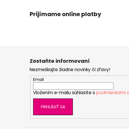
Prijímame online platby
Z
á
Zostaňte informovaní
p
Nezmeškajte žiadne novinky či zľavy!
ä
t
Email
i
Vložením e-mailu súhlasíte s
podmienkami o
e
PRIHLÁSIŤ SA