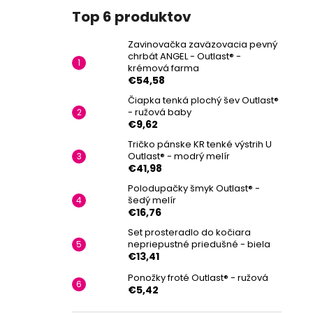
Top 6 produktov
Zavinovačka zaväzovacia pevný
chrbát ANGEL - Outlast® -
krémová farma
€54,58
Čiapka tenká plochý šev Outlast®
- ružová baby
€9,62
Tričko pánske KR tenké výstrih U
Outlast® - modrý melír
€41,98
Polodupačky šmyk Outlast® -
šedý melír
€16,76
Set prosteradlo do kočiara
nepriepustné priedušné - biela
€13,41
Ponožky froté Outlast® - ružová
€5,42