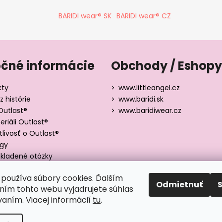
BARIDI wear® SK
BARIDI wear® CZ
očné informácie
Obchody / Eshopy
kty
www.littleangel.cz
z histórie
www.baridi.sk
Outlast®
www.baridiwear.cz
riáli Outlast®
tlivosť o Outlast®
ógy
kladené otázky
y veľkostí
používa súbory cookies. Ďalším
Odmietnuť
ím tohto webu vyjadrujete súhlas
vaním. Viacej informácií
tu
.
adené.