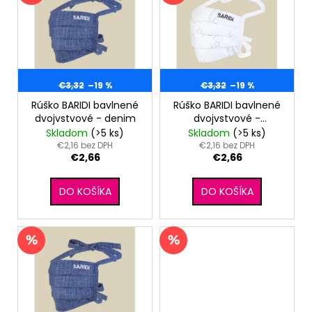
č
o
p
a
d
m
i
u
e
s
k
p
t
r
€3,32
–19 %
€3,32
–19 %
SET
o
PROSTERADLO
o
Rúško BARIDI bavlnené
Rúško BARIDI bavlnené
DO
v
dvojvstvové - denim
dvojvstvové -
d
KOČIARA
metalická obloha
Skladom
(>5 ks)
Skladom
(>5 ks)
NEPRIEPUSTNÉ
u
€2,16 bez DPH
€2,16 bez DPH
PRIEDUŠNÉ
€2,66
€2,66
k
-
BIELA
t
€13,41
DO KOŠÍKA
DO KOŠÍKA
o
v