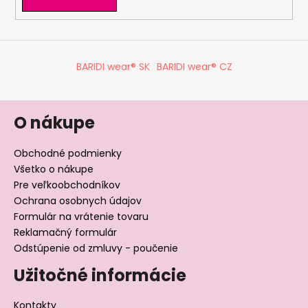
y
v
ý
p
BARIDI wear® SK
BARIDI wear® CZ
i
s
u
O nákupe
Obchodné podmienky
Všetko o nákupe
Pre veľkoobchodníkov
Ochrana osobnych údajov
Formulár na vrátenie tovaru
Reklamačný formulár
Odstúpenie od zmluvy - poučenie
Užitočné informácie
Kontakty