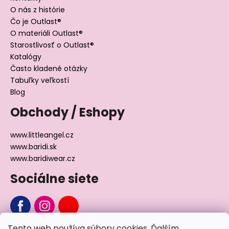
O nás z histórie
Čo je Outlast®
O materiáli Outlast®
Starostlivosť o Outlast®
Katalógy
Často kladené otázky
Tabuľky veľkostí
Blog
Obchody / Eshopy
www.littleangel.cz
www.baridi.sk
www.baridiwear.cz
Sociálne siete
Tento web používa súbory cookies. Ďalším