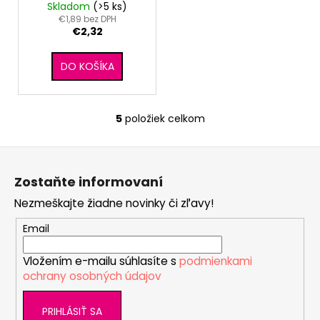
biela/Paris
Skladom
(>5 ks)
€1,89 bez DPH
€2,32
DO KOŠÍKA
5
položiek celkom
O
v
Z
l
á
á
Zostaňte informovaní
d
p
a
Nezmeškajte žiadne novinky či zľavy!
ä
c
t
Email
i
i
e
Vložením e-mailu súhlasíte s
podmienkami
e
p
ochrany osobných údajov
r
v
PRIHLÁSIŤ SA
k