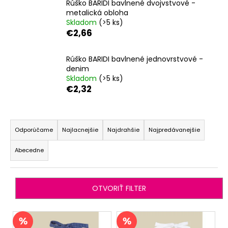
Rúško BARIDI bavlnené dvojvstvové -
á
metalická obloha
Skladom
(>5 ks)
j
€2,66
s
ť
Rúško BARIDI bavlnené jednovrstvové -
?
denim
Skladom
(>5 ks)
€2,32
R
HĽADAŤ
a
Odporúčame
Najlacnejšie
Najdrahšie
Najpredávanejšie
d
Abecedne
e
O
n
d
i
p
OTVORIŤ FILTER
o
e
r
p
V
ú
r
ý