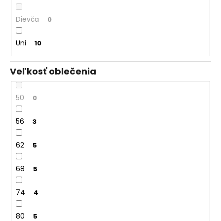
Dievča
0
Uni
10
Veľkosť oblečenia
50
0
56
3
62
5
68
5
74
4
80
5