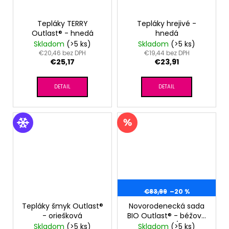
Tepláky TERRY
Tepláky hrejivé -
Outlast® - hnedá
hnedá
Skladom
(>5 ks)
Skladom
(>5 ks)
€20,46 bez DPH
€19,44 bez DPH
€25,17
€23,91
DETAIL
DETAIL
€83,99
–20 %
Tepláky šmyk Outlast®
Novorodenecká sada
- oriešková
BIO Outlast® - béžová
hviezdičky/biela
Skladom
(>5 ks)
Skladom
(>5 ks)