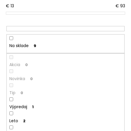
č
o
€
13
€
93
a
d
m
u
e
k
t
PONOŽKY
o
FROTÉ
Na sklade
9
OUTLAST®
v
-
RUŽOVÁ
Akcia
€5,42
0
Novinka
0
Tip
0
Výpredaj
1
Leto
2