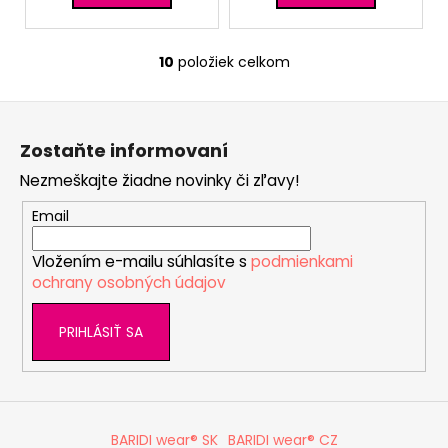
10
položiek celkom
O
v
Z
l
á
á
Zostaňte informovaní
d
p
a
Nezmeškajte žiadne novinky či zľavy!
ä
c
t
Email
i
i
e
Vložením e-mailu súhlasíte s
podmienkami
e
p
ochrany osobných údajov
r
v
PRIHLÁSIŤ SA
k
y
v
ý
p
BARIDI wear® SK
BARIDI wear® CZ
i