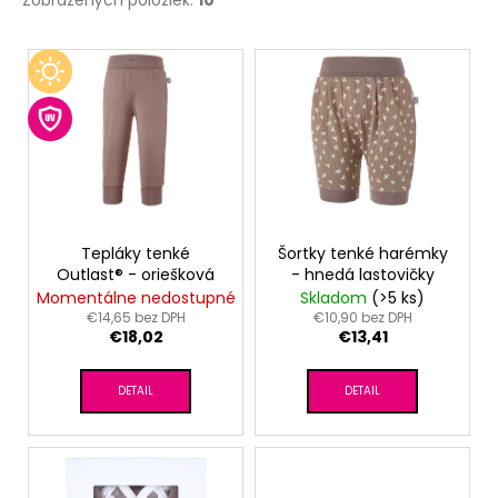
Zobrazených položiek:
10
V
ý
p
i
s
p
r
o
Tepláky tenké
Šortky tenké harémky
Outlast® - oriešková
- hnedá lastovičky
d
Momentálne nedostupné
Skladom
(>5 ks)
u
€14,65 bez DPH
€10,90 bez DPH
€18,02
€13,41
k
t
DETAIL
DETAIL
o
v