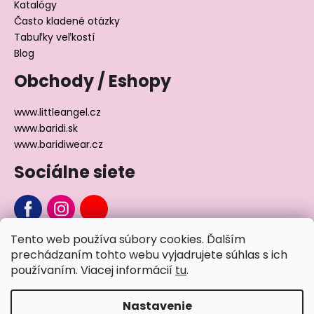
Katalógy
Často kladené otázky
Tabuľky veľkostí
Blog
Obchody / Eshopy
www.littleangel.cz
www.baridi.sk
www.baridiwear.cz
Sociálne siete
Tento web používa súbory cookies. Ďalším
Chcete sa nás na niečo opýtať?
prechádzaním tohto webu vyjadrujete súhlas s ich
používaním. Viacej informácií
tu
.
Napíšte nám
Nastavenie