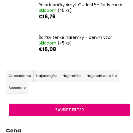
Polodupačky šmyk Outlast® - šedý melír
á
Skladom
(>5 ks)
j
€16,76
s
ť
?
Šortky tenké harémky - denim vzor
Skladom
(>5 ks)
€15,08
R
HĽADAŤ
a
Odporúčame
Najlacnejšie
Najdrahšie
Najpredávanejšie
d
Abecedne
e
O
n
d
i
p
ZAVRIEŤ FILTER
o
e
r
p
ú
r
Cena