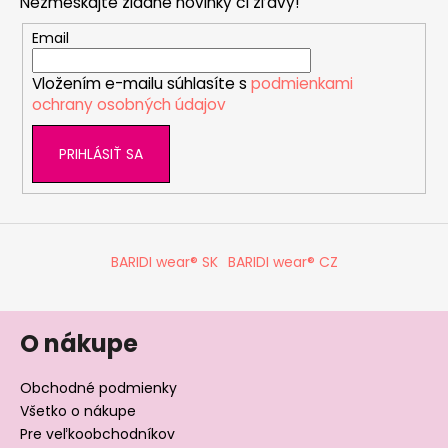
Nezmeškajte žiadne novinky či zľavy!
ä
t
Email
i
Vložením e-mailu súhlasíte s
podmienkami
e
ochrany osobných údajov
PRIHLÁSIŤ SA
BARIDI wear® SK
BARIDI wear® CZ
O nákupe
Obchodné podmienky
Všetko o nákupe
Pre veľkoobchodníkov