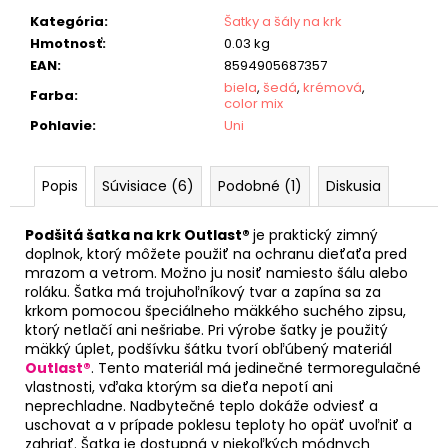
Kategória
:
Šatky a šály na krk
Hmotnosť
:
0.03 kg
EAN
:
8594905687357
biela
,
šedá
,
krémová
,
Farba
:
color mix
Pohlavie
:
Uni
Popis
Súvisiace (6)
Podobné (1)
Diskusia
Podšitá šatka na krk Outlast®
je praktický zimný
doplnok, ktorý môžete použiť na ochranu dieťaťa pred
mrazom a vetrom. Možno ju nosiť namiesto šálu alebo
roláku. Šatka má trojuhoľníkový tvar a zapína sa za
krkom pomocou špeciálneho mäkkého suchého zipsu,
ktorý netlačí ani nešriabe. Pri výrobe šatky je použitý
mäkký úplet, podšívku šátku tvorí obľúbený materiál
Outlast®
. Tento materiál má jedinečné termoregulačné
vlastnosti, vďaka ktorým sa dieťa nepotí ani
neprechladne. Nadbytečné teplo dokáže odviesť a
uschovat a v prípade poklesu teploty ho opäť uvoľniť a
zahriať. Šatka je dostupná v niekoľkých módnych