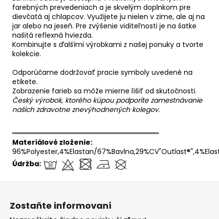
farebných prevedeniach a je skvelým doplnkom pre
dievčatá aj chlapcov. Využijete ju nielen v zime, ale aj na
jar alebo na jeseň. Pre zvýšenie viditeľnosti je na šatke
našitá reflexná hviezda.
Kombinujte s ďalšími výrobkami z našej ponuky a tvorte
kolekcie.
Odporúčame dodržovať pracie symboly uvedené na
etikete.
Zobrazenie farieb sa môže mierne líšiť od skutočnosti.
Český výrobok, ktorého kúpou podporíte zamestnávanie
našich zdravotne znevýhodnených kolegov.
══════════════════════════════
Materiálové zloženie:
96%Polyester,4%Elastan/67%Bavlna,29%CV"Outlast®",4%Elas
Údržba:
Z
á
Zostaňte informovaní
p