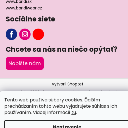
www.baridi.sk
www.baridiwear.cz
Sociálne siete
Chcete sa nás na niečo opýtať?
Napíšte nám
Vytvoril Shoptet
Copyright 2026
Little Angel®
. Všetky práva vyhradené.
Tento web používa súbory cookies. Ďalším
prechádzaním tohto webu vyjadrujete súhlas s ich
používaním. Viacej informácií
tu
.
Nastavenie