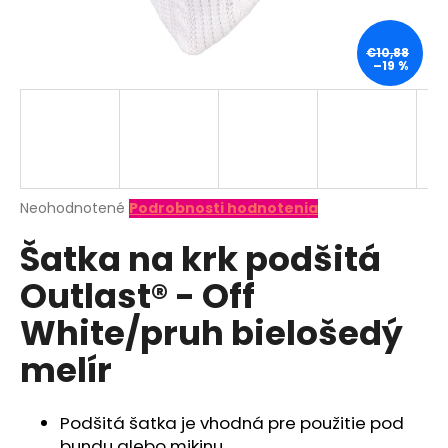
á
j
€10,88
–19 %
s
ť
?
Priemerné
Neohodnotené
Podrobnosti hodnotenia
hodnotenie
HĽADAŤ
Šatka na krk podšitá
produktu
je
Outlast® - Off
0,0
z
O
White/pruh bielošedý
5
d
hviezdičiek.
melír
p
o
r
Podšitá šatka je vhodná pre použitie pod
ú
bundu alebo mikinu