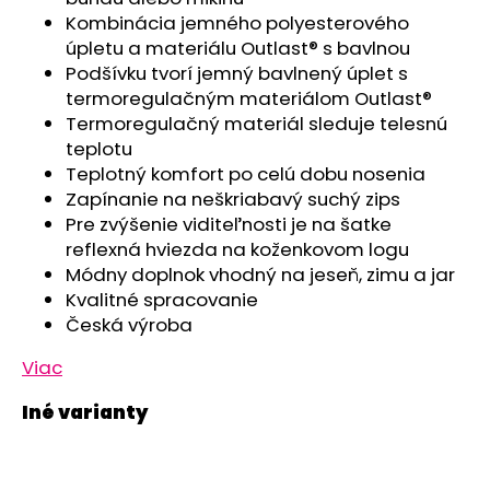
č
Kombinácia jemného polyesterového
a
úpletu a materiálu Outlast® s bavlnou
m
Podšívku tvorí jemný bavlnený úplet s
e
termoregulačným materiálom Outlast®
Termoregulačný materiál sleduje telesnú
SET
teplotu
NÁKRČNÍK
Teplotný komfort po celú dobu nosenia
MULTIFUNKČNÝ
TENKÝ
Zapínanie na neškriabavý suchý zips
OUTLAST®
Pre zvýšenie viditeľnosti je na šatke
-
reflexná hviezda na koženkovom logu
PRUH
RUŽOVOZELENÝ/
Módny doplnok vhodný na jeseň, zimu a jar
ČIERNA
Kvalitné spracovanie
€9,05
Česká výroba
Pôvodne:
€15,08
Viac