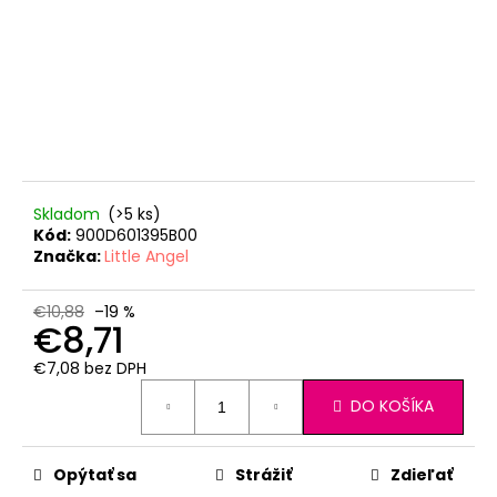
Skladom
(>5 ks)
Kód:
900D601395B00
Značka:
Little Angel
€10,88
–19 %
€8,71
€7,08 bez DPH
Jednotková
DO KOŠÍKA
cena:
Opýtať sa
Strážiť
Zdieľať