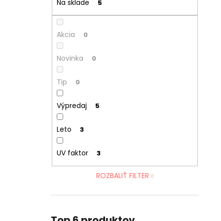
Na sklade
5
Akcia
0
Novinka
0
Tip
0
Výpredaj
5
Leto
3
UV faktor
3
ROZBALIŤ FILTER
Top 6 produktov