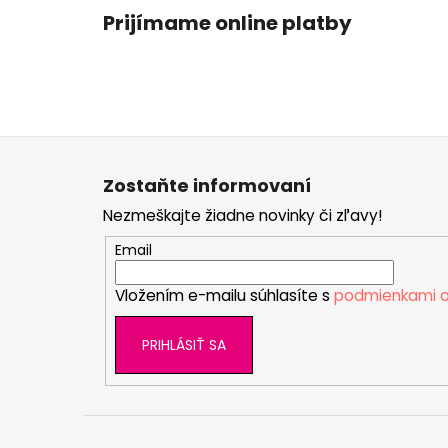
Prijímame online platby
Z
á
Zostaňte informovaní
p
Nezmeškajte žiadne novinky či zľavy!
ä
t
Email
i
Vložením e-mailu súhlasíte s
podmienkami o
e
PRIHLÁSIŤ SA