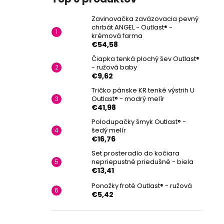
Zavinovačka zaväzovacia pevný
chrbát ANGEL - Outlast® -
krémová farma
€54,58
Čiapka tenká plochý šev Outlast®
- ružová baby
€9,62
Tričko pánske KR tenké výstrih U
Outlast® - modrý melír
€41,98
Polodupačky šmyk Outlast® -
šedý melír
€16,76
Set prosteradlo do kočiara
nepriepustné priedušné - biela
€13,41
Ponožky froté Outlast® - ružová
€5,42