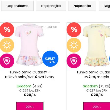
R
RUŽOVÁ BABY
OUTLAST® - MOD
a
Odporúčame
Najlacnejšie
Najdrahšie
Naj
€9,62
€41,98
d
e
V
n
ý
Kód:
900D601033F08
Kód:
900D6
i
p
e
i
p
s
r
p
o
r
€25,17
–19 %
d
o
u
d
Tunika tenká Outlast® -
Tunika tenká Outla
k
ružová baby/sv.ružová kvety
sv.žltá/motýle
u
t
k
Skladom
(4 ks)
Skladom
(>5 ks
o
t
€16,37 bez DPH
€16,37 bez DPH
v
€20,14
€20,14
o
v
DETAIL
DETAIL