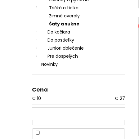
Tričká a tielka
Zimné overaly
Šaty a sukne
Do kočiara
Do postieľky
Juniori oblečenie
Pre dospelých
Novinky
Cena
€
10
€
27