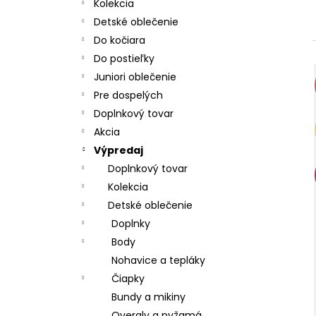
CHRBÁT ANGEL - OUTLAST® - KRÉMOVÁ
Kolekcia
FARMA
Detské oblečenie
€54,58
Do kočiara
Do postieľky
Juniori oblečenie
Pre dospelých
Doplnkový tovar
Akcia
Výpredaj
Doplnkový tovar
Kolekcia
Detské oblečenie
Doplnky
Body
Nohavice a tepláky
Čiapky
Bundy a mikiny
Overaly a pyžamá