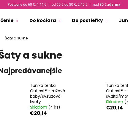
Poštovné do 60 €: 4,44 € | od 60 € do 80 €: 2,46 € | nad 80 €
zdarma
ečenie
Do kočiara
Do postieľky
Jun
Čo potrebujete nájsť?
Šaty a sukne
Šaty a sukne
HĽADAŤ
Najpredávanejšie
Odporúčame
Tunika tenká
Tunika ten
Outlast® - ružová
Outlast® -
baby/sv.ružová
sv.žltá/mo
kvety
Skladom
(
Skladom
(4 ks)
€20,14
€20,14
ČIAPKA TENKÁ PLOCHÝ ŠEV OUTLAST® -
TRIČKO PÁNSKE 