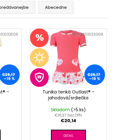
RÝ MELÍR
predávanejšie
Abecedne
01033E06
Kód:
900D601033G06
€25,17
€25,17
–19 %
–19 %
st® -
Tunika tenká Outlast® -
jahodová/srdiečka
)
Skladom
(>5 ks)
€16,37 bez DPH
€20,14
DETAIL