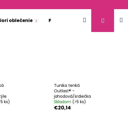
Hľadať
N
Prihláse
iori oblečenie
Pre dospelých
Doplnkový 
k
ká
Tunika tenká
Outlast® -
týle
jahodová/srdiečka
>5 ks)
Skladom
(>5 ks)
€20,14
KR TENKÉ VÝSTRIH U