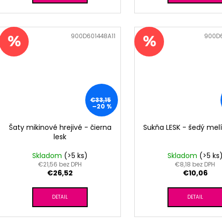
Kód:
900D601448A11
Kód:
900D
€33,15
–20 %
Šaty mikinové hrejivé - čierna
Sukňa LESK - šedý melí
lesk
Skladom
(>5 ks)
Skladom
(>5 ks
€21,56 bez DPH
€8,18 bez DPH
€26,52
€10,06
DETAIL
DETAIL