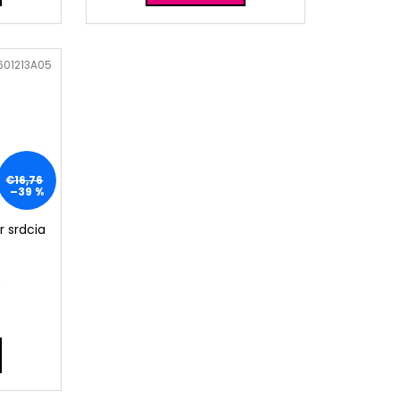
601213A05
€16,76
–39 %
r srdcia
)