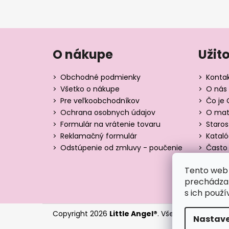
O nákupe
Užit
Obchodné podmienky
Konta
Všetko o nákupe
O nás 
Pre veľkoobchodníkov
Čo je 
Ochrana osobnych údajov
O mate
Formulár na vrátenie tovaru
Staros
Reklamačný formulár
Katal
Odstúpenie od zmluvy - poučenie
Často 
Tabuľk
Tento web 
Blog
prechádzan
s ich použí
Copyright 2026
Little Angel®
. Všetky práva vyhr
Nastave