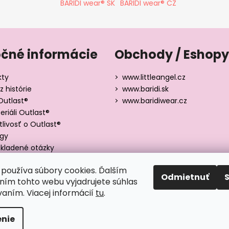
BARIDI wear® SK
BARIDI wear® CZ
očné informácie
Obchody / Eshopy
kty
www.littleangel.cz
z histórie
www.baridi.sk
Outlast®
www.baridiwear.cz
riáli Outlast®
tlivosť o Outlast®
ógy
kladené otázky
y veľkostí
používa súbory cookies. Ďalším
Odmietnuť
ím tohto webu vyjadrujete súhlas
vaním. Viacej informácií
tu
.
adené.
nie