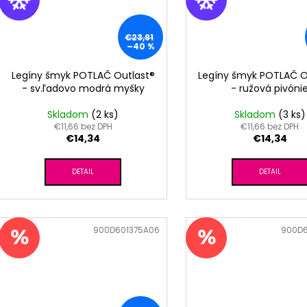
€23,91
–40 %
Legíny šmyk POTLAČ Outlast®
Legíny šmyk POTLAČ O
- sv.ľadovo modrá myšky
- ružová pivóni
Skladom
(2 ks)
Skladom
(3 ks)
€11,66 bez DPH
€11,66 bez DPH
€14,34
€14,34
DETAIL
DETAIL
Kód:
900D601375A06
Kód:
900D6