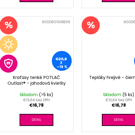
Kód:
900D601341B06
Kód:
900D6
€20,9
7
–19 %
Kraťasy tenké POTLAČ
Tepláky hrejivé - čier
Outlast® - jahodová kvietky
Skladom
(>5 ks)
Skladom
(5 ks)
€13,64 bez DPH
€13,64 bez DPH
€16,78
€16,78
DETAIL
DETAIL