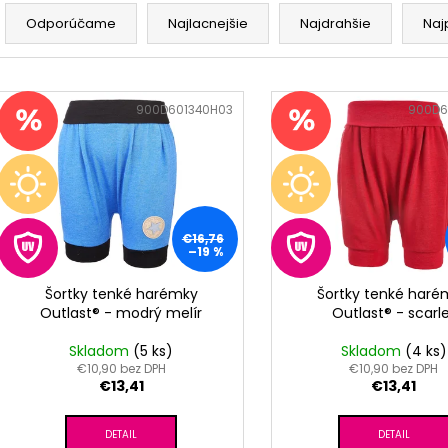
R
RUŽOVÁ BABY
OUTLAST® - MOD
a
Odporúčame
Najlacnejšie
Najdrahšie
Naj
€9,62
€41,98
d
e
V
n
ý
Kód:
900D601340H03
Kód:
900D6
i
p
e
i
p
s
r
p
o
r
€16,76
–19 %
d
o
u
d
Šortky tenké harémky
Šortky tenké haré
k
Outlast® - modrý melír
Outlast® - scarl
u
t
k
Skladom
(5 ks)
Skladom
(4 ks)
o
t
€10,90 bez DPH
€10,90 bez DPH
v
€13,41
€13,41
o
v
DETAIL
DETAIL