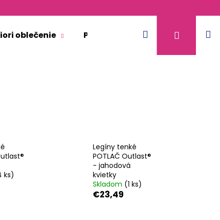
Hľadať
N
Prihláse
iori oblečenie
Pre dospelých
Doplnkový 
k
ké
Legíny tenké
utlast®
POTLAČ Outlast®
- jahodová
4 ks)
kvietky
Skladom
(1 ks)
€23,49
KR TENKÉ VÝSTRIH U