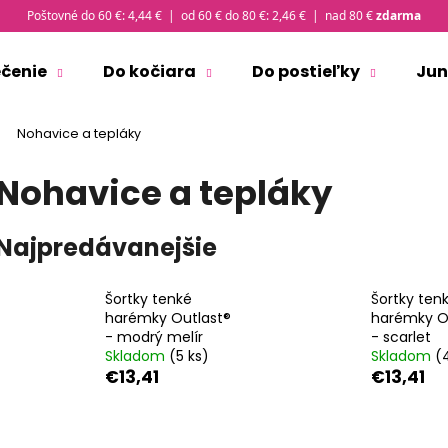
Poštovné do 60 €: 4,44 € | od 60 € do 80 €: 2,46 € | nad 80 €
zdarma
ečenie
Do kočiara
Do postieľky
Jun
Čo potrebujete nájsť?
Nohavice a tepláky
Nohavice a tepláky
HĽADAŤ
Najpredávanejšie
Odporúčame
Šortky tenké
Šortky ten
harémky Outlast®
harémky O
- modrý melír
- scarlet
Skladom
(5 ks)
Skladom
(
€13,41
€13,41
ČIAPKA TENKÁ PLOCHÝ ŠEV OUTLAST® -
TRIČKO PÁNSKE 