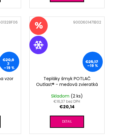
01328F06
Kód:
900D601471B02
€20,9
€25,17
7
–19 %
–19 %
na vzor
Tepláky šmyk POTLAČ
Outlast® - medová zvieratká
Skladom
(2 ks)
€16,37 bez DPH
€20,14
DETAIL