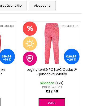
RÝ MELÍR
predávanejšie
Abecedne
01340G03
Kód:
900D601485A05
€16,76
€29,37
–19 %
–20 %
mky
Legíny tenké POTLAČ Outlast®
et
- jahodová kvietky
Skladom
(1 ks)
€19,10 bez DPH
€23,49
DETAIL