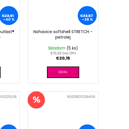
€23,91
€33,57
–40 %
–39 %
utlast®
Nohavice softshell STRETCH -
e
petrolej
Skladom
(5 ks)
€16,38 bez DPH
€20,15
DETAIL
01020L06
Kód:
900D601239A06