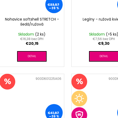
€33,57
–39 %
Nohavice softshell STRETCH -
Legíny - ružová kvi
šedá/ružová
Skladom
(2 ks)
Skladom
(>5 ks
€16,38 bez DPH
€7,56 bez DPH
€20,15
€9,30
DETAIL
DETAIL
Kód:
900D601225A06
Kód:
900D
€41,97
–39 %