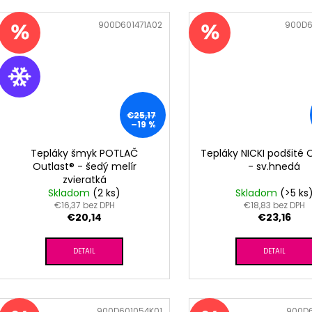
Kód:
900D601471A02
Kód:
900D6
€25,17
–19 %
Tepláky šmyk POTLAČ
Tepláky NICKI podšité 
Outlast® - šedý melír
- sv.hnedá
zvieratká
Skladom
(2 ks)
Skladom
(>5 ks
€16,37 bez DPH
€18,83 bez DPH
€20,14
€23,16
DETAIL
DETAIL
Kód:
900D601054K01
Kód:
900D6