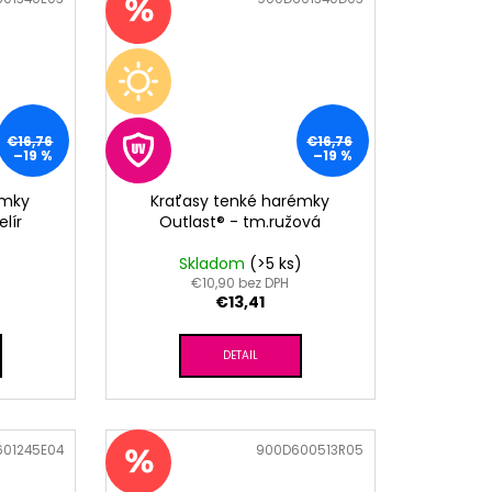
€16,76
€16,76
–19 %
–19 %
émky
Kraťasy tenké harémky
lír
Outlast® - tm.ružová
)
Skladom
(>5 ks)
€10,90 bez DPH
€13,41
DETAIL
01245E04
Kód:
900D600513R05