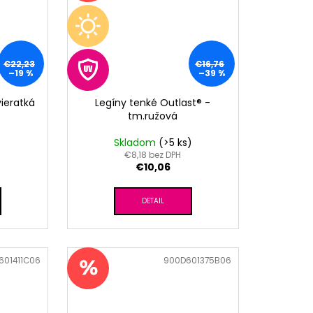
€22,23
€16,76
–19 %
–39 %
ieratká
Legíny tenké Outlast® -
tm.ružová
Skladom
(>5 ks)
€8,18 bez DPH
€10,06
DETAIL
601411C06
Kód:
900D601375B06