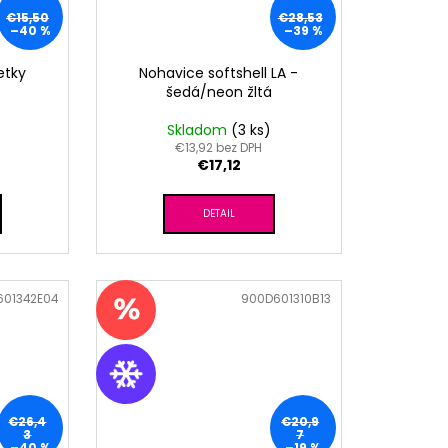
€15,50
€28,53
–40 %
–39 %
etky
Nohavice softshell LA -
šedá/neon žltá
)
Skladom
(3 ks)
€13,92 bez DPH
€17,12
DETAIL
601342E04
Kód:
900D601310B13
€26,4
€20,9
3
7
–40 %
–19 %