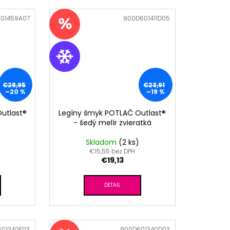
01459A07
Kód:
900D601411D05
€28,95
€23,91
–20 %
–19 %
Outlast®
Legíny šmyk POTLAČ Outlast®
- šedý melír zvieratká
)
Skladom
(2 ks)
€15,55 bez DPH
€19,13
DETAIL
01340E03
Kód:
900D601340D03