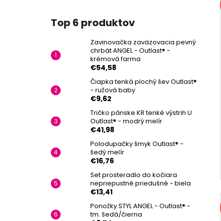
Top 6 produktov
Zavinovačka zaväzovacia pevný
chrbát ANGEL - Outlast® -
krémová farma
€54,58
Čiapka tenká plochý šev Outlast®
- ružová baby
€9,62
Tričko pánske KR tenké výstrih U
Outlast® - modrý melír
€41,98
Polodupačky šmyk Outlast® -
šedý melír
€16,76
Set prosteradlo do kočiara
nepriepustné priedušné - biela
€13,41
Ponožky STYL ANGEL - Outlast® -
tm. šedá/čierna