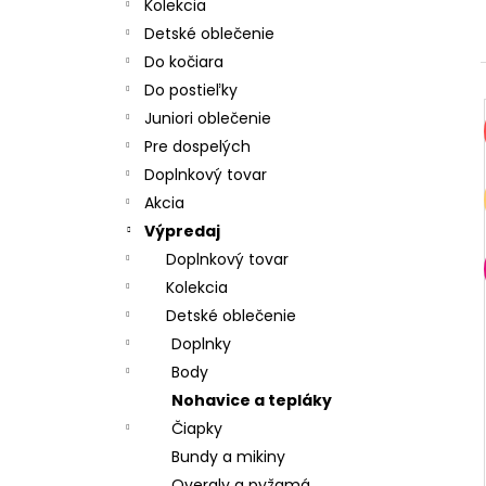
CHRBÁT ANGEL - OUTLAST® - KRÉMOVÁ
Kolekcia
FARMA
Detské oblečenie
€54,58
Do kočiara
Do postieľky
Juniori oblečenie
Pre dospelých
Doplnkový tovar
Akcia
Výpredaj
Doplnkový tovar
Kolekcia
Detské oblečenie
Doplnky
Body
Nohavice a tepláky
Čiapky
Bundy a mikiny
Overaly a pyžamá