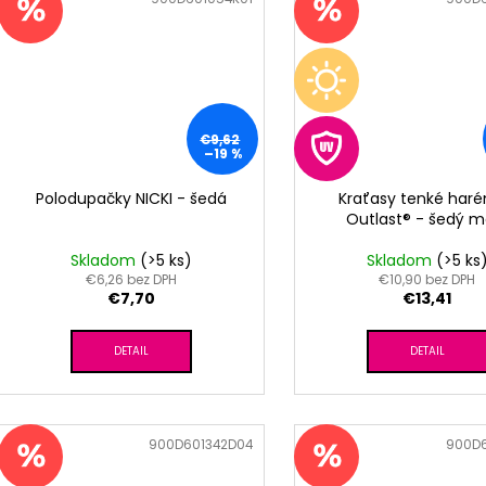
€9,62
–19 %
Polodupačky NICKI - šedá
Kraťasy tenké har
Outlast® - šedý me
Skladom
(>5 ks)
Skladom
(>5 ks
€6,26 bez DPH
€10,90 bez DPH
€7,70
€13,41
DETAIL
DETAIL
Kód:
900D601342D04
Kód:
900D6