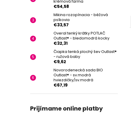
krémová farma
€54,58
Mikina rozopínacia - béžová
psíkovia
€33,57
Overal tenký krátky POTLAČ
Outlast® - bledomodrá kocky
€32,31
Čiapka tenká plochý šev Outlast®
- ružová baby
€9,62
Novorodenecká sada BIO
Outlast® - sv.modrá
hviezdičky/sv.modrá
€67,19
Prijímame online platby