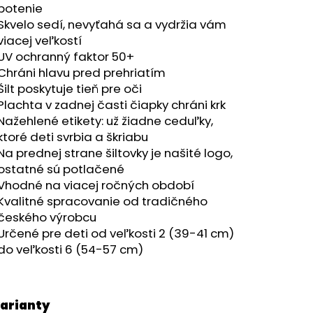
potenie
Skvelo sedí, nevyťahá sa a vydržia vám
viacej veľkostí
UV ochranný faktor 50+
Chráni hlavu pred prehriatím
Šilt poskytuje tieň pre oči
Plachta v zadnej časti čiapky chráni krk
Nažehlené etikety: už žiadne ceduľky,
ktoré deti svrbia a škriabu
Na prednej strane šiltovky je našité logo,
ostatné sú potlačené
Vhodné na viacej ročných období
Kvalitné spracovanie od tradičného
českého výrobcu
Určené pre deti od veľkosti 2 (39-41 cm)
do veľkosti 6 (54-57 cm)