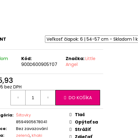
ANT
adom
Kód:
Značka:
Little
)
900D600905T07
Angel
5,93
95 bez DPH
otková
DO KOŠÍKA
:
Tlač
gória
:
Šiltovky
8594905678041
Opýtať sa
ice
:
Bez zavazování
Strážiť
ba
:
zelená
,
khaki
Zdieľať