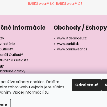
BARIDI wear® SK
BARIDI wear® CZ
očné informácie
Obchody / Eshopy
kty
www.littleangel.cz
z histórie
www.baridi.sk
Outlast®
www.baridiwear.cz
riáli Outlast®
tlivosť o Outlast®
ógy
kladené otázky
y veľkostí
používa súbory cookies. Ďalším
Odmietnuť
ím tohto webu vyjadrujete súhlas
vaním. Viacej informácií
tu
.
adené.
nie