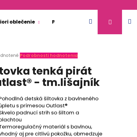
Hľadať
N
Prihláse
iori oblečenie
Pre dospelých
Doplnkový 
k
erné
dnotené
Podrobnosti hodnotenia
tenie
ltovka tenká pirát
ktu
tlast® - tm.lišajník
ičiek.
Pohodlná detská šiltovka z bavlneného
úpletu s prímesou Outlast®
Skvelo padnucí strih so šiltom a
plachtou
Termoregulačný materiál s bavlnou,
ACIA - BÉŽOVÁ
vhodný aj pre citlivú pokožku, obmedzuje