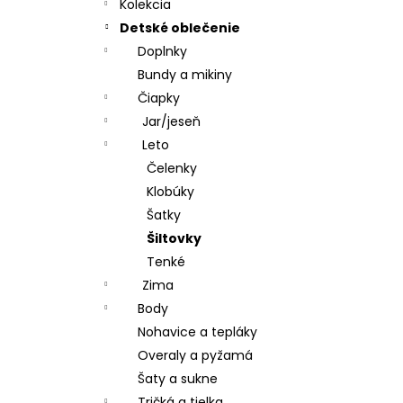
MATRACOVÝ POŤAH, MOLITAN T 23
Kolekcia
€19,70
Detské oblečenie
Doplnky
Bundy a mikiny
Čiapky
Jar/jeseň
Leto
Čelenky
Klobúky
Šatky
Šiltovky
Tenké
Zima
Body
Nohavice a tepláky
Overaly a pyžamá
Šaty a sukne
Tričká a tielka