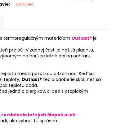
avie
:
Chlapec
u s termoregulačným materiálom
Outlast®
je
ieň pre oči. V zadnej časti je našitá plachta,
e výborným na horúce letné dni na ochranu
 teplotu medzi pokožkou a tkaninou. Keď sa
j teploty,
Outlast®
teplo odoberie skôr, než sa
pak teplotu dodá.
 sa jedná o alergikov, či deti s atopickým
rozdelenie letných čiapok a ich
dí, ako vybrať tú správnu.