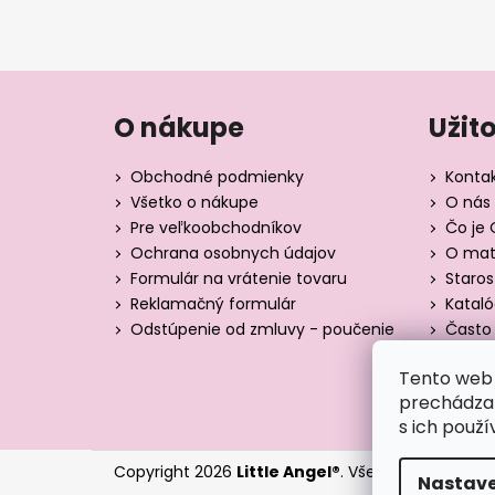
O nákupe
Užit
Obchodné podmienky
Konta
Všetko o nákupe
O nás 
Pre veľkoobchodníkov
Čo je 
Ochrana osobnych údajov
O mate
Formulár na vrátenie tovaru
Staros
Reklamačný formulár
Katal
Odstúpenie od zmluvy - poučenie
Často 
Tabuľk
Tento web 
Blog
prechádzan
s ich použí
Copyright 2026
Little Angel®
. Všetky práva vyhr
Nastave