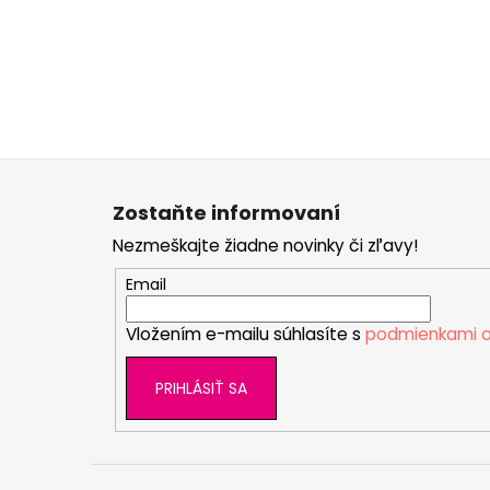
Z
á
Zostaňte informovaní
p
Nezmeškajte žiadne novinky či zľavy!
ä
t
Email
i
Vložením e-mailu súhlasíte s
podmienkami o
e
PRIHLÁSIŤ SA