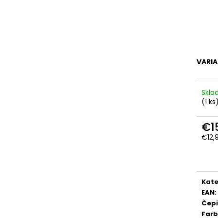
VARI
Skl
(1 ks
€1
€12,
Jedn
cena
Kate
EAN
:
Čep
Far