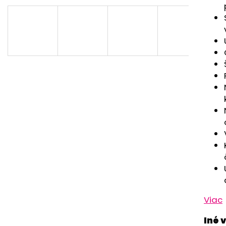
CHRBÁT ANGEL - OUTLAST® - KRÉMOVÁ
PSÍKOVIA
FARMA
€33,57
€54,58
Viac