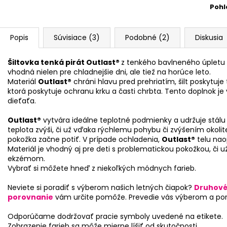
Pohl
Popis
Súvisiace (3)
Podobné (2)
Diskusia
Šiltovka tenká pirát Outlast®
z tenkého bavlneného úplet
vhodná nielen pre chladnejšie dni, ale tiež na horúce leto.
Materiál
Outlast®
chráni hlavu pred prehriatím, šilt poskytuje t
ktorá poskytuje ochranu krku a časti chrbta. Tento doplnok j
dieťaťa.
Outlast®
vytvára ideálne teplotné podmienky a udržuje stálu
teplota zvýši, či už vďaka rýchlemu pohybu či zvýšením okolite
pokožka začne potiť. V prípade ochladenia,
Outlast®
telu nao
Materiál je vhodný aj pre deti s problematickou pokožkou, či už
ekzémom.
Vybrať si môžete hneď z niekoľkých módnych farieb.
Neviete si poradiť s výberom našich letných čiapok?
Druhové 
porovnanie
vám určite pomôže. Prevedie vás výberom a pora
Odporúčame dodržovať pracie symboly uvedené na etikete.
Zobrazenie farieb sa môže mierne líšiť od skutočnosti.