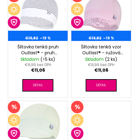
č
o
p
a
d
m
i
u
e
s
k
p
t
r
€13,82
–19 %
€13,82
–19 %
SET
o
PROSTERADLO
o
Šiltovka tenká pruh
Šiltovka tenká vzor
DO
v
Outlast® - pruh
Outlast® - ružová
d
KOČIARA
bieločierny/biela
baby/ružová baby
Skladom
(>5 ks)
Skladom
(2 ks)
NEPRIEPUSTNÉ
u
kvietky
€8,99 bez DPH
€8,99 bez DPH
PRIEDUŠNÉ
€11,06
€11,06
k
-
BIELA
t
€13,41
DETAIL
DETAIL
o
v