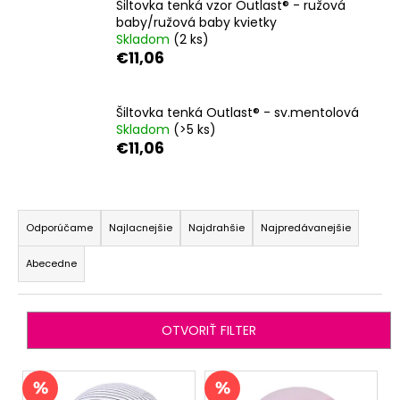
Šiltovka tenká vzor Outlast® - ružová
á
baby/ružová baby kvietky
Skladom
(2 ks)
j
€11,06
s
ť
?
Šiltovka tenká Outlast® - sv.mentolová
Skladom
(>5 ks)
€11,06
R
HĽADAŤ
a
Odporúčame
Najlacnejšie
Najdrahšie
Najpredávanejšie
d
Abecedne
e
O
n
d
i
p
OTVORIŤ FILTER
o
e
r
p
V
ú
r
ý