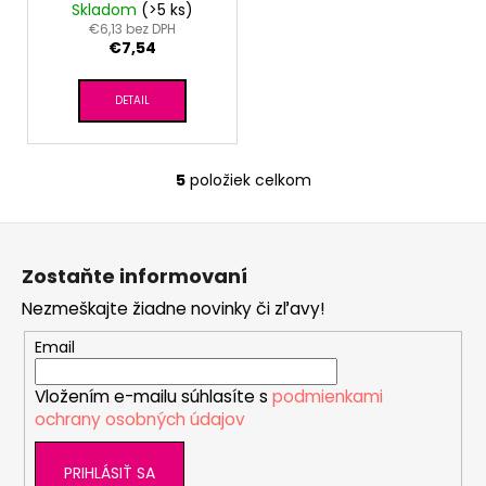
Skladom
(>5 ks)
€6,13 bez DPH
€7,54
DETAIL
5
položiek celkom
O
v
Z
l
á
á
Zostaňte informovaní
d
p
a
Nezmeškajte žiadne novinky či zľavy!
ä
c
t
Email
i
i
e
Vložením e-mailu súhlasíte s
podmienkami
e
p
ochrany osobných údajov
r
v
PRIHLÁSIŤ SA
k