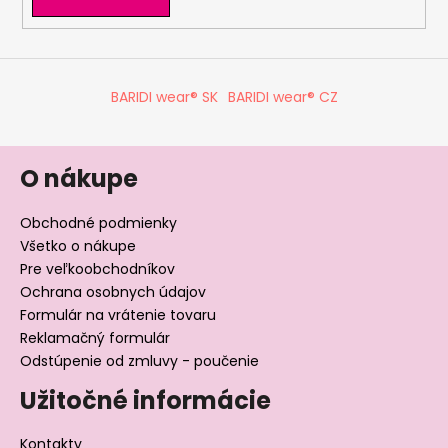
y
v
ý
p
BARIDI wear® SK
BARIDI wear® CZ
i
s
u
O nákupe
Obchodné podmienky
Všetko o nákupe
Pre veľkoobchodníkov
Ochrana osobnych údajov
Formulár na vrátenie tovaru
Reklamačný formulár
Odstúpenie od zmluvy - poučenie
Užitočné informácie
Kontakty