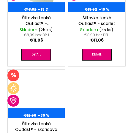
€13,82
–19 %
€13,82
–19 %
Šiltovka tenká
Šiltovka tenká
Outlast® -
Outlast® - scarlet
sv.mentolová
Skladom
(>5 ks)
Skladom
(>5 ks)
€8,99 bez DPH
€8,99 bez DPH
€11,06
€11,06
DETAIL
DETAIL
€12,56
–39 %
Šiltovka tenká
Outlast® - škoricová