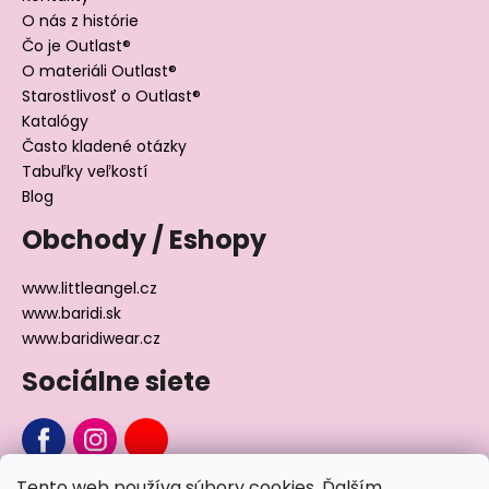
O nás z histórie
Čo je Outlast®
O materiáli Outlast®
Starostlivosť o Outlast®
Katalógy
Často kladené otázky
Tabuľky veľkostí
Blog
Obchody / Eshopy
www.littleangel.cz
www.baridi.sk
www.baridiwear.cz
Sociálne siete
Tento web používa súbory cookies. Ďalším