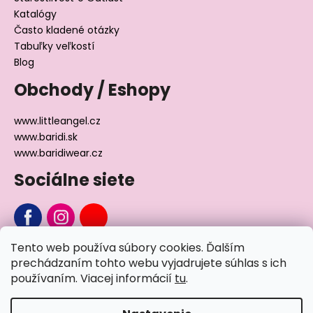
Katalógy
Často kladené otázky
Tabuľky veľkostí
Blog
Obchody / Eshopy
www.littleangel.cz
www.baridi.sk
www.baridiwear.cz
Sociálne siete
Tento web používa súbory cookies. Ďalším
Chcete sa nás na niečo opýtať?
prechádzaním tohto webu vyjadrujete súhlas s ich
používaním. Viacej informácií
tu
.
Napíšte nám