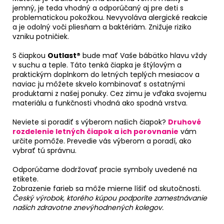
jemný, je teda vhodný a odporúčaný aj pre deti s
problematickou pokožkou. Nevyvoláva alergické reakcie
a je odolný voči pliesňam a baktériám. Znižuje riziko
vzniku potničiek.
S čiapkou
Outlast®
bude mať Vaše bábätko hlavu vždy
v suchu a teple. Táto tenká čiapka je štýlovým a
praktickým doplnkom do letných teplých mesiacov a
naviac ju môžete skvelo kombinovať s ostatnými
produktami z našej ponuky. Cez zimu je vďaka svojemu
materiálu a funkčnosti vhodná ako spodná vrstva.
Neviete si poradiť s výberom našich čiapok?
Druhové
rozdelenie letných čiapok a ich porovnanie
vám
určite pomôže. Prevedie vás výberom a poradí, ako
vybrať tú správnu.
Odporúčame dodržovať pracie symboly uvedené na
etikete.
Zobrazenie farieb sa môže mierne líšiť od skutočnosti.
Český výrobok, ktorého kúpou podporíte zamestnávanie
našich zdravotne znevýhodnených kolegov.