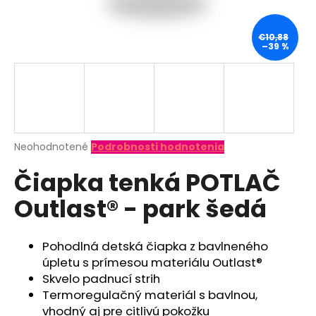
á
j
€10,88
–39 %
s
ť
?
Priemerné
Neohodnotené
Podrobnosti hodnotenia
hodnotenie
HĽADAŤ
Čiapka tenká POTLAČ
produktu
je
Outlast® - park šedá
0,0
z
O
5
d
hviezdičiek.
Pohodlná detská čiapka z bavlneného
p
úpletu s prímesou materiálu Outlast®
o
Skvelo padnucí strih
r
Termoregulačný materiál s bavlnou,
ú
vhodný aj pre citlivú pokožku