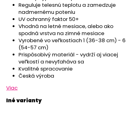
č
Reguluje telesnú teplotu a zamedzuje
a
nadmernému poteniu
m
UV ochranný faktor 50+
e
Vhodná na letné mesiace, alebo ako
spodná vrstva na zimné mesiace
ČIAPKA
Vyrobené vo veľkostiach 1 (36-38 cm) - 6
TENKÁ
(54-57 cm)
PLOCHÝ
Prispôsobivý materiál - vydrží aj viacej
ŠEV
OUTLAST®
veľkostí a nevyťaháva sa
-
Kvalitné spracovanie
RUŽOVÁ
Česká výroba
BABY
€9,62
Viac