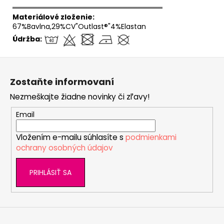
══════════════════════════════
Materiálové zloženie:
67%Bavlna,29%CV"Outlast®"4%Elastan
Údržba:
Z
á
Zostaňte informovaní
p
Nezmeškajte žiadne novinky či zľavy!
ä
t
Email
i
Vložením e-mailu súhlasíte s
podmienkami
e
ochrany osobných údajov
PRIHLÁSIŤ SA