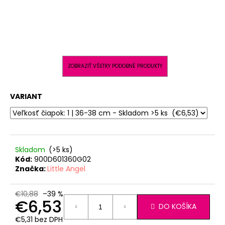
ZOBRAZIŤ VŠETKY PODOBNÉ PRODUKTY
VARIANT
Skladom
(>5 ks)
Kód:
900D601360G02
Značka:
Little Angel
€10,88
–39 %
€6,53
DO KOŠÍKA
€5,31 bez DPH