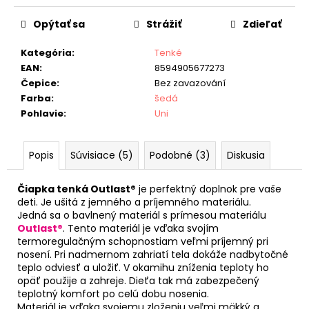
Jednotková
cena:
Opýtať sa
Strážiť
Zdieľať
Kategória
:
Tenké
EAN
:
8594905677273
Čepice
:
Bez zavazování
Farba
:
šedá
Pohlavie
:
Uni
Popis
Súvisiace (5)
Podobné (3)
Diskusia
Čiapka tenká Outlast®
je perfektný doplnok pre vaše
deti. Je ušitá z jemného a príjemného materiálu.
Jedná sa o bavlnený materiál s prímesou materiálu
Outlast®
. Tento materiál je vďaka svojím
termoregulačným schopnostiam veľmi príjemný pri
nosení. Pri nadmernom zahriatí tela dokáže nadbytočné
teplo odviesť a uložiť. V okamihu zníženia teploty ho
opäť použije a zahreje. Dieťa tak má zabezpečený
teplotný komfort po celú dobu nosenia.
Materiál je vďaka svojemu zloženiu veľmi mäkký a