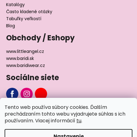
Katalógy
Často kladené otázky
Tabuľky veľkostí
Blog
Obchody / Eshopy
www.littleangel.cz
www.baridi.sk
www.baridiwear.cz
Sociálne siete
Tento web používa súbory cookies. Ďalším
Chcete sa nás na niečo opýtať?
prechádzaním tohto webu vyjadrujete súhlas s ich
používaním. Viacej informácií
tu
.
Napíšte nám
Nastavenie