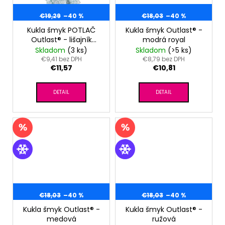
€19,29
–40 %
€18,03
–40 %
Kukla šmyk POTLAČ
Kukla šmyk Outlast® -
Outlast® - lišajník
modrá royal
melír eukalyptus
Skladom
(3 ks)
Skladom
(>5 ks)
€9,41 bez DPH
€8,79 bez DPH
€11,57
€10,81
DETAIL
DETAIL
€18,03
–40 %
€18,03
–40 %
Kukla šmyk Outlast® -
Kukla šmyk Outlast® -
medová
ružová