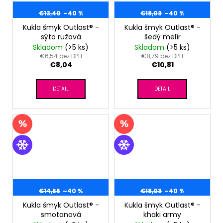
€13,40
–40 %
€18,03
–40 %
Kukla šmyk Outlast® -
Kukla šmyk Outlast® -
sýto ružová
šedý melír
Skladom
(>5 ks)
Skladom
(>5 ks)
€6,54 bez DPH
€8,79 bez DPH
€8,04
€10,81
DETAIL
DETAIL
€14,66
–40 %
€18,03
–40 %
Kukla šmyk Outlast® -
Kukla šmyk Outlast® -
smotanová
khaki army