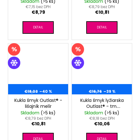
Skladom
(>5 ks)
Skladom
(>5 ks)
€7,15 bez DPH
€8,79 bez DPH
€8,79
€10,81
DETAIL
DETAIL
€18,03
–40 %
€16,76
–39 %
Kukla šmyk Outlast® -
Kukla šmyk lyžiarska
lišajník melír
Outlast® - tm.
citrónová
Skladom
(>5 ks)
Skladom
(>5 ks)
€8,79 bez DPH
€8,18 bez DPH
€10,81
€10,06
DETAIL
DETAIL