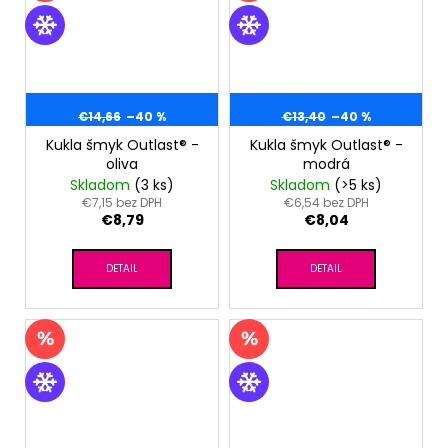
€14,66
–40 %
€13,40
–40 %
Kukla šmyk Outlast® -
Kukla šmyk Outlast® -
oliva
modrá
Skladom
(3 ks)
Skladom
(>5 ks)
€7,15 bez DPH
€6,54 bez DPH
€8,79
€8,04
DETAIL
DETAIL