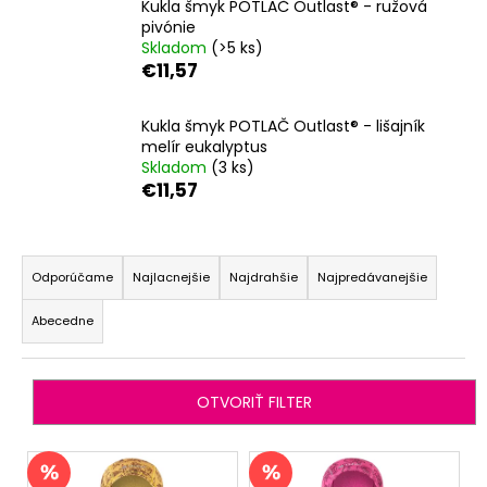
Kukla šmyk POTLAČ Outlast® - ružová
á
pivónie
Skladom
(>5 ks)
j
€11,57
s
ť
Kukla šmyk POTLAČ Outlast® - lišajník
?
melír eukalyptus
Skladom
(3 ks)
€11,57
R
HĽADAŤ
a
Odporúčame
Najlacnejšie
Najdrahšie
Najpredávanejšie
d
Abecedne
e
O
n
d
i
p
OTVORIŤ FILTER
o
e
r
p
V
ú
r
ý