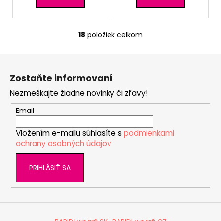
18
položiek celkom
O
v
Z
l
á
á
Zostaňte informovaní
d
p
a
Nezmeškajte žiadne novinky či zľavy!
ä
c
t
Email
i
i
e
Vložením e-mailu súhlasíte s
podmienkami
e
p
ochrany osobných údajov
r
v
PRIHLÁSIŤ SA
k
y
v
ý
p