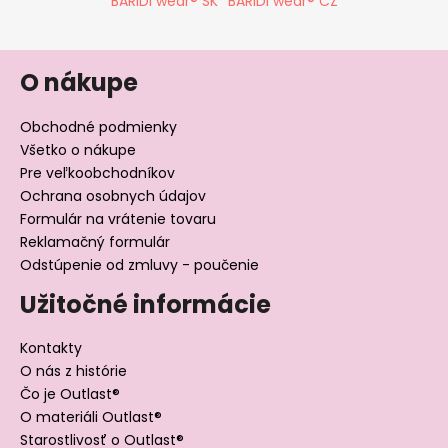
BARIDI wear® SK
BARIDI wear® CZ
i
s
u
O nákupe
Obchodné podmienky
Všetko o nákupe
Pre veľkoobchodníkov
Ochrana osobnych údajov
Formulár na vrátenie tovaru
Reklamačný formulár
Odstúpenie od zmluvy - poučenie
Užitočné informácie
Kontakty
O nás z histórie
Čo je Outlast®
O materiáli Outlast®
Starostlivosť o Outlast®