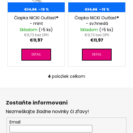
€14,96
–19 %
€14,96
–19 %
Čiapka NICKI Outlast®
Čiapka NICKI Outlast®
- mint
- sv.hnedá
Skladom
(>5 ks)
Skladom
(>5 ks)
€9,73 bez DPH
€9,73 bez DPH
€11,97
€11,97
DETAIL
DETAIL
4
položiek celkom
O
v
Z
l
á
á
Zostaňte informovaní
d
p
a
Nezmeškajte žiadne novinky či zľavy!
ä
c
t
Email
i
i
e