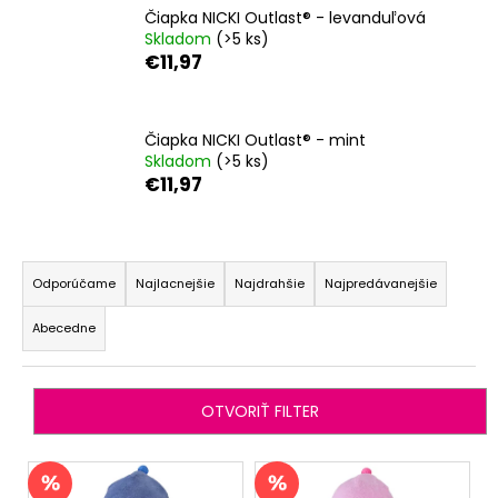
Čiapka NICKI Outlast® - levanduľová
á
Skladom
(>5 ks)
j
€11,97
s
ť
?
Čiapka NICKI Outlast® - mint
Skladom
(>5 ks)
€11,97
R
HĽADAŤ
a
Odporúčame
Najlacnejšie
Najdrahšie
Najpredávanejšie
d
Abecedne
e
O
n
d
i
p
OTVORIŤ FILTER
o
e
r
p
V
ú
r
ý