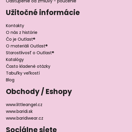
Odstúpenie od zmluvy - poučenie
Užitočné informácie
Kontakty
O nás z histórie
Čo je Outlast®
O materiáli Outlast®
Starostlivosť o Outlast®
Katalógy
Často kladené otázky
Tabuľky veľkostí
Blog
Obchody / Eshopy
www.littleangel.cz
www.baridi.sk
www.baridiwear.cz
Sociálne siete