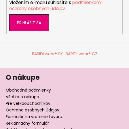
Vložením e-mailu súhlasíte s
podmienkami
e
p
ochrany osobných údajov
r
v
PRIHLÁSIŤ SA
k
y
v
ý
p
BARIDI wear® SK
BARIDI wear® CZ
i
s
u
O nákupe
Obchodné podmienky
Všetko o nákupe
Pre veľkoobchodníkov
Ochrana osobnych údajov
Formulár na vrátenie tovaru
Reklamačný formulár