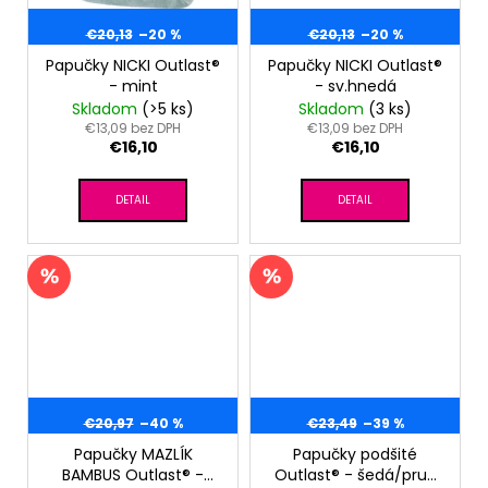
€20,13
–20 %
€20,13
–20 %
Papučky NICKI Outlast®
Papučky NICKI Outlast®
- mint
- sv.hnedá
Skladom
(>5 ks)
Skladom
(3 ks)
€13,09 bez DPH
€13,09 bez DPH
€16,10
€16,10
DETAIL
DETAIL
€20,97
–40 %
€23,49
–39 %
Papučky MAZLÍK
Papučky podšité
BAMBUS Outlast® -
Outlast® - šedá/pruh