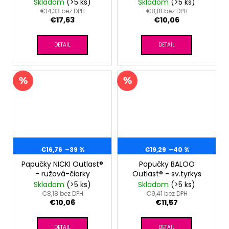
šedý melír/pruh
Skladom
(>5 ks)
Skladom
(>5 ks)
bieločierny
€14,33 bez DPH
€8,18 bez DPH
€17,63
€10,06
DETAIL
DETAIL
€16,76
–39 %
€19,29
–40 %
Papučky NICKI Outlast®
Papučky BALOO
- ružová-čiarky
Outlast® - sv.tyrkys
Skladom
(>5 ks)
Skladom
(>5 ks)
€8,18 bez DPH
€9,41 bez DPH
€10,06
€11,57
DETAIL
DETAIL