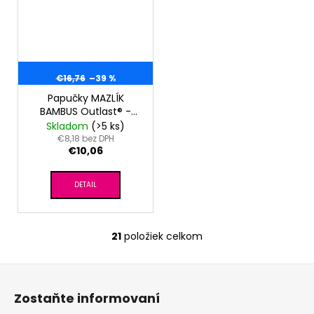
€16,76
–39 %
Papučky MAZLÍK
BAMBUS Outlast® -
sv.mint
Skladom
(>5 ks)
€8,18 bez DPH
€10,06
DETAIL
21
položiek celkom
O
v
Z
l
á
á
Zostaňte informovaní
d
p