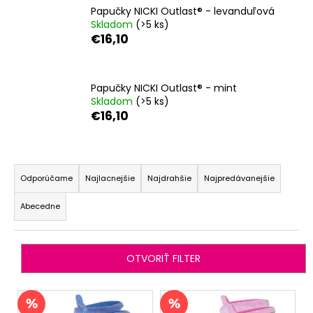
Papučky NICKI Outlast® - levanduľová
á
Skladom
(>5 ks)
j
€16,10
s
ť
?
Papučky NICKI Outlast® - mint
Skladom
(>5 ks)
€16,10
R
HĽADAŤ
a
Odporúčame
Najlacnejšie
Najdrahšie
Najpredávanejšie
d
Abecedne
e
O
n
d
i
p
OTVORIŤ FILTER
o
e
r
p
V
ú
r
ý