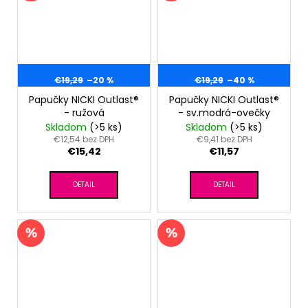
€19,29
–20 %
€19,29
–40 %
Papučky NICKI Outlast®
Papučky NICKI Outlast®
- ružová
- sv.modrá-ovečky
Skladom
(>5 ks)
Skladom
(>5 ks)
€12,54 bez DPH
€9,41 bez DPH
€15,42
€11,57
DETAIL
DETAIL