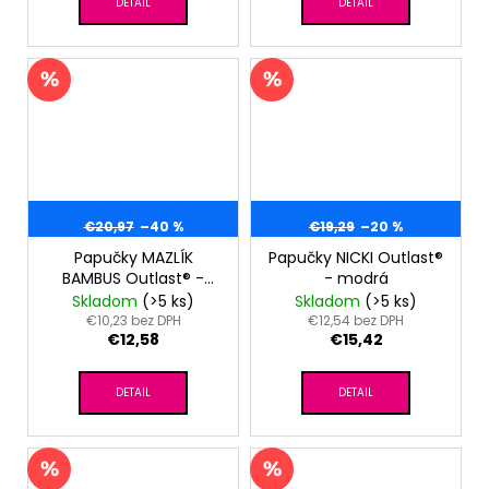
DETAIL
DETAIL
€20,97
–40 %
€19,29
–20 %
Papučky MAZLÍK
Papučky NICKI Outlast®
BAMBUS Outlast® -
- modrá
camel
Skladom
(>5 ks)
Skladom
(>5 ks)
€10,23 bez DPH
€12,54 bez DPH
€12,58
€15,42
DETAIL
DETAIL