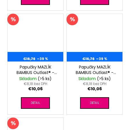
€16,76
–39 %
€16,76
–39 %
Papučky MAZLÍK
Papučky MAZLÍK
BAMBUS Outlast® -
BAMBUS Outlast® -
tm.tyrkys
tm.broskyňová
Skladom
(>5 ks)
Skladom
(>5 ks)
€8,18 bez DPH
€8,18 bez DPH
€10,06
€10,06
DETAIL
DETAIL