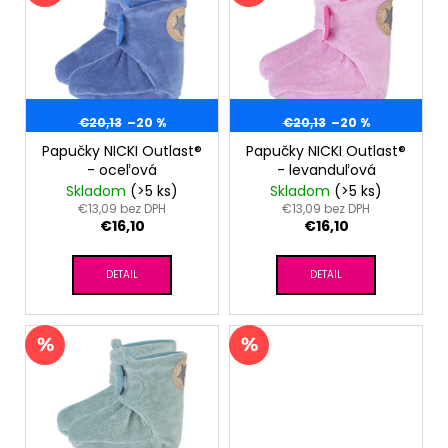
č
o
p
a
d
m
i
u
e
s
k
p
t
r
€20,13
–20 %
€20,13
–20 %
POLODUPAČKY
o
ŠMYK
o
Papučky NICKI Outlast®
Papučky NICKI Outlast®
OUTLAST®
v
- oceľová
- levanduľová
d
-
Skladom
(>5 ks)
Skladom
(>5 ks)
ŠEDÝ
u
€13,09 bez DPH
€13,09 bez DPH
MELÍR
€16,10
€16,10
k
€16,76
t
DETAIL
DETAIL
o
v