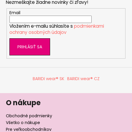
a
Nezmeškajte žiadne novinky či zľavy!
ä
c
t
Email
i
i
e
Vložením e-mailu súhlasíte s
podmienkami
e
p
ochrany osobných údajov
r
v
PRIHLÁSIŤ SA
k
y
v
ý
p
BARIDI wear® SK
BARIDI wear® CZ
i
s
u
O nákupe
Obchodné podmienky
Všetko o nákupe
Pre veľkoobchodníkov