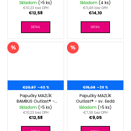
sv.koral
bielošedý melír
Skladom
(>5 ks)
Skladom
(4 ks)
€10,23 bez DPH
€11,46 bez DPH
€12,58
€14,10
DETAIL
DETAIL
€20,97
–40 %
€15,08
–39 %
Papučky MAZLÍK
Papučky MAZLÍK
BAMBUS Outlast® -
Outlast® - sv. šedá
sv.modrá
Skladom
(>5 ks)
Skladom
(>5 ks)
€10,23 bez DPH
€7,36 bez DPH
€12,58
€9,05