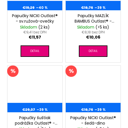
€19,29
–40 %
€16,76
–39 %
Papučky NICKI Outlast®
Papučky MAZLÍK
- sv.ružová-ovečky
BAMBUS Outlast® -
denim
Skladom
(2 ks)
Skladom
(>5 ks)
€9,41 bez DPH
€8,18 bez DPH
€11,57
€10,06
DETAIL
DETAIL
€29,37
–39 %
€16,76
–39 %
Papučky šuštiak
Papučky NICKI Outlast®
podrážka Outlast® -
- šedá-dino