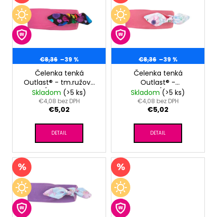
č
o
p
a
d
m
i
u
e
s
k
p
t
r
€8,36
–39 %
€8,36
–39 %
SET
o
PROSTERADLO
o
Čelenka tenká
Čelenka tenká
DO
v
Outlast® - tm.ružová
Outlast® -
d
KOČIARA
/srdiečka
ružová/kvety
Skladom
(>5 ks)
Skladom
(>5 ks)
NEPRIEPUSTNÉ
u
€4,08 bez DPH
€4,08 bez DPH
PRIEDUŠNÉ
€5,02
€5,02
k
-
BIELA
t
€13,41
DETAIL
DETAIL
o
v