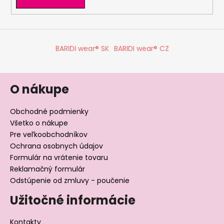
y
v
ý
p
BARIDI wear® SK
BARIDI wear® CZ
i
s
u
O nákupe
Obchodné podmienky
Všetko o nákupe
Pre veľkoobchodníkov
Ochrana osobnych údajov
Formulár na vrátenie tovaru
Reklamačný formulár
Odstúpenie od zmluvy - poučenie
Užitočné informácie
Kontakty