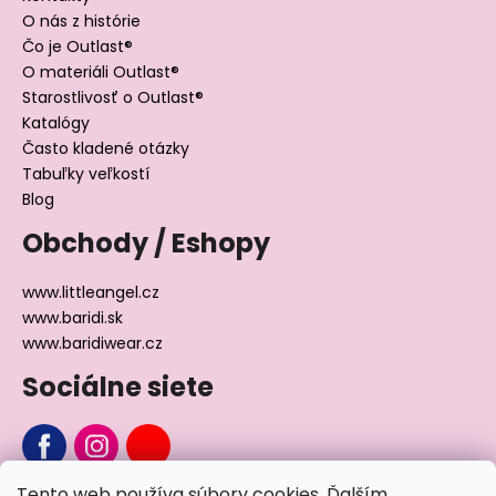
O nás z histórie
Čo je Outlast®
O materiáli Outlast®
Starostlivosť o Outlast®
Katalógy
Často kladené otázky
Tabuľky veľkostí
Blog
Obchody / Eshopy
www.littleangel.cz
www.baridi.sk
www.baridiwear.cz
Sociálne siete
Tento web používa súbory cookies. Ďalším