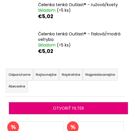
Čelenka tenká Outlast® - ružová/kvety
á
Skladom
(>5 ks)
j
€5,02
s
ť
Čelenka tenká Outlast® - fialová/modrá
?
veľryba
Skladom
(>5 ks)
€5,02
R
HĽADAŤ
a
Odporúčame
Najlacnejšie
Najdrahšie
Najpredávanejšie
d
Abecedne
e
O
n
d
i
p
OTVORIŤ FILTER
o
e
r
p
V
ú
r
ý