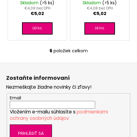
jahodová/jahoda vzor
motýľ
Skladom
(>5 ks)
Skladom
(>5 ks)
€4,08 bez DPH
€4,08 bez DPH
€5,02
€5,02
DETAIL
DETAIL
6
položiek celkom
O
v
Z
l
á
á
Zostaňte informovaní
d
p
a
Nezmeškajte žiadne novinky či zľavy!
ä
c
t
Email
i
i
e
Vložením e-mailu súhlasíte s
podmienkami
e
p
ochrany osobných údajov
r
v
PRIHLÁSIŤ SA
k